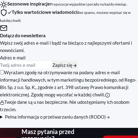
Sezonowe inspiracje
Propozycje wyjazdów i porady na każdy miesiąc.
Tylko wartościowe wiadomości
Bez spamu, możesz wypisać się w
każdej chwili.
Dołącz do newslettera
Wpisz swój adres e-mail i bądź na bieżąco z najlepszymi ofertami i
nowościami.
Adres e-mail
Zapisz się
Zgody marketingowe
Wyrażam zgodę na otrzymywanie na podany adres e-mail
informacji handlowych, w tym marketingu bezpośredniego, od Rego-
Bis Sp. z o.o. Sp. K., zgodnie z art. 398 ustawy Prawo komunikacji
elektronicznej. Zgodę mogę wycofać w każdej chwili.
Twoje dane są u nas bezpieczne. Nie udostępniamy ich osobom
trzecim.
Pełna informacja o przetwarzaniu danych (RODO)
Masz pytania przed