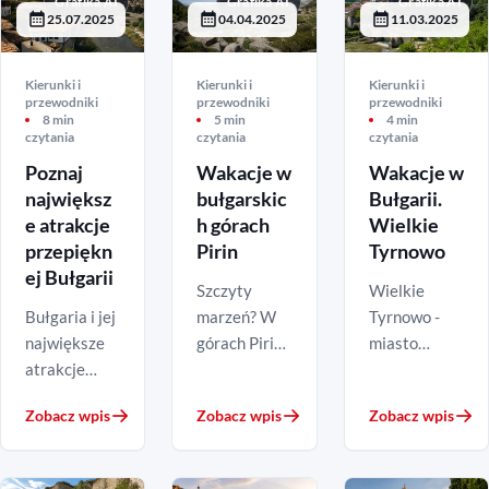
Grafika AI
Grafika AI
Grafika AI
25.07.2025
04.04.2025
11.03.2025
Kierunki i
Kierunki i
Kierunki i
przewodniki
przewodniki
przewodniki
8 min
5 min
4 min
czytania
czytania
czytania
Poznaj
Wakacje w
Wakacje w
największ
bułgarskic
Bułgarii.
e atrakcje
h górach
Wielkie
przepiękn
Pirin
Tyrnowo
ej Bułgarii
Szczyty
Wielkie
Bułgaria i jej
marzeń? W
Tyrnowo -
największe
górach Pirin
miasto
atrakcje
(Bułgaria)
carów
Wczasy w
Najwyższym
(Bułgaria)
Zobacz wpis
Zobacz wpis
Zobacz wpis
Bułgarii -
szczytem gór
Obecnie
dlaczego
Bułgarii jest
Wielkie
warto?
Musała
Tyrnowo