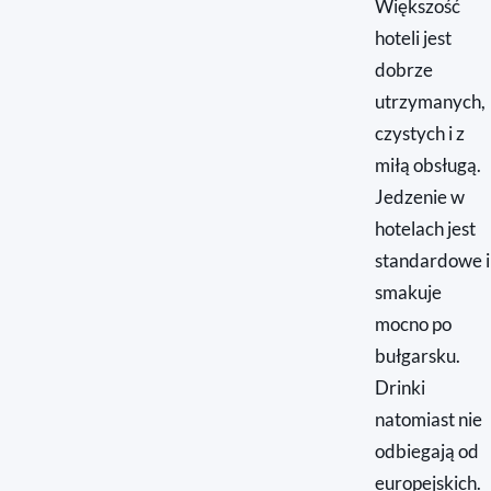
Większość
hoteli jest
dobrze
utrzymanych,
czystych i z
miłą obsługą.
Jedzenie w
hotelach jest
standardowe i
smakuje
mocno po
bułgarsku.
Drinki
natomiast nie
odbiegają od
europejskich.