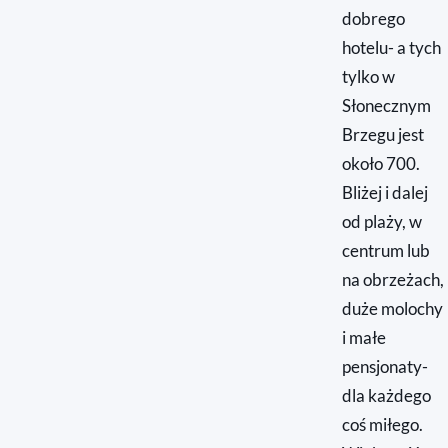
dobrego
hotelu- a tych
tylko w
Słonecznym
Brzegu jest
około 700.
Bliżej i dalej
od plaży, w
centrum lub
na obrzeżach,
duże molochy
i małe
pensjonaty-
dla każdego
coś miłego.