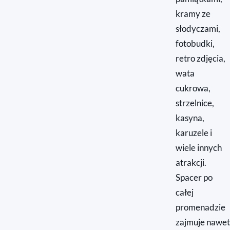
kramy ze
słodyczami,
fotobudki,
retro zdjęcia,
wata
cukrowa,
strzelnice,
kasyna,
karuzele i
wiele innych
atrakcji.
Spacer po
całej
promenadzie
zajmuje nawet