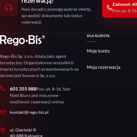
rezerwacją?
Zadzwoń: 60
Nasi doradcy pomogą wybrać ofertę,
Pon.-pt. 8-16
sprawdzić dokumenty lub status
rezerwacji.
DLA KLIENTA
Moje konto
Rego-Bis Sp. z o.o. działa jako agent
turystyczny. Organizatorem wszystkich
Moja rezerwacja
imprez turystycznych prezentowanych na
stronie jest Sunneria Sp. z o.o.
601 355 888
Pon.-pt. 8-16, Sob-
Nied Biuro jest nieczynne -
możliwość rezerwacji online.
kontakt@rego-bis.pl
ul. Gierlotki 8
40-688 Katowice