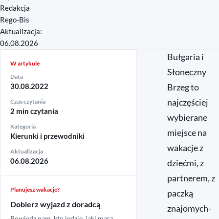
Redakcja
Rego-Bis
Aktualizacja:
06.08.2026
Bułgaria i
W artykule
Słoneczny
Data
30.08.2022
Brzeg to
najczęściej
Czas czytania
2 min czytania
wybierane
Kategoria
miejsce na
Kierunki i przewodniki
wakacje z
Aktualizacja
06.08.2026
dziećmi, z
partnerem, z
Planujesz wakacje?
paczką
Dobierz wyjazd z doradcą
znajomych-
Powiedz nam, kto jedzie, jaki masz