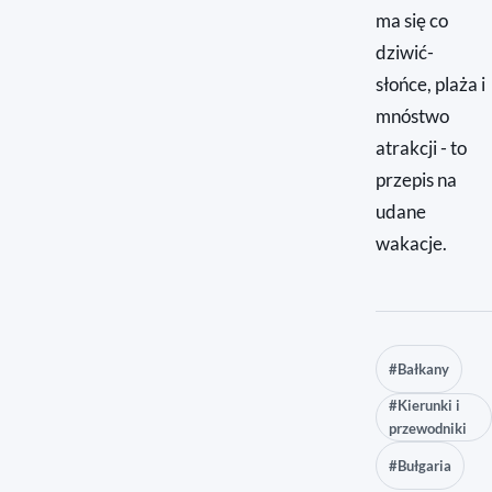
ma się co
dziwić-
słońce, plaża i
mnóstwo
atrakcji - to
przepis na
udane
wakacje.
#Bałkany
#Kierunki i
przewodniki
#Bułgaria