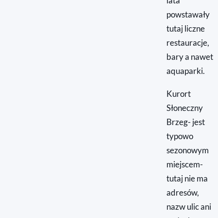
lata
powstawały
tutaj liczne
restauracje,
bary a nawet
aquaparki.
Kurort
Słoneczny
Brzeg- jest
typowo
sezonowym
miejscem-
tutaj nie ma
adresów,
nazw ulic ani