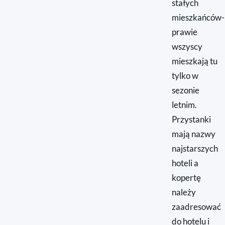
stałych
mieszkańców-
prawie
wszyscy
mieszkają tu
tylko w
sezonie
letnim.
Przystanki
mają nazwy
najstarszych
hoteli a
kopertę
należy
zaadresować
do hotelu i