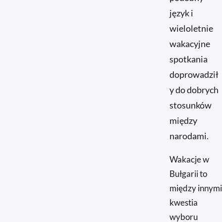
język i
wieloletnie
wakacyjne
spotkania
doprowadził
y do dobrych
stosunków
między
narodami.
Wakacje w
Bułgarii to
między innymi
kwestia
wyboru