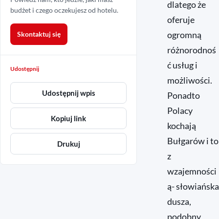
dlatego że
budżet i czego oczekujesz od hotelu.
oferuje
ogromną
Skontaktuj się
różnorodnoś
ć usług i
Udostępnij
możliwości.
Udostępnij wpis
Ponadto
Polacy
Kopiuj link
kochają
Bułgarów i to
Drukuj
z
wzajemności
ą- słowiańska
dusza,
podobny