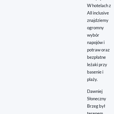
W hotelach z
All inclusive
znajdziemy
ogromny
wybór
napojów i
potraw oraz
bezpłatne
leżaki przy
basenie i
plaży.
Dawniej
Słoneczny
Brzeg był
terenem