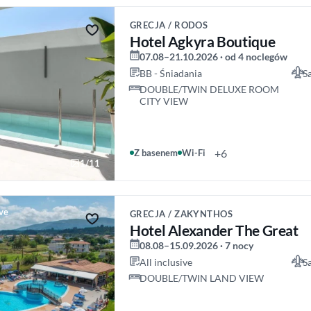
GRECJA / RODOS
Hotel Agkyra Boutique
07.08–21.10.2026 · od 4 noclegów
BB - Śniadania
S
DOUBLE/TWIN DELUXE ROOM
CITY VIEW
+6
Z basenem
Wi-Fi
1/11
ive
GRECJA / ZAKYNTHOS
Hotel Alexander The Great
08.08–15.09.2026 · 7 nocy
All inclusive
S
DOUBLE/TWIN LAND VIEW