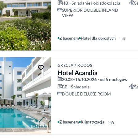
HB - Śniadanie i obiadokolacja
S
SUPERIOR DOUBLE INLAND
VIEW
+4
Z basenem
Hotel dla dorosłych
1/17
GRECJA / RODOS
Hotel Acandia
20.08–15.10.2026 · od 5 noclegów
BB - Śniadania
S
DOUBLE DELUXE ROOM
+6
Z basenem
Klimatyzacja
1/17