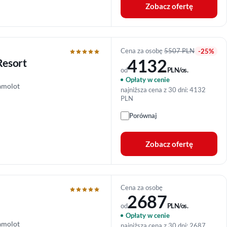
Zobacz ofertę
Cena za osobę
5507 PLN
-25%
4132
Resort
od
PLN/os.
Opłaty w cenie
amolot
najniższa cena z 30 dni: 4132
PLN
Porównaj
Zobacz ofertę
Cena za osobę
2687
od
PLN/os.
Opłaty w cenie
amolot
najniższa cena z 30 dni: 2687