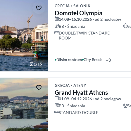
GRECJA / SALONIKI
Domotel Olympia
14.08–15.10.2026 · od 2 noclegów
BB - Śniadania
S
DOUBLE/TWIN STANDARD
ROOM
+3
Blisko centrum
City Break
1/15
GRECJA / ATENY
Grand Hyatt Athens
01.09–04.12.2026 · od 2 noclegów
BB - Śniadania
S
STANDARD DOUBLE