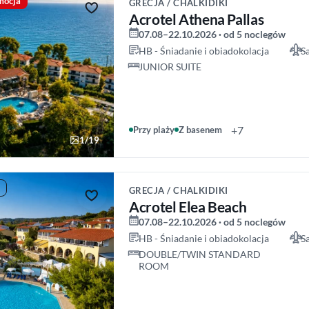
mocja
GRECJA / CHALKIDIKI
Acrotel Athena Pallas
07.08–22.10.2026 · od 5 noclegów
HB - Śniadanie i obiadokolacja
S
JUNIOR SUITE
+7
Przy plaży
Z basenem
1/19
GRECJA / CHALKIDIKI
Acrotel Elea Beach
07.08–22.10.2026 · od 5 noclegów
HB - Śniadanie i obiadokolacja
S
DOUBLE/TWIN STANDARD
ROOM