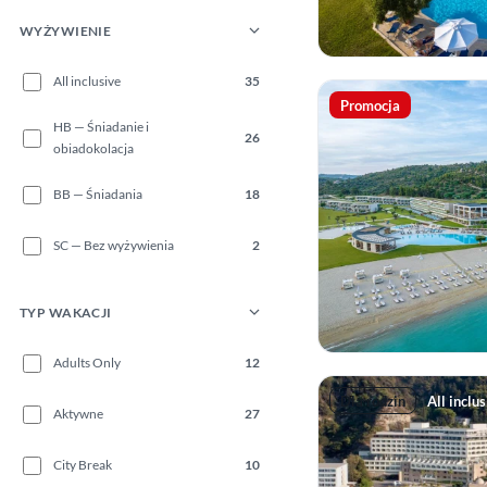
WYŻYWIENIE
All inclusive
35
Promocja
HB — Śniadanie i
26
obiadokolacja
BB — Śniadania
18
SC — Bez wyżywienia
2
TYP WAKACJI
Adults Only
12
Dla rodzin
All inclu
Aktywne
27
City Break
10