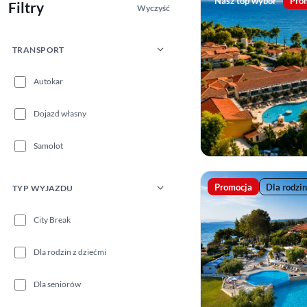
Nasz top wybór
Pro
Filtry
Wyczyść
TRANSPORT
Autokar
Dojazd własny
Samolot
Promocja
Dla rodzin
TYP WYJAZDU
City Break
Dla rodzin z dziećmi
Dla seniorów