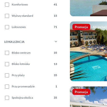
Komfortowo
41
Wyższy standard
15
Promocja
All inclus
Luksusowo
71
LOKALIZACJA
Blisko centrum
35
Blisko lotniska
13
Przy plaży
35
Przy promenadzie
1
Promocja
Spokojna okolica
35