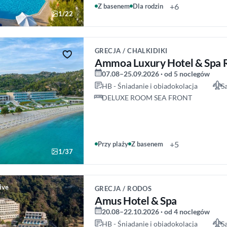
+6
Z basenem
Dla rodzin
1/22
GRECJA / CHALKIDIKI
Ammoa Luxury Hotel & Spa 
07.08–25.09.2026 · od 5 noclegów
HB - Śniadanie i obiadokolacja
S
DELUXE ROOM SEA FRONT
+5
Przy plaży
Z basenem
1/37
sive
GRECJA / RODOS
Amus Hotel & Spa
20.08–22.10.2026 · od 4 noclegów
HB - Śniadanie i obiadokolacja
S