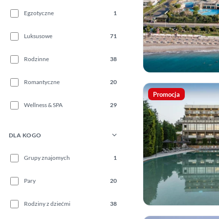
Egzotyczne
1
Luksusowe
71
Rodzinne
38
Romantyczne
20
Promocja
Wellness & SPA
29
DLA KOGO
Grupy znajomych
1
Pary
20
Rodziny z dziećmi
38