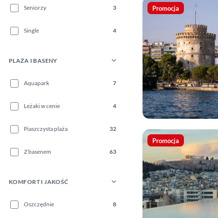
Seniorzy
3
Promocja
Single
4
PLAŻA I BASENY
Aquapark
7
Leżaki w cenie
4
Piaszczysta plaża
32
Promocja
Z basenem
63
KOMFORT I JAKOŚĆ
Oszczędnie
8