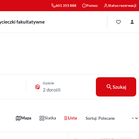
601 355 888
Pomoc
Status rezerwacji
cieczki fakultatywne
Goście
Szukaj
2 dorośli
Sortowanie wyników
Mapa
Siatka
Lista