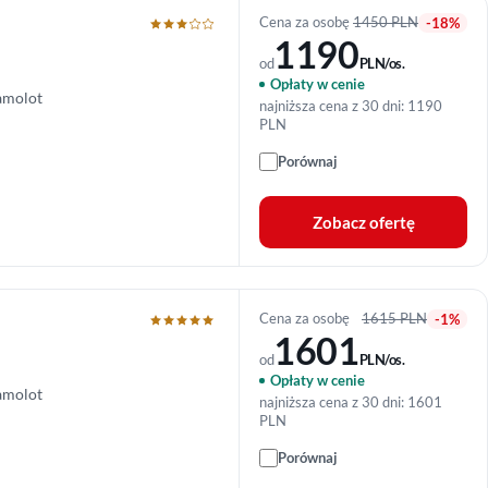
Cena za osobę
1450 PLN
-18%
1190
od
PLN/os.
Opłaty w cenie
amolot
najniższa cena z 30 dni: 1190
PLN
Porównaj
Zobacz ofertę
Cena za osobę
1615 PLN
-1%
1601
od
PLN/os.
Opłaty w cenie
amolot
najniższa cena z 30 dni: 1601
PLN
Porównaj