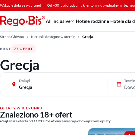
Przejdź do treści
Wakacje dobrze wybrane!
|
Od +30 lat doradzamy klientom indywidualnym i bizne
All inclusive
Hotele rodzinne
Hotele dla 
Strona Główna
Kierunki dostępne w ofercie
Grecja
KRAJ
77 OFERT
Grecja
Dokąd
Termi
Grecja
Dowo
OFERTY W KIERUNKU
Znaleziono 18+ ofert
Najtańsza oferta od 1190 zł/os.
Ceny zawierają obowiązkowe opłaty