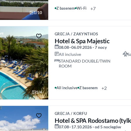
+7
Z basenem
Wi-Fi
1/10
ive
GRECJA / ZAKYNTHOS
Hotel & Spa Majestic
08.08–06.09.2026 · 7 nocy
All inclusive
S
STANDARD DOUBLE/TWIN
ROOM
+2
All inclusive
Z basenem
1/4
GRECJA / KORFU
Hotel & SPA Rodostamo (tylk
07.08–17.10.2026 · od 5 noclegów