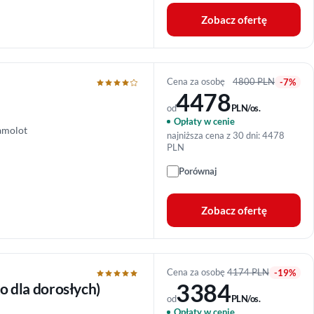
Zobacz ofertę
Cena za osobę
4800 PLN
-7%
4478
od
PLN/os.
Opłaty w cenie
amolot
najniższa cena z 30 dni: 4478
PLN
Porównaj
Zobacz ofertę
Cena za osobę
4174 PLN
-19%
3384
o dla dorosłych)
od
PLN/os.
Opłaty w cenie