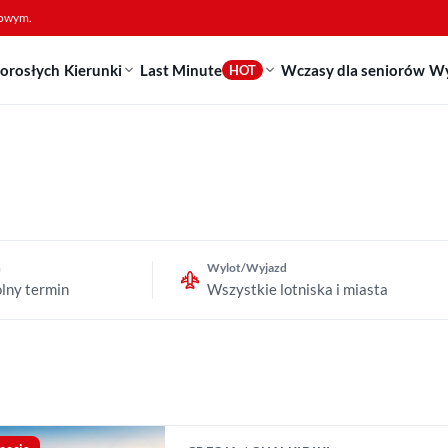
sowym.
dorosłych
Kierunki
Last Minute
Wczasy dla seniorów
Wy
HOT
n
Wylot/Wyjazd
lny termin
Wszystkie lotniska i miasta