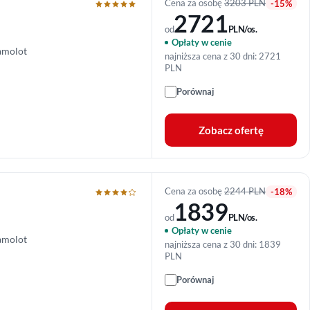
Cena za osobę
3203 PLN
-15%
2721
od
PLN/os.
Opłaty w cenie
amolot
najniższa cena z 30 dni: 2721
PLN
Porównaj
Zobacz ofertę
Cena za osobę
2244 PLN
-18%
1839
od
PLN/os.
Opłaty w cenie
amolot
najniższa cena z 30 dni: 1839
PLN
Porównaj