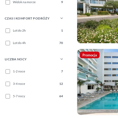
Widok na morze
9
CZAS I KOMFORT PODRÓŻY
Lot do 2h
1
Lot do 4h
70
Promocja
LICZBA NOCY
1-2 noce
7
3-4 noce
12
5-7 nocy
64