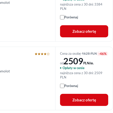
amolot
najniższa cena z 30 dni: 3384
PLN
Porównaj
Zobacz ofertę
Cena za osobę
4628 PLN
-46%
2509
od
PLN/os.
Opłaty w cenie
amolot
najniższa cena z 30 dni: 2509
PLN
Porównaj
Zobacz ofertę