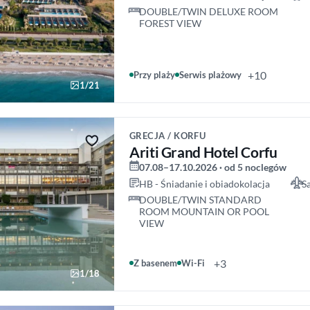
DOUBLE/TWIN DELUXE ROOM
FOREST VIEW
+10
Przy plaży
Serwis plażowy
1/21
GRECJA / KORFU
Ariti Grand Hotel Corfu
07.08–17.10.2026 · od 5 noclegów
HB - Śniadanie i obiadokolacja
S
DOUBLE/TWIN STANDARD
ROOM MOUNTAIN OR POOL
VIEW
+3
Z basenem
Wi-Fi
1/18