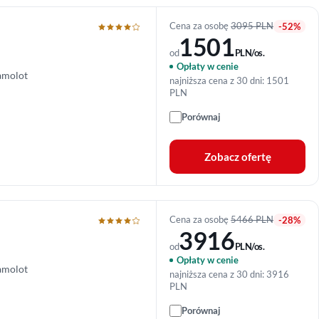
Cena za osobę
3095 PLN
-52%
1501
od
PLN/os.
Opłaty w cenie
amolot
najniższa cena z 30 dni: 1501
PLN
Porównaj
Zobacz ofertę
Cena za osobę
5466 PLN
-28%
3916
od
PLN/os.
Opłaty w cenie
amolot
najniższa cena z 30 dni: 3916
PLN
Porównaj