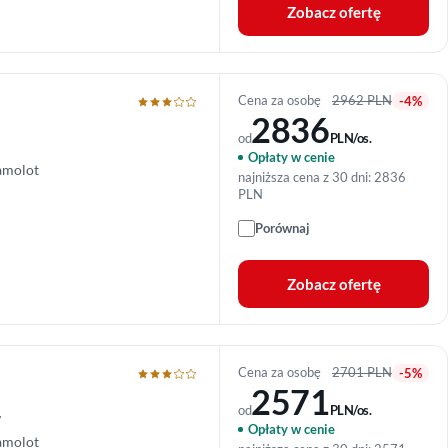
Zobacz ofertę
Cena za osobę
2962 PLN
-4%
2836
od
PLN/os.
Opłaty w cenie
amolot
najniższa cena z 30 dni: 2836
PLN
Porównaj
Zobacz ofertę
Cena za osobę
2701 PLN
-5%
2571
od
PLN/os.
w
Opłaty w cenie
amolot