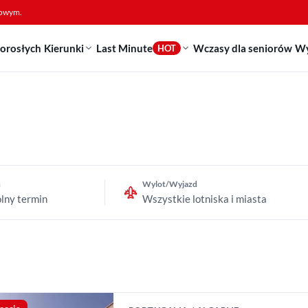
sowym.
dorosłych
Kierunki
Last Minute
Wczasy dla seniorów
Wy
HOT
n
Wylot/Wyjazd
lny termin
Wszystkie lotniska i miasta