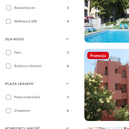
Romantyczne
1
Wellness & SPA
4
DLA KOGO
Pary
1
Promocja
Rodziny z dziećmi
6
PLAŻA I BASENY
Piaszczysta plaża
1
Z basenem
6
KOMFORT I JAKOŚĆ