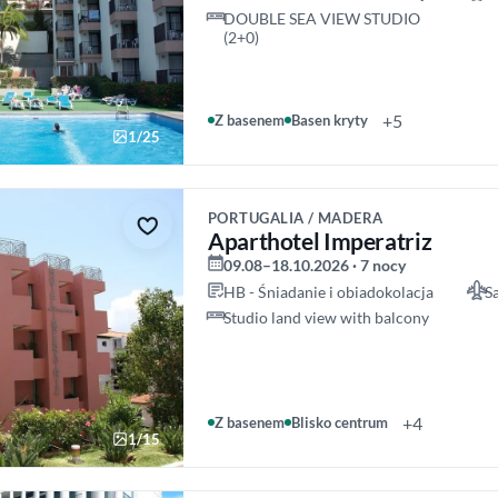
DOUBLE SEA VIEW STUDIO
(2+0)
+5
Z basenem
Basen kryty
1/25
PORTUGALIA / MADERA
Aparthotel Imperatriz
09.08–18.10.2026 · 7 nocy
HB - Śniadanie i obiadokolacja
S
Studio land view with balcony
+4
Z basenem
Blisko centrum
1/15