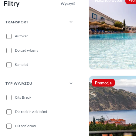
Nasz top wybór
Pro
Filtry
Wyczyść
TRANSPORT
Autokar
Dojazd własny
Samolot
Promocja
TYP WYJAZDU
City Break
Dla rodzin z dziećmi
Dla seniorów