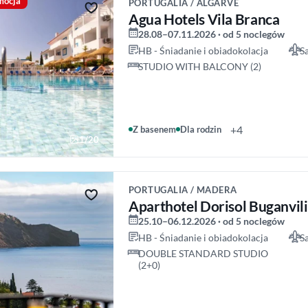
mocja
PORTUGALIA / ALGARVE
Agua Hotels Vila Branca
28.08–07.11.2026 · od 5 noclegów
HB - Śniadanie i obiadokolacja
S
STUDIO WITH BALCONY (2)
+4
Z basenem
Dla rodzin
1/20
PORTUGALIA / MADERA
Aparthotel Dorisol Buganvil
25.10–06.12.2026 · od 5 noclegów
HB - Śniadanie i obiadokolacja
S
DOUBLE STANDARD STUDIO
(2+0)