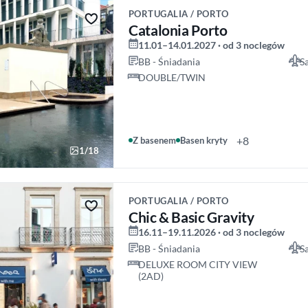
PORTUGALIA / PORTO
Catalonia Porto
11.01–14.01.2027 · od 3 noclegów
BB - Śniadania
S
DOUBLE/TWIN
+8
Z basenem
Basen kryty
1/18
PORTUGALIA / PORTO
Chic & Basic Gravity
16.11–19.11.2026 · od 3 noclegów
BB - Śniadania
S
DELUXE ROOM CITY VIEW
(2AD)