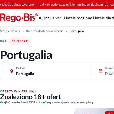
Przejdź do treści
Wakacje dobrze wybrane!
|
Od +30 lat doradzamy klientom indywidualnym i bizne
All inclusive
Hotele rodzinne
Hotele dla 
Strona Główna
Kierunki dostępne w ofercie
Portugalia
KRAJ
68 OFERT
Portugalia
Dokąd
Termi
Portugalia
Dowo
OFERTY W KIERUNKU
Znaleziono 18+ ofert
Najtańsza oferta od 1531 zł/os.
Ceny zawierają obowiązkowe opłaty