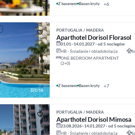
+6
Z basenem
Basen kryty
1/21
PORTUGALIA / MADERA
Aparthotel Dorisol Florasol
01.01–14.01.2027 · od 5 noclegów
HB - Śniadanie i obiadokolacja
S
ONE BEDROOM APARTMENT
(2+0)
+7
Z basenem
Basen kryty
1/16
PORTUGALIA / MADERA
Aparthotel Dorisol Mimosa
23.08.2026–14.01.2027 · od 5 noclegó
HB - Śniadanie i obiadokolacja
S