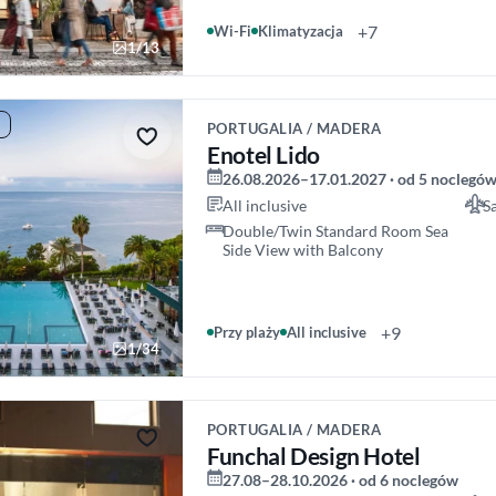
+7
Wi-Fi
Klimatyzacja
1/13
PORTUGALIA / MADERA
Enotel Lido
26.08.2026–17.01.2027 · od 5 noclegó
All inclusive
S
Double/Twin Standard Room Sea
Side View with Balcony
+9
Przy plaży
All inclusive
1/34
PORTUGALIA / MADERA
Funchal Design Hotel
27.08–28.10.2026 · od 6 noclegów