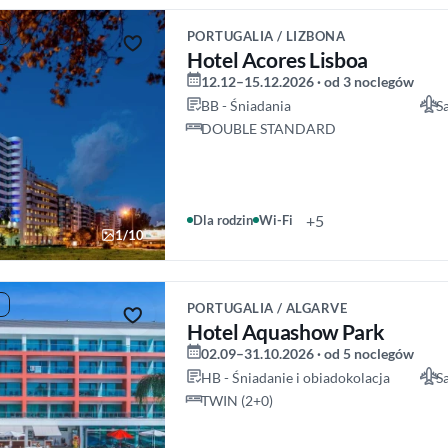
PORTUGALIA / LIZBONA
Hotel Acores Lisboa
12.12–15.12.2026 · od 3 noclegów
BB - Śniadania
S
DOUBLE STANDARD
+5
Dla rodzin
Wi-Fi
1/10
PORTUGALIA / ALGARVE
Hotel Aquashow Park
02.09–31.10.2026 · od 5 noclegów
HB - Śniadanie i obiadokolacja
S
TWIN (2+0)