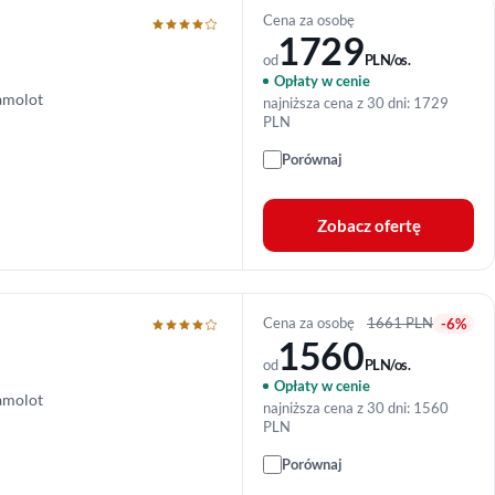
Cena za osobę
1729
od
PLN/os.
Opłaty w cenie
amolot
najniższa cena z 30 dni: 1729
PLN
Porównaj
Zobacz ofertę
Cena za osobę
1661 PLN
-6%
1560
od
PLN/os.
Opłaty w cenie
amolot
najniższa cena z 30 dni: 1560
PLN
Porównaj