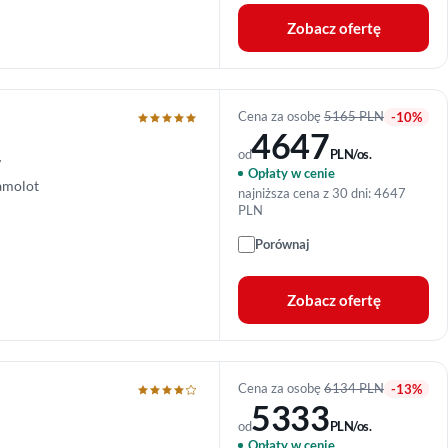
Zobacz ofertę
Cena za osobę
5165 PLN
-10%
4647
od
PLN/os.
w
Opłaty w cenie
amolot
najniższa cena z 30 dni: 4647
PLN
Porównaj
Zobacz ofertę
Cena za osobę
6134 PLN
-13%
5333
od
PLN/os.
Opłaty w cenie