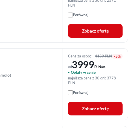
najniższa cena z 30 dni: 2571
PLN
Porównaj
Zobacz ofertę
Cena za osobę
4189 PLN
-5%
3999
od
PLN/os.
Opłaty w cenie
amolot
najniższa cena z 30 dni: 3778
PLN
Porównaj
Zobacz ofertę