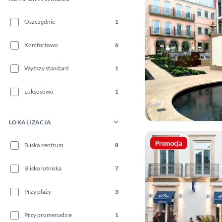
Oszczędnie
1
Komfortowo
6
Wyższy standard
1
Luksusowo
1
LOKALIZACJA
Promocja
Blisko centrum
8
Blisko lotniska
7
Przy plaży
3
Przy promenadzie
1