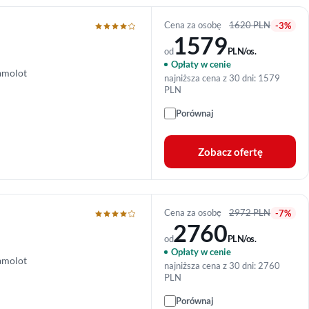
Cena za osobę
1620 PLN
-3%
1579
od
PLN/os.
Opłaty w cenie
amolot
najniższa cena z 30 dni: 1579
PLN
Porównaj
Zobacz ofertę
Cena za osobę
2972 PLN
-7%
2760
od
PLN/os.
Opłaty w cenie
amolot
najniższa cena z 30 dni: 2760
PLN
Porównaj