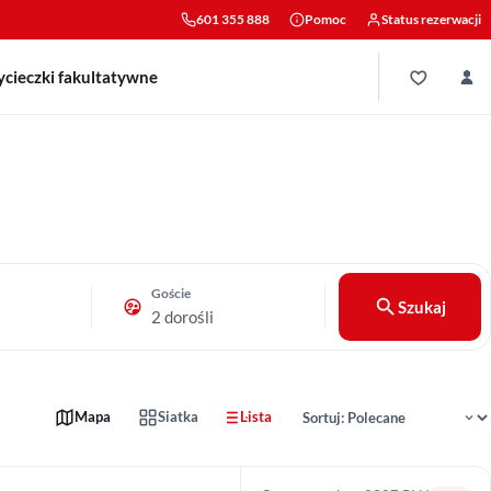
601 355 888
Pomoc
Status rezerwacji
cieczki fakultatywne
Goście
Szukaj
2 dorośli
Sortowanie wyników
Mapa
Siatka
Lista