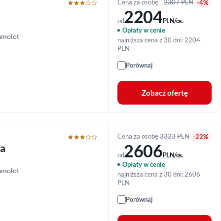
Cena za osobę
2307 PLN
-4%
2204
od
PLN/os.
Opłaty w cenie
amolot
najniższa cena z 30 dni: 2204
PLN
Porównaj
Zobacz ofertę
Cena za osobę
3323 PLN
-22%
2606
ia
od
PLN/os.
Opłaty w cenie
amolot
najniższa cena z 30 dni: 2606
PLN
Porównaj