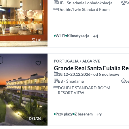
HB - Śniadanie i obiadokolacja
S
Double/Twin Standard Room
+4
Wi-Fi
Klimatyzacja
1/8
PORTUGALIA / ALGARVE
Grande Real Santa Eulalia Re
18.12–23.12.2026 · od 5 noclegów
BB - Śniadania
S
DOUBLE STANDARD ROOM
RESORT VIEW
+9
Przy plaży
Z basenem
1/26