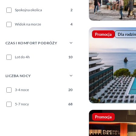
Spokojna okolica
2
Widok na morze
4
Promocja
Dla rodzin
CZAS I KOMFORT PODRÓŻY
Lot do 4h
10
LICZBA NOCY
3-4 noce
20
5-7 nocy
68
Promocja