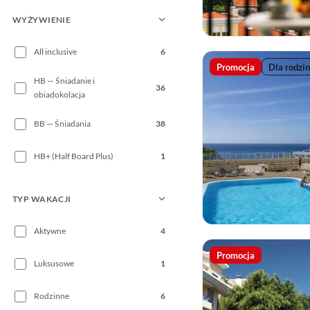
WYŻYWIENIE
All inclusive
6
Promocja
Dla rodzin
HB — Śniadanie i
36
obiadokolacja
BB — Śniadania
38
HB+ (Half Board Plus)
1
TYP WAKACJI
Aktywne
4
Promocja
Luksusowe
1
Rodzinne
6