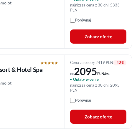
amolot
najniższa cena z 30 dni: 5333
PLN
Porównaj
Zobacz ofertę
Cena za osobę
2419 PLN
-13%
2095
sort & Hotel Spa
od
PLN/os.
Opłaty w cenie
amolot
najniższa cena z 30 dni: 2095
PLN
Porównaj
Zobacz ofertę