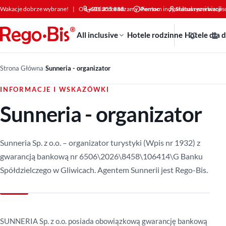
Przejdź do treści
Wakacje dobrze wybrane!
|
Od +30 lat doradzamy klientom indywidualnym i bizne
601 355 888
Pomoc
Status rezerwacji
All inclusive
Hotele rodzinne
Hotele dla 
Strona Główna
›
Sunneria - organizator
INFORMACJE I WSKAZÓWKI
Sunneria - organizator
Sunneria Sp. z o.o. – organizator turystyki (Wpis nr 1932) z
gwarancją bankową nr 6506\2026\8458\106414\G Banku
Spółdzielczego w Gliwicach. Agentem Sunnerii jest Rego-Bis.
SUNNERIA Sp. z o.o. posiada obowiązkową gwarancję bankową