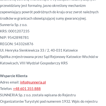
przewidziany jest formalny, jasno określony mechanizm
zapewniający powrót podróżnych do kraju oraz zwrot należnych
środków w granicach obowiązującej sumy gwarancyjnej.
Sunneria Sp. z o.o.
KRS: 0001207235
NIP: 9542898781
REGON: 543326876
Ul. Henryka Sienkiewicza 33 / 2, 40-031 Katowice
Spółka zrejestrowana przez Sąd Rejonowy Katowice-Wschód w
Katowicach, VIII Wydział Gospodarczy KRS
Wsparcie Klienta
Adres email:
info@sunneria.pl
Telefon:
+48 601 355 888
SUNNERIA Sp. z o.o. została wpisana do Rejestru
Organizatorów Turystyki pod numerem 1932. Wpis do rejestru