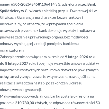
numer
6506\2026\8458\106414 \ G
, udzieloną przez
Bank
Spółdzielczy w Gliwicach
z siedzibą przy ul. Dworcowej 41 w
Gliwicach. Gwarancja ma charakter bezwarunkowy i
nieodwołalny, co oznacza, że w przypadku spełnienia
ustawowych przesłanek bank dokonuje wypłaty środków na
pierwsze żądanie uprawnionego organu, bez możliwości
odmowy wynikającej z relacji pomiędzy bankiem a
organizatorem.
Zabezpieczenie obowiązuje w okresie od
9 lutego 2026 roku
do 8 lutego 2027
roku i obejmuje wszystkie umowy o udział w
imprezach turystycznych oraz umowy dotyczące powiązanych
usług turystycznych zawarte w tym czasie, nawet jeśli sama
realizacja świadczeń nastąpi po zakończeniu okresu
obowiązywania gwarancji.
Maksymalna odpowiedzialność banku została określona na
poziomie
210 780,00
złotych
, co odpowiada równowartości 50