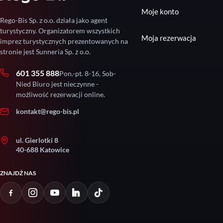
Moje konto
Rego-Bis Sp. z o.o. działa jako agent
turystyczny. Organizatorem wszystkich
Moja rezerwacja
imprez turystycznych prezentowanych na
stronie jest Sunneria Sp. z o.o.
601 355 888
Pon.-pt. 8-16, Sob-
Nied Biuro jest nieczynne -
możliwość rezerwacji online.
kontakt@rego-bis.pl
ul. Gierlotki 8
40-688 Katowice
ZNAJDŹ NAS