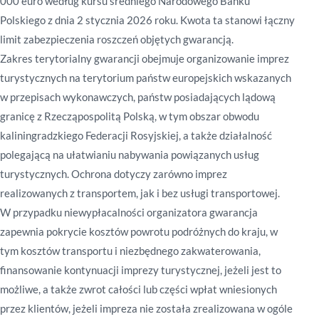
000 euro według kursu średniego Narodowego Banku
Polskiego z dnia 2 stycznia 2026 roku. Kwota ta stanowi łączny
limit zabezpieczenia roszczeń objętych gwarancją.
Zakres terytorialny gwarancji obejmuje organizowanie imprez
turystycznych na terytorium państw europejskich wskazanych
w przepisach wykonawczych, państw posiadających lądową
granicę z Rzecząpospolitą Polską, w tym obszar obwodu
kaliningradzkiego Federacji Rosyjskiej, a także działalność
polegającą na ułatwianiu nabywania powiązanych usług
turystycznych. Ochrona dotyczy zarówno imprez
realizowanych z transportem, jak i bez usługi transportowej.
W przypadku niewypłacalności organizatora gwarancja
zapewnia pokrycie kosztów powrotu podróżnych do kraju, w
tym kosztów transportu i niezbędnego zakwaterowania,
finansowanie kontynuacji imprezy turystycznej, jeżeli jest to
możliwe, a także zwrot całości lub części wpłat wniesionych
przez klientów, jeżeli impreza nie została zrealizowana w ogóle