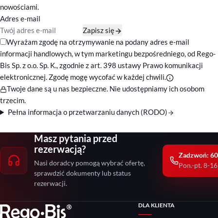
nowościami.
Adres e-mail
Zapisz się
Zgody marketingowe
Wyrażam zgodę na otrzymywanie na podany adres e-mail
informacji handlowych, w tym marketingu bezpośredniego, od Rego-
Bis Sp. z o.o. Sp. K., zgodnie z art. 398 ustawy Prawo komunikacji
elektronicznej. Zgodę mogę wycofać w każdej chwili.
Twoje dane są u nas bezpieczne. Nie udostępniamy ich osobom
trzecim.
Pełna informacja o przetwarzaniu danych (RODO)
Masz pytania przed
rezerwacją?
Zadzwoń: 60
Nasi doradcy pomogą wybrać ofertę,
Pon.-pt. 8-16
sprawdzić dokumenty lub status
rezerwacji.
DLA KLIENTA