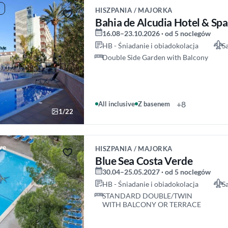
HISZPANIA / MAJORKA
Bahia de Alcudia Hotel & Spa
16.08–23.10.2026 · od 5 noclegów
HB - Śniadanie i obiadokolacja
S
Double Side Garden with Balcony
+8
All inclusive
Z basenem
1/22
ive
HISZPANIA / MAJORKA
Blue Sea Costa Verde
30.04–25.05.2027 · od 5 noclegów
HB - Śniadanie i obiadokolacja
S
STANDARD DOUBLE/TWIN
WITH BALCONY OR TERRACE