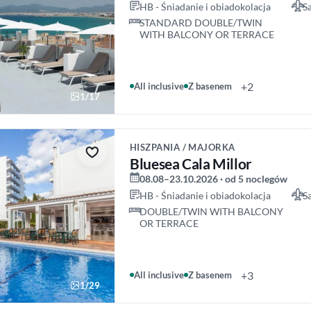
HB - Śniadanie i obiadokolacja
S
STANDARD DOUBLE/TWIN
WITH BALCONY OR TERRACE
+2
All inclusive
Z basenem
1/17
HISZPANIA / MAJORKA
Bluesea Cala Millor
08.08–23.10.2026 · od 5 noclegów
HB - Śniadanie i obiadokolacja
S
DOUBLE/TWIN WITH BALCONY
OR TERRACE
+3
All inclusive
Z basenem
1/29