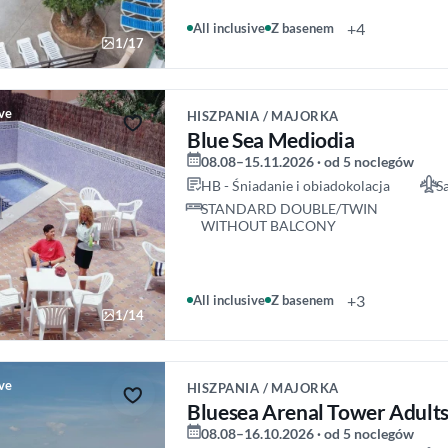
+4
All inclusive
Z basenem
1/17
ive
HISZPANIA / MAJORKA
Blue Sea Mediodia
08.08–15.11.2026 · od 5 noclegów
HB - Śniadanie i obiadokolacja
S
STANDARD DOUBLE/TWIN
WITHOUT BALCONY
+3
All inclusive
Z basenem
1/14
ive
HISZPANIA / MAJORKA
Bluesea Arenal Tower Adult
08.08–16.10.2026 · od 5 noclegów