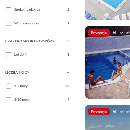
Spokojna okolica
2
Widok na morze
1
Promocja
All inclus
CZAS I KOMFORT PODRÓŻY
Lot do 4h
8
LICZBA NOCY
5-7 nocy
28
8-10 nocy
9
Promocja
All inclus