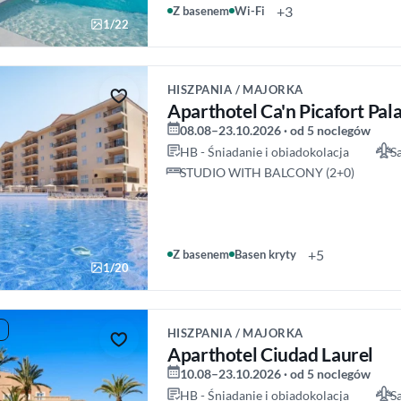
+3
Z basenem
Wi-Fi
1/22
HISZPANIA / MAJORKA
Aparthotel Ca'n Picafort Pal
08.08–23.10.2026 · od 5 noclegów
HB - Śniadanie i obiadokolacja
S
STUDIO WITH BALCONY (2+0)
+5
Z basenem
Basen kryty
1/20
HISZPANIA / MAJORKA
Aparthotel Ciudad Laurel
10.08–23.10.2026 · od 5 noclegów
HB - Śniadanie i obiadokolacja
S