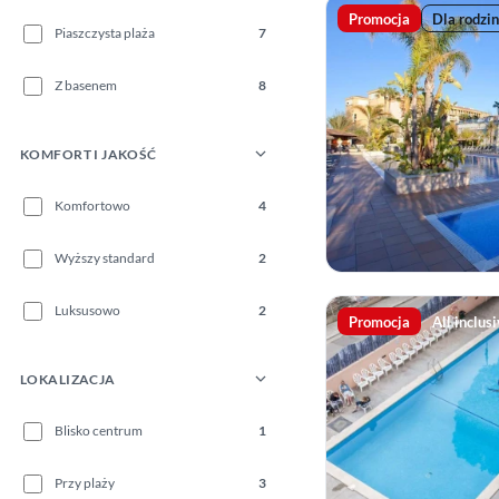
Promocja
Dla rodzin
Piaszczysta plaża
7
Z basenem
8
KOMFORT I JAKOŚĆ
Komfortowo
4
Wyższy standard
2
Luksusowo
2
Promocja
All inclus
LOKALIZACJA
Blisko centrum
1
Przy plaży
3