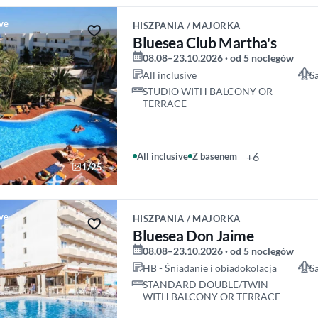
ive
HISZPANIA / MAJORKA
Bluesea Club Martha's
08.08–23.10.2026 · od 5 noclegów
All inclusive
S
STUDIO WITH BALCONY OR
TERRACE
+6
All inclusive
Z basenem
1/25
ive
HISZPANIA / MAJORKA
Bluesea Don Jaime
08.08–23.10.2026 · od 5 noclegów
HB - Śniadanie i obiadokolacja
S
STANDARD DOUBLE/TWIN
WITH BALCONY OR TERRACE