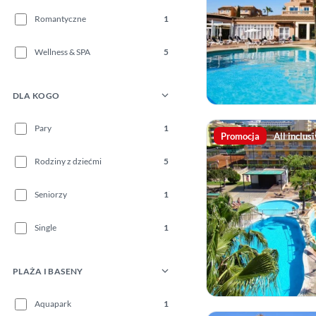
Romantyczne
1
Wellness & SPA
5
DLA KOGO
Pary
1
Promocja
All inclus
Rodziny z dziećmi
5
Seniorzy
1
Single
1
PLAŻA I BASENY
Aquapark
1