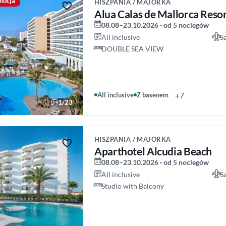
mocja
HISZPANIA / MAJORKA
Alua Calas de Mallorca Reso
08.08–23.10.2026 · od 5 noclegów
All inclusive
S
DOUBLE SEA VIEW
+7
All inclusive
Z basenem
1/23
HISZPANIA / MAJORKA
Aparthotel Alcudia Beach
08.08–23.10.2026 · od 5 noclegów
All inclusive
S
Studio with Balcony