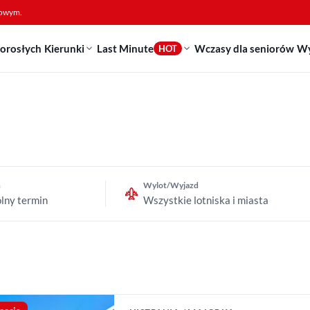
sowym.
dorosłych
Kierunki
Last Minute
Wczasy dla seniorów
Wy
HOT
n
Wylot/Wyjazd
lny termin
Wszystkie lotniska i miasta