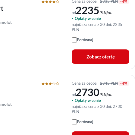
Cena za osobę
2335 PLN
-4%
2235
rt
od
PLN/os.
Opłaty w cenie
amolot
najniższa cena z 30 dni: 2235
PLN
Porównaj
Zobacz ofertę
Cena za osobę
2845 PLN
-4%
2730
od
PLN/os.
Opłaty w cenie
amolot
najniższa cena z 30 dni: 2730
PLN
Porównaj