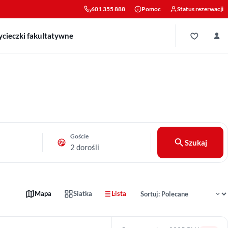
601 355 888
Pomoc
Status rezerwacji
cieczki fakultatywne
Goście
Szukaj
2 dorośli
Sortowanie wyników
Mapa
Siatka
Lista