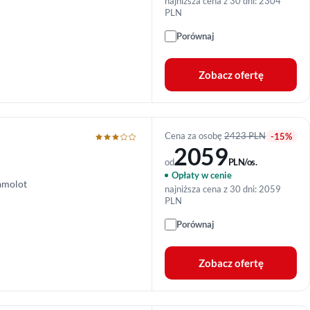
najniższa cena z 30 dni: 2304
PLN
Porównaj
Zobacz ofertę
Cena za osobę
2423 PLN
-15%
2059
od
PLN/os.
Opłaty w cenie
amolot
najniższa cena z 30 dni: 2059
PLN
Porównaj
Zobacz ofertę