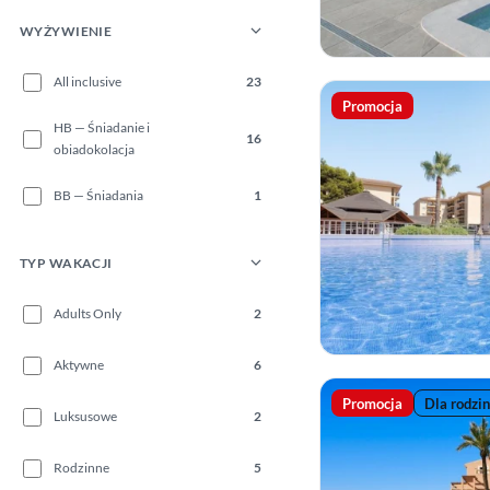
WYŻYWIENIE
All inclusive
23
Promocja
HB — Śniadanie i
16
obiadokolacja
BB — Śniadania
1
TYP WAKACJI
Adults Only
2
Aktywne
6
Promocja
Dla rodzin
Luksusowe
2
Rodzinne
5