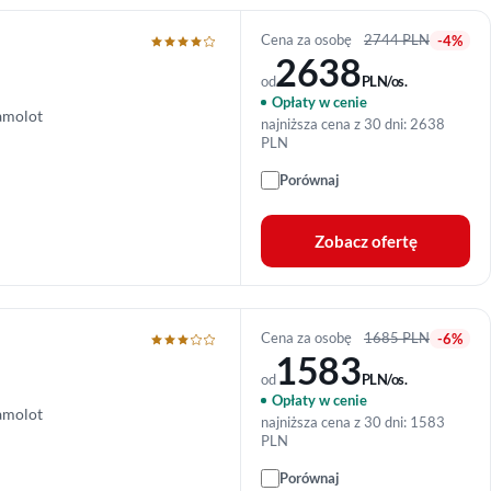
Cena za osobę
2744 PLN
-4%
2638
od
PLN/os.
Opłaty w cenie
amolot
najniższa cena z 30 dni: 2638
PLN
Porównaj
Zobacz ofertę
Cena za osobę
1685 PLN
-6%
1583
od
PLN/os.
Opłaty w cenie
amolot
najniższa cena z 30 dni: 1583
PLN
Porównaj