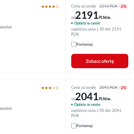
Cena za osobę
2242 PLN
-2%
2191
od
PLN/os.
Opłaty w cenie
amolot
najniższa cena z 30 dni: 2191
PLN
Porównaj
Zobacz ofertę
Cena za osobę
2091 PLN
-2%
2041
od
PLN/os.
Opłaty w cenie
amolot
najniższa cena z 30 dni: 2041
PLN
Porównaj