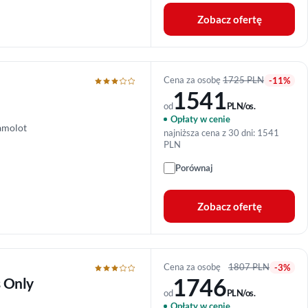
Zobacz ofertę
Cena za osobę
1725 PLN
-11%
1541
od
PLN/os.
Opłaty w cenie
amolot
najniższa cena z 30 dni: 1541
PLN
Porównaj
Zobacz ofertę
Cena za osobę
1807 PLN
-3%
1746
s Only
od
PLN/os.
Opłaty w cenie