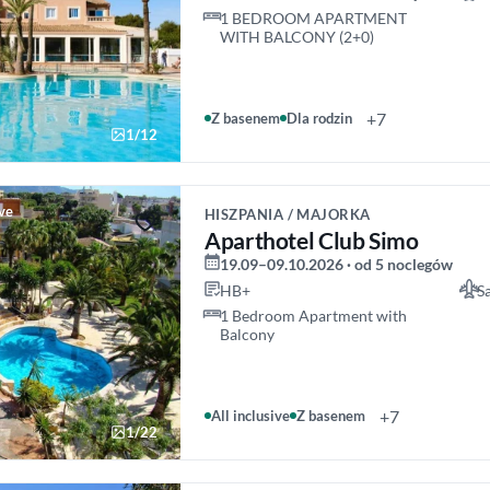
1 BEDROOM APARTMENT
WITH BALCONY (2+0)
+7
Z basenem
Dla rodzin
1/12
ive
HISZPANIA / MAJORKA
Aparthotel Club Simo
19.09–09.10.2026 · od 5 noclegów
HB+
S
1 Bedroom Apartment with
Balcony
+7
All inclusive
Z basenem
1/22