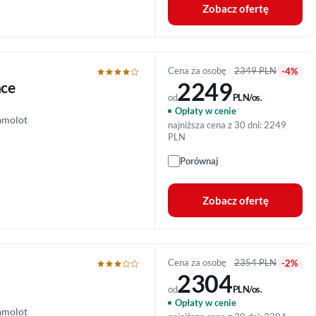
Zobacz ofertę
Cena za osobę
2349 PLN
-4%
2249
ace
od
PLN/os.
Opłaty w cenie
amolot
najniższa cena z 30 dni: 2249
PLN
Porównaj
Zobacz ofertę
Cena za osobę
2354 PLN
-2%
2304
od
PLN/os.
Opłaty w cenie
amolot