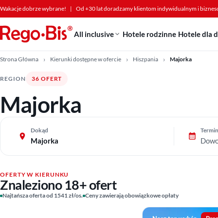
Przejdź do treści
Wakacje dobrze wybrane!
|
Od +30 lat doradzamy klientom indywidualnym i bizne
All inclusive
Hotele rodzinne
Hotele dla 
Strona Główna
Kierunki dostępne w ofercie
Hiszpania
Majorka
REGION
36 OFERT
Majorka
Dokąd
Termi
Majorka
Dowo
OFERTY W KIERUNKU
Znaleziono 18+ ofert
Najtańsza oferta od 1541 zł/os.
Ceny zawierają obowiązkowe opłaty