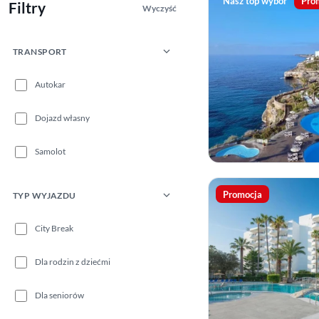
Nasz top wybór
Pro
Filtry
Wyczyść
TRANSPORT
Autokar
Dojazd własny
Samolot
Promocja
TYP WYJAZDU
City Break
Dla rodzin z dziećmi
Dla seniorów