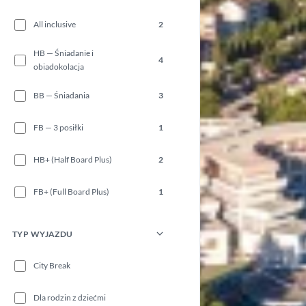
All inclusive
2
HB — Śniadanie i
4
obiadokolacja
BB — Śniadania
3
FB — 3 posiłki
1
HB+ (Half Board Plus)
2
FB+ (Full Board Plus)
1
TYP WYJAZDU
City Break
Dla rodzin z dziećmi