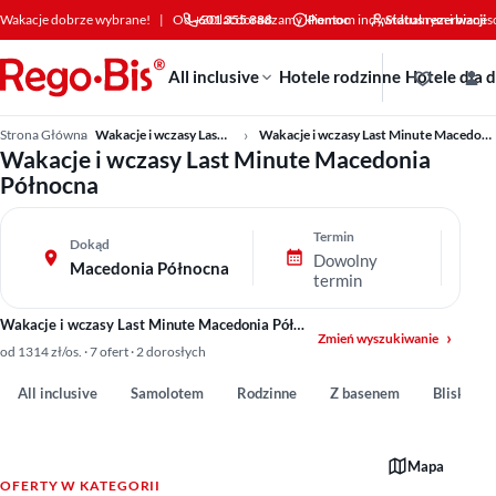
Przejdź do treści
Wakacje dobrze wybrane!
|
Od +30 lat doradzamy klientom indywidualnym i bizne
601 355 888
Pomoc
Status rezerwacji
All inclusive
Hotele rodzinne
Hotele dla 
Strona Główna
Wakacje i wczasy Last Minute
Wakacje i wczasy Last Minute Macedonia Północna
Wakacje i wczasy Last Minute Macedonia
Północna
Termin
Dokąd
Dowolny
Macedonia Północna
termin
Wakacje i wczasy Last Minute Macedonia Północna
Zmień wyszukiwanie
od 1314 zł/os. · 7 ofert · 2 dorosłych
All inclusive
Samolotem
Rodzinne
Z basenem
Blisko pl
Mapa
OFERTY W KATEGORII