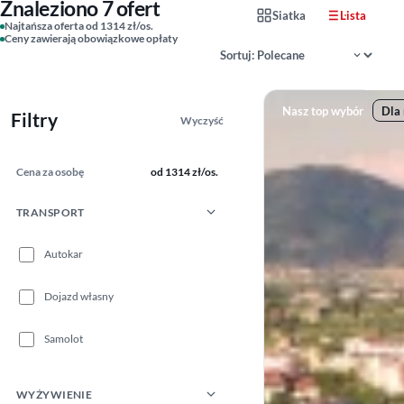
Znaleziono 7 ofert
Siatka
Lista
Najtańsza oferta od 1314 zł/os.
Ceny zawierają obowiązkowe opłaty
Sortowanie wyników
Nasz top wybór
Dla 
Filtry
Wyczyść
Cena za osobę
od 1314 zł/os.
TRANSPORT
Autokar
Dojazd własny
Samolot
WYŻYWIENIE