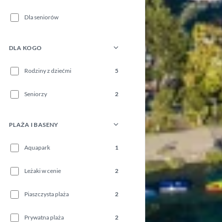
Dla seniorów
DLA KOGO
Rodziny z dziećmi
5
Seniorzy
2
PLAŻA I BASENY
Aquapark
1
Leżaki w cenie
2
Piaszczysta plaża
2
Prywatna plaża
2