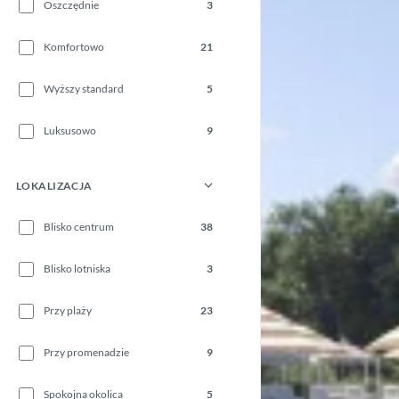
Oszczędnie
3
Komfortowo
21
Wyższy standard
5
Luksusowo
9
LOKALIZACJA
Blisko centrum
38
Blisko lotniska
3
Przy plaży
23
Przy promenadzie
9
Spokojna okolica
5