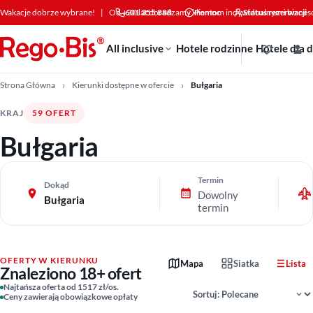
Przejdź do treści
Wakacje dobrze wybrane!
|
Od +30 lat doradzamy klientom indywidualnym i bizne
601 355 888
Pomoc
Status rezerwacji
All inclusive
Hotele rodzinne
Hotele dla 
Strona Główna
Kierunki dostępne w ofercie
Bułgaria
KRAJ
59 OFERT
Bułgaria
Termin
Dokąd
Dowolny
Bułgaria
termin
OFERTY W KIERUNKU
Mapa
Siatka
Lista
Znaleziono 18+ ofert
Sortowanie wyników
Najtańsza oferta od 1517 zł/os.
Ceny zawierają obowiązkowe opłaty