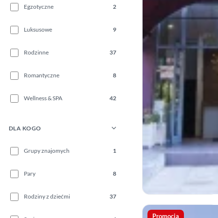
Egzotyczne
2
Luksusowe
9
Rodzinne
37
Romantyczne
8
Wellness & SPA
42
DLA KOGO
Grupy znajomych
1
Pary
8
Rodziny z dziećmi
37
Promocja