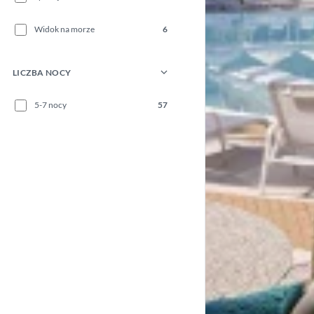
Widok na morze
6
LICZBA NOCY
5-7 nocy
57