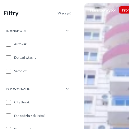
Nasz top wybór
Pro
Filtry
Wyczyść
TRANSPORT
Autokar
Dojazd własny
Samolot
TYP WYJAZDU
City Break
Dla rodzin z dziećmi