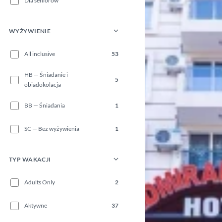
Dla seniorów
WYŻYWIENIE
All inclusive
53
HB — Śniadanie i
5
obiadokolacja
BB — Śniadania
1
SC — Bez wyżywienia
1
TYP WAKACJI
Adults Only
2
Aktywne
37