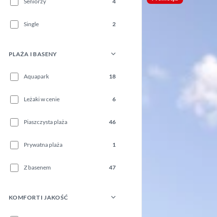
Seniorzy
4
Single
2
PLAŻA I BASENY
Aquapark
18
Leżaki w cenie
6
Piaszczysta plaża
46
Prywatna plaża
1
Z basenem
47
KOMFORT I JAKOŚĆ