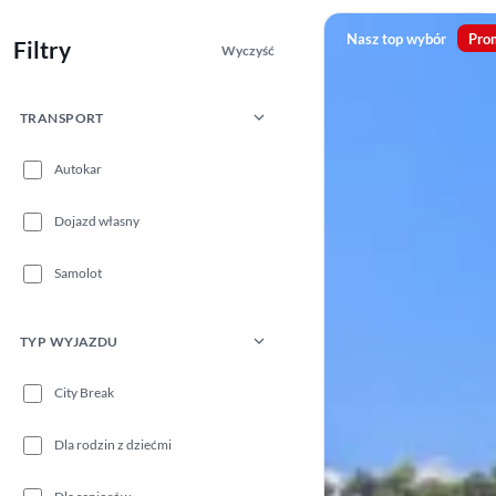
Nasz top wybór
Pro
Filtry
Wyczyść
TRANSPORT
Autokar
Dojazd własny
Samolot
TYP WYJAZDU
City Break
Dla rodzin z dziećmi