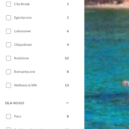
City Break
1
Egzotyczne
1
Luksusowe
6
Objazdowe
4
Rodzinne
22
Romantyczne
8
Wellness & SPA
13
DLA KOGO
Pary
8