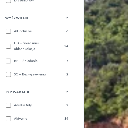
Dla seniorów
WYŻYWIENIE
All inclusive
6
HB — Śniadanie i
24
obiadokolacja
BB — Śniadania
7
SC — Bez wyżywienia
2
TYP WAKACJI
Adults Only
2
Aktywne
34