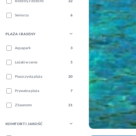
Rodziny z dziećmi
22
Seniorzy
6
PLAŻA I BASENY
Aquapark
3
Leżaki w cenie
5
Piaszczysta plaża
20
Prywatna plaża
7
Z basenem
21
KOMFORT I JAKOŚĆ