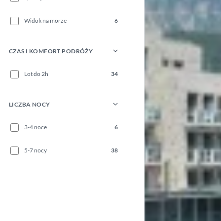
Widok na morze
6
CZAS I KOMFORT PODRÓŻY
Lot do 2h
34
LICZBA NOCY
3-4 noce
6
5-7 nocy
38