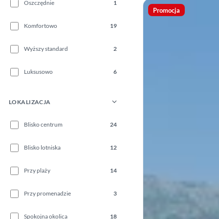
Oszczędnie
1
Promocja
Komfortowo
19
Wyższy standard
2
Luksusowo
6
LOKALIZACJA
Blisko centrum
24
Blisko lotniska
12
Przy plaży
14
Przy promenadzie
3
Spokojna okolica
18