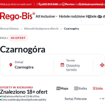
Przejdź do treści
Wakacje dobrze wybrane!
|
Od +30 lat doradzamy klientom indywidualnym i bizne
601 355 888
Pomoc
Status rezerwacji
All inclusive
Hotele rodzinne
Hotele dla 
Strona Główna
Kierunki dostępne w ofercie
Czarnogóra
KRAJ
40 OFERT
Czarnogóra
Termin
Dokąd
Dowolny
Czarnogóra
termin
OFERTY W KIERUNKU
Mapa
Siatka
Lista
Znaleziono 18+ ofert
Sortowanie wyników
Najtańsza oferta od 1146 zł/os.
Ceny zawierają obowiązkowe opłaty