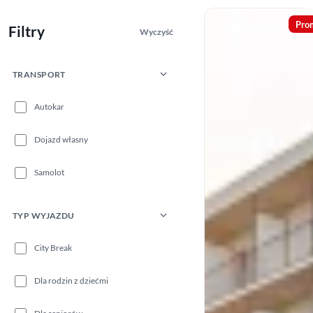
Nasz top wybór
Pro
Filtry
Wyczyść
TRANSPORT
Autokar
Dojazd własny
Samolot
TYP WYJAZDU
City Break
Dla rodzin z dziećmi