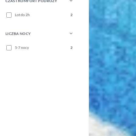
CZAS I KOMFORT PODRÓŻY
Lot do 2h
2
LICZBA NOCY
5-7 nocy
2