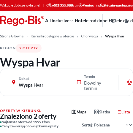
Przejdź do treści
Wakacje dobrze wybrane!
|
Od +30 lat doradzamy klientom indywidualnym i bizne
601 355 888
Pomoc
Status rezerwacji
All inclusive
Hotele rodzinne
Hotele dla 
Strona Główna
Kierunki dostępne w ofercie
Chorwacja
Wyspa Hvar
REGION
2 OFERTY
Wyspa Hvar
Termin
Dokąd
Dowolny
Wyspa Hvar
termin
OFERTY W KIERUNKU
Mapa
Siatka
Lista
Znaleziono 2 oferty
Sortowanie wyników
Najtańsza oferta od 1599 zł/os.
Ceny zawierają obowiązkowe opłaty