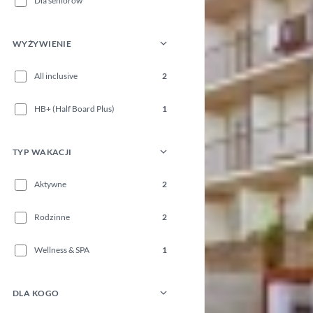
Dla seniorów
WYŻYWIENIE
All inclusive
2
HB+ (Half Board Plus)
1
TYP WAKACJI
Aktywne
2
Rodzinne
2
Wellness & SPA
1
DLA KOGO