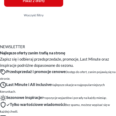
Pokaż 2 oferty
Wyczyść filtry
NEWSLETTER
Najlepsze oferty zanim trafią na stronę
Zapisz się i odbieraj przedsprzedaże, promocje, Last Minute oraz
inspiracje podróżne dopasowane do sezonu.
Przedsprzedaż i promocje cenowe
Dostęp do ofert, zanim pojawią się na
stronie.
Last Minute i All inclusive
Najlepsze okazje w najpopularniejszych
kierunkach.
Sezonowe inspiracje
Propozycje wyjazdów i porady na każdy miesiąc.
Tylko wartościowe wiadomości
Bez spamu, możesz wypisać się w
każdej chwili.