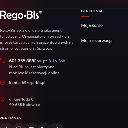
DLA KLIENTA
Moje konto
Rego-Bis Sp. z o.o. działa jako agent
turystyczny. Organizatorem wszystkich
Moja rezerwacja
imprez turystycznych prezentowanych na
stronie jest Sunneria Sp. z o.o.
601 355 888
Pon.-pt. 8-16, Sob-
Nied Biuro jest nieczynne -
możliwość rezerwacji online.
kontakt@rego-bis.pl
ul. Gierlotki 8
40-688 Katowice
ZNAJDŹ NAS