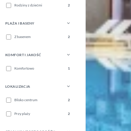
Rodziny z dziećmi
2
PLAŻA I BASENY
Z basenem
2
KOMFORT I JAKOŚĆ
Komfortowo
1
LOKALIZACJA
Blisko centrum
2
Przy plaży
2