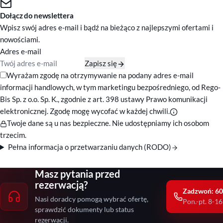
Dołącz do newslettera
Wpisz swój adres e-mail i bądź na bieżąco z najlepszymi ofertami i
nowościami.
Adres e-mail
Zapisz się
Zgody marketingowe
Wyrażam zgodę na otrzymywanie na podany adres e-mail
informacji handlowych, w tym marketingu bezpośredniego, od Rego-
Bis Sp. z o.o. Sp. K., zgodnie z art. 398 ustawy Prawo komunikacji
elektronicznej. Zgodę mogę wycofać w każdej chwili.
Twoje dane są u nas bezpieczne. Nie udostępniamy ich osobom
trzecim.
Pełna informacja o przetwarzaniu danych (RODO)
Masz pytania przed
rezerwacją?
Zadzwoń: 60
Nasi doradcy pomogą wybrać ofertę,
Pon.-pt. 8-16
sprawdzić dokumenty lub status
rezerwacji.