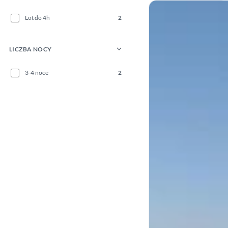
Lot do 4h
2
LICZBA NOCY
3-4 noce
2