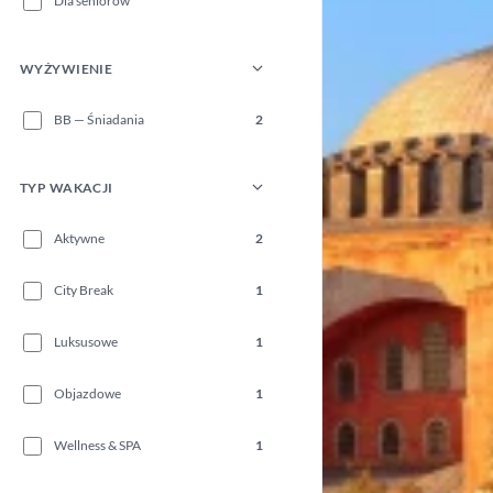
Dla seniorów
WYŻYWIENIE
BB — Śniadania
2
TYP WAKACJI
Aktywne
2
City Break
1
Luksusowe
1
Objazdowe
1
Wellness & SPA
1