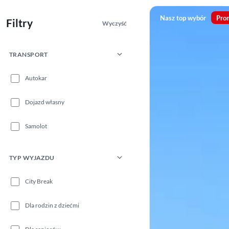
Nasz top wybór
Pro
Filtry
Wyczyść
TRANSPORT
Autokar
Dojazd własny
Samolot
TYP WYJAZDU
City Break
Dla rodzin z dziećmi