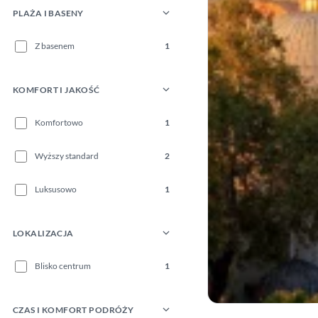
PLAŻA I BASENY
Z basenem
1
KOMFORT I JAKOŚĆ
Komfortowo
1
Wyższy standard
2
Luksusowo
1
LOKALIZACJA
Blisko centrum
1
CZAS I KOMFORT PODRÓŻY