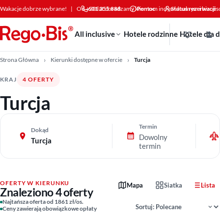
Przejdź do treści
Wakacje dobrze wybrane!
|
Od +30 lat doradzamy klientom indywidualnym i bizne
601 355 888
Pomoc
Status rezerwacji
All inclusive
Hotele rodzinne
Hotele dla 
Strona Główna
Kierunki dostępne w ofercie
Turcja
KRAJ
4 OFERTY
Turcja
Termin
Dokąd
Dowolny
Turcja
termin
OFERTY W KIERUNKU
Mapa
Siatka
Lista
Znaleziono 4 oferty
Sortowanie wyników
Najtańsza oferta od 1861 zł/os.
Ceny zawierają obowiązkowe opłaty