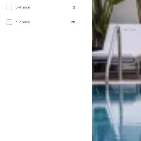
3-4 noce
2
5-7 nocy
28