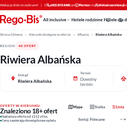
Przejdź do treści
Wakacje dobrze wybrane!
|
Od +30 lat doradzamy klientom indywidualnym i bizne
601 355 888
Pomoc
Status rezerwacji
All inclusive
Hotele rodzinne
Hotele dla 
Strona Główna
Kierunki dostępne w ofercie
Albania
Riwiera Albańska
REGION
40 OFERT
Riwiera Albańska
Termin
Dokąd
Dowolny
Riwiera Albańska
termin
OFERTY W KIERUNKU
Mapa
Siatka
Lista
Znaleziono 18+ ofert
Sortowanie wyników
Najtańsza oferta od 1212 zł/os.
Ceny zawierają obowiązkowe opłaty