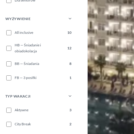
Dla seniorów
WYŻYWIENIE
All inclusive
10
HB — Śniadanie i
12
obiadokolacja
BB — Śniadania
8
FB — 3 posiłki
1
TYP WAKACJI
Aktywne
3
City Break
2