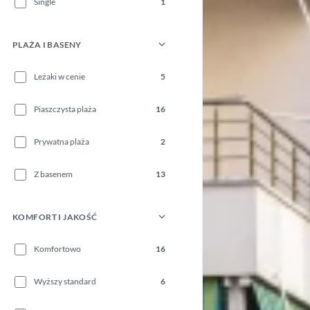
Single
1
PLAŻA I BASENY
Leżaki w cenie
5
Piaszczysta plaża
16
Prywatna plaża
2
Z basenem
13
KOMFORT I JAKOŚĆ
Komfortowo
16
Wyższy standard
6