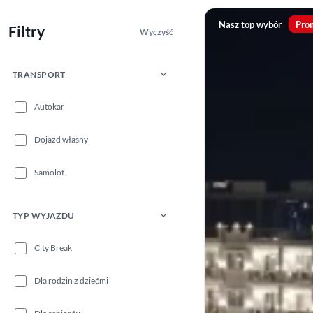
Nasz top wybór
Pro
Filtry
Wyczyść
TRANSPORT
Autokar
Dojazd własny
Samolot
TYP WYJAZDU
City Break
Dla rodzin z dziećmi