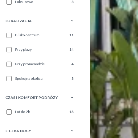
Luksusowo
3
LOKALIZACJA
Blisko centrum
11
Przy plaży
14
Przy promenadzie
4
Spokojna okolica
3
CZAS I KOMFORT PODRÓŻY
Lot do 2h
18
LICZBA NOCY