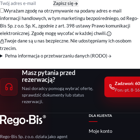
Zapisz się
Zgody marketingowe
Wyrażam zgodę na otrzymywanie na podany adres e-mail
informacji handlowych, w tym marketingu bezpośredniego, od Rego-
Bis Sp. z o.o. Sp. K., zgodnie z art. 398 ustawy Prawo komunikacji
elektronicznej. Zgodę mogę wycofać w każdej chwili.
Twoje dane są u nas bezpieczne. Nie udostępniamy ich osobom
trzecim.
Pełna informacja o przetwarzaniu danych (RODO)
Masz pytania przed
rezerwacją?
Zadzwoń: 60
Nasi doradcy pomogą wybrać ofertę,
Pon.-pt. 8-16
sprawdzić dokumenty lub status
rezerwacji.
DLA KLIENTA
Moje konto
Rego-Bis Sp. z o.o. działa jako agent