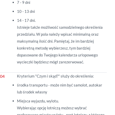
7 - 9 dni
10 - 13 dni
14 - 17 dni.
Istnieje także możliwość samodzielnego określenia
przedziału. W pola należy wpisać minimalną oraz
maksymalną ilość dni. Pamiętaj, że i
m bardziej
konkretną metodę wybierzesz, tym bardziej
dopasowane do Twojego kalendarza urlopowego
wycieczki będziesz mógł zarezerwować.
Kryterium "Czym i skąd?" służy do określenia:
środka transportu - może nim być samolot, autokar
lub środek własny
Miejsca wyjazdu, wylotu.
Wybierając opcję lotniczą możesz wybrać
preferowane miasto wylotu - port lotniczy, z którego