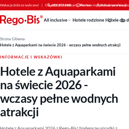
Przejdź do treści
Wakacje dobrze wybrane!
|
Od +30 lat doradzamy klientom indywidualnym i bizne
601 355 888
Pomoc
Status rezerwacji
All inclusive
Hotele rodzinne
Hotele dla 
Strona Główna
›
Hotele z Aquaparkami na świecie 2026 - wczasy pełne wodnych atrakcji
INFORMACJE I WSKAZÓWKI
Hotele z Aquaparkami
na świecie 2026 -
wczasy pełne wodnych
atrakcji
Hotele z Aquaparkami 2026 z Rego-Bis! Najlepsze ośrodki z