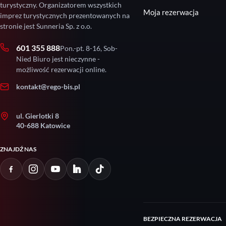
turystyczny. Organizatorem wszystkich
Moja rezerwacja
imprez turystycznych prezentowanych na
stronie jest Sunneria Sp. z o.o.
601 355 888
Pon.-pt. 8-16, Sob-
Nied Biuro jest nieczynne -
możliwość rezerwacji online.
kontakt@rego-bis.pl
ul. Gierlotki 8
40-688 Katowice
ZNAJDŹ NAS
BEZPIECZNA REZERWACJA