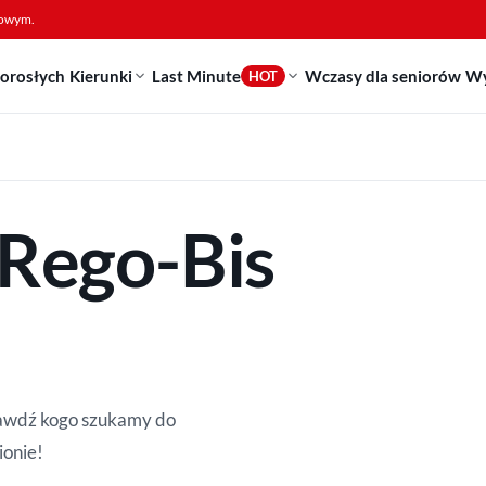
sowym.
dorosłych
Kierunki
Last Minute
Wczasy dla seniorów
Wy
HOT
 Rego-Bis
prawdź kogo szukamy do
ionie!