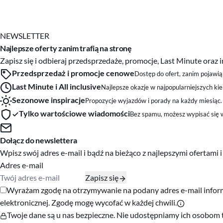
NEWSLETTER
Najlepsze oferty zanim trafią na stronę
Zapisz się i odbieraj przedsprzedaże, promocje, Last Minute ora
Przedsprzedaż i promocje cenowe
Dostęp do ofert, zanim pojawią 
Last Minute i All inclusive
Najlepsze okazje w najpopularniejszych ki
Sezonowe inspiracje
Propozycje wyjazdów i porady na każdy miesiąc.
Tylko wartościowe wiadomości
Bez spamu, możesz wypisać się w
Dołącz do newslettera
Wpisz swój adres e-mail i bądź na bieżąco z najlepszymi ofertami 
Adres e-mail
Zapisz się
Zgody marketingowe
Wyrażam zgodę na otrzymywanie na podany adres e-mail informac
elektronicznej. Zgodę mogę wycofać w każdej chwili.
Twoje dane są u nas bezpieczne. Nie udostępniamy ich osobom 