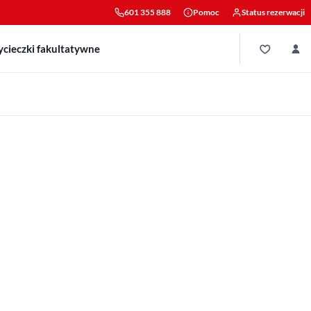
601 355 888
Pomoc
Status rezerwacji
cieczki fakultatywne