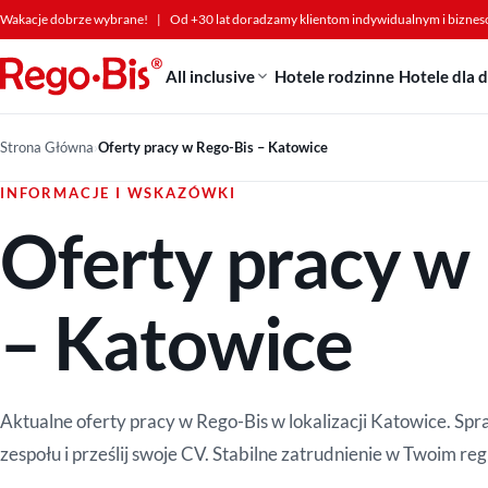
Przejdź do treści
Wakacje dobrze wybrane!
|
Od +30 lat doradzamy klientom indywidualnym i bizne
All inclusive
Hotele rodzinne
Hotele dla 
Strona Główna
›
Oferty pracy w Rego-Bis – Katowice
INFORMACJE I WSKAZÓWKI
Oferty pracy w
– Katowice
Aktualne oferty pracy w Rego-Bis w lokalizacji Katowice. S
zespołu i prześlij swoje CV. Stabilne zatrudnienie w Twoim reg