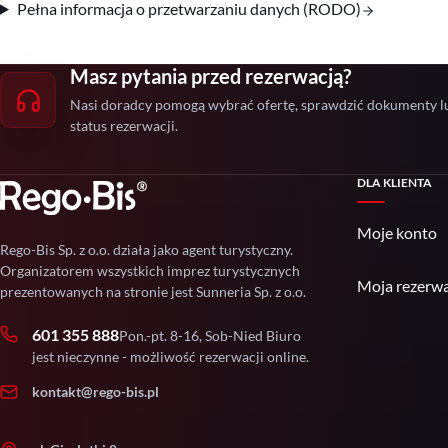
Pełna informacja o przetwarzaniu danych (RODO)
Masz pytania przed rezerwacją?
Nasi doradcy pomogą wybrać ofertę, sprawdzić dokumenty l
status rezerwacji.
DLA KLIENTA
Moje konto
Rego-Bis Sp. z o.o. działa jako agent turystyczny.
Organizatorem wszystkich imprez turystycznych
Moja rezerwa
prezentowanych na stronie jest Sunneria Sp. z o.o.
601 355 888
Pon.-pt. 8-16, Sob-Nied Biuro
jest nieczynne - możliwość rezerwacji online.
kontakt@rego-bis.pl