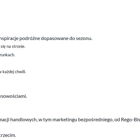
z inspiracje podróżne dopasowane do sezonu.
się na stronie.
erunkach.
 każdej chwili.
i nowościami.
ji handlowych, w tym marketingu bezpośredniego, od Rego-Bis Sp.
trzecim.