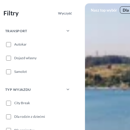
Nasz top wybór
Dla 
Filtry
Wyczyść
TRANSPORT
Autokar
Dojazd własny
Samolot
TYP WYJAZDU
City Break
Dla rodzin z dziećmi