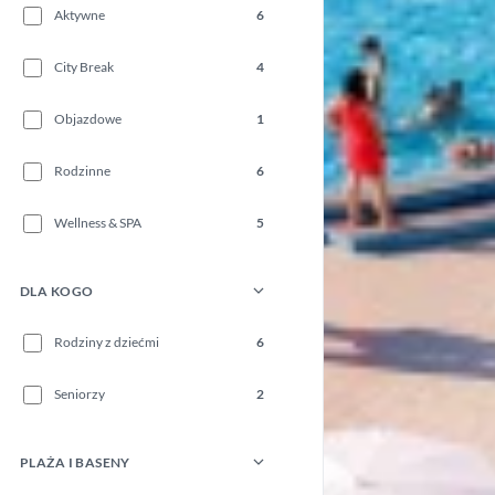
Aktywne
6
City Break
4
Objazdowe
1
Rodzinne
6
Wellness & SPA
5
DLA KOGO
Rodziny z dziećmi
6
Seniorzy
2
PLAŻA I BASENY