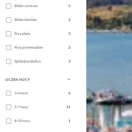
Blisko centrum
5
Blisko lotniska
2
Przy plaży
3
Przy promenadzie
2
Spokojna okolica
3
LICZBA NOCY
3-4 noce
6
5-7 nocy
11
8-10 nocy
1