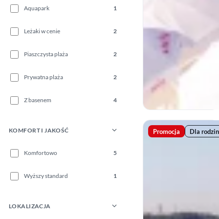
Aquapark
1
Leżaki w cenie
2
Piaszczysta plaża
2
Prywatna plaża
2
Z basenem
4
KOMFORT I JAKOŚĆ
Promocja
Dla rodzin
Komfortowo
5
Wyższy standard
1
LOKALIZACJA