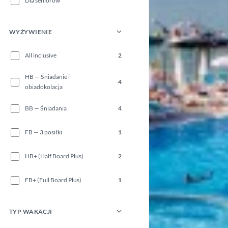
Dla seniorów
WYŻYWIENIE
All inclusive
2
HB — Śniadanie i
4
obiadokolacja
BB — Śniadania
4
FB — 3 posiłki
1
HB+ (Half Board Plus)
2
FB+ (Full Board Plus)
1
TYP WAKACJI