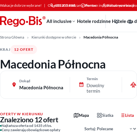
Przejdź do treści
Wakacje dobrze wybrane!
|
Od +30 lat doradzamy klientom indywidualnym i bizne
601 355 888
Pomoc
Status rezerwacji
All inclusive
Hotele rodzinne
Hotele dla 
Strona Główna
Kierunki dostępne w ofercie
Macedonia Północna
KRAJ
12 OFERT
Macedonia Północna
Termin
Dokąd
Dowolny
Macedonia Północna
termin
OFERTY W KIERUNKU
Mapa
Siatka
Lista
Znaleziono 12 ofert
Sortowanie wyników
Najtańsza oferta od 1435 zł/os.
Ceny zawierają obowiązkowe opłaty