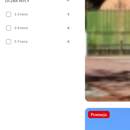
LICZBA NOCY
1-2 noce
5
3-4 noce
6
5-7 nocy
6
Promocja