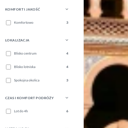
KOMFORT I JAKOŚĆ
Komfortowo
3
LOKALIZACJA
Blisko centrum
4
Blisko lotniska
4
Spokojna okolica
3
CZAS I KOMFORT PODRÓŻY
Lot do 4h
6