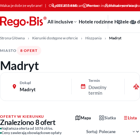
Przejdź do treści
Wakacje dobrze wybrane!
|
Od +30 lat doradzamy klientom indywidualnym i bizne
601 355 888
Pomoc
Status rezerwacji
All inclusive
Hotele rodzinne
Hotele dla 
Strona Główna
Kierunki dostępne w ofercie
Hiszpania
Madryt
MIASTO
8 OFERT
Madryt
Termin
Dokąd
Dowolny
Madryt
termin
OFERTY W KIERUNKU
Mapa
Siatka
Lista
Znaleziono 8 ofert
Sortowanie wyników
Najtańsza oferta od 1076 zł/os.
Ceny zawierają obowiązkowe opłaty