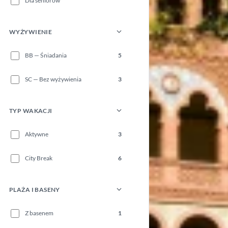
Dla seniorów
WYŻYWIENIE
BB — Śniadania
5
SC — Bez wyżywienia
3
TYP WAKACJI
Aktywne
3
City Break
6
PLAŻA I BASENY
Z basenem
1