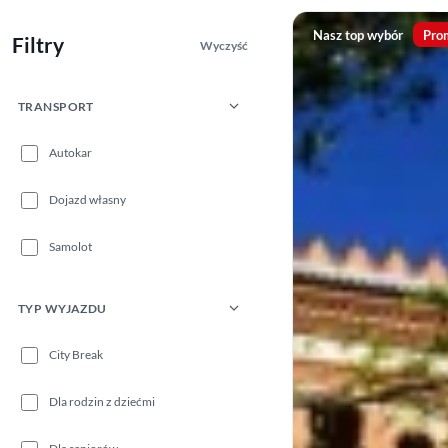
Nasz top wybór
Pro
Filtry
Wyczyść
TRANSPORT
Autokar
Dojazd własny
Samolot
TYP WYJAZDU
City Break
Dla rodzin z dziećmi