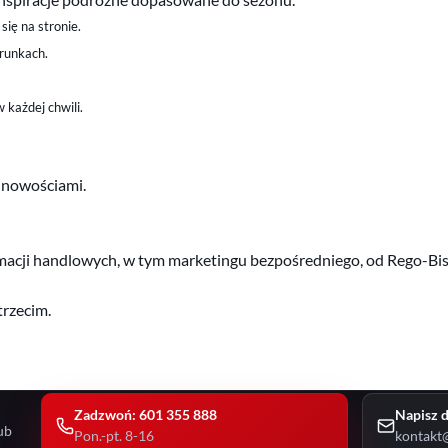
się na stronie.
erunkach.
 każdej chwili.
i nowościami.
ji handlowych, w tym marketingu bezpośredniego, od Rego-Bis Sp.
trzecim.
Zadzwoń: 601 355 888
Napisz d
ub
Pon.-pt. 8-16
kontakt@