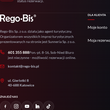
status rezerwacji.
DLA KLIENTA
Moje konto
Rego-Bis Sp. z o.o. działa jako agent turystyczny.
Organizatorem wszystkich imprez turystycznych
Moja rezerwa
prezentowanych na stronie jest Sunneria Sp. z o.o.
601 355 888
Pon.-pt. 8-16, Sob-Nied Biuro
jest nieczynne - możliwość rezerwacji online.
kontakt@rego-bis.pl
ul. Gierlotki 8
40-688 Katowice
ZNAJDŹ NAS