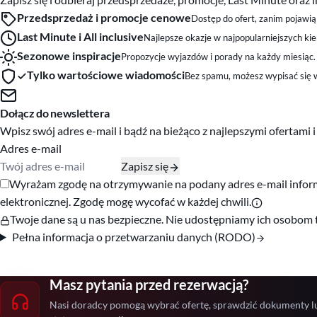
Przedsprzedaż i promocje cenowe
Dostęp do ofert, zanim pojawią 
Last Minute i All inclusive
Najlepsze okazje w najpopularniejszych ki
Sezonowe inspiracje
Propozycje wyjazdów i porady na każdy miesiąc.
Tylko wartościowe wiadomości
Bez spamu, możesz wypisać się w
Dołącz do newslettera
Wpisz swój adres e-mail i bądź na bieżąco z najlepszymi ofertami 
Adres e-mail
Zapisz się
Zgody marketingowe
Wyrażam zgodę na otrzymywanie na podany adres e-mail informac
elektronicznej. Zgodę mogę wycofać w każdej chwili.
Twoje dane są u nas bezpieczne. Nie udostępniamy ich osobom 
Pełna informacja o przetwarzaniu danych (RODO)
Masz pytania przed rezerwacją?
Nasi doradcy pomogą wybrać ofertę, sprawdzić dokumenty l