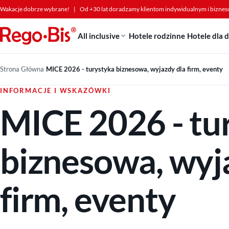
Przejdź do treści
Wakacje dobrze wybrane!
|
Od +30 lat doradzamy klientom indywidualnym i bizne
All inclusive
Hotele rodzinne
Hotele dla 
Strona Główna
›
MICE 2026 - turystyka biznesowa, wyjazdy dla firm, eventy
INFORMACJE I WSKAZÓWKI
MICE 2026 - tu
biznesowa, wyj
firm, eventy