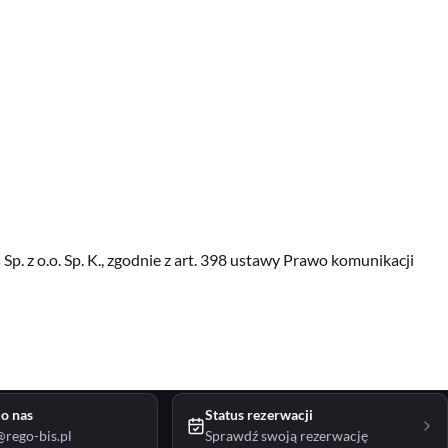
 z o.o. Sp. K., zgodnie z art. 398 ustawy Prawo komunikacji
o nas
Status rezerwacji
rego-bis.pl
Sprawdź swoją rezerwację