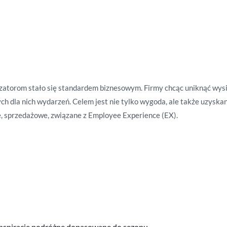
zatorom stało się standardem biznesowym. Firmy chcąc uniknąć wys
ych
dla nich wydarzeń. Celem jest nie tylko wygoda, ale także uzyskan
, sprzedażowe, związane z Employee Experience (EX).
z inspiracje podróżne dopasowane do sezonu.