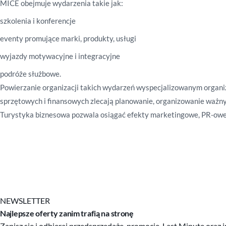
MICE obejmuje wydarzenia takie jak:
szkolenia i konferencje
eventy promujące marki, produkty, usługi
wyjazdy motywacyjne i integracyjne
podróże służbowe.
Powierzanie organizacji takich wydarzeń wyspecjalizowanym organi
sprzętowych i finansowych zlecają planowanie, organizowanie
ważn
Turystyka biznesowa pozwala osiągać efekty marketingowe, PR-owe
NEWSLETTER
Najlepsze oferty zanim trafią na stronę
Zapisz się i odbieraj przedsprzedaże, promocje, Last Minute ora