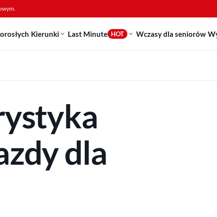
sowym.
dorosłych
Kierunki
Last Minute
Wczasy dla seniorów
Wy
HOT
rystyka
azdy dla