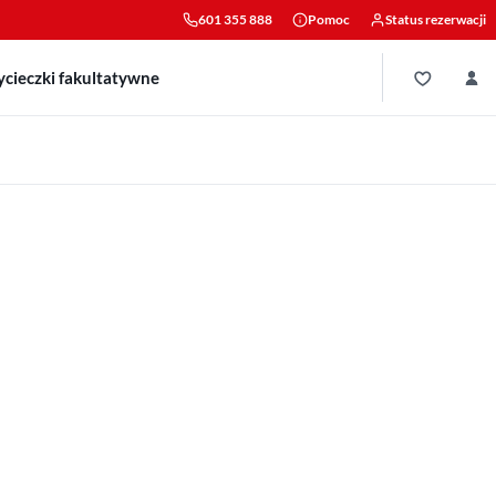
601 355 888
Pomoc
Status rezerwacji
cieczki fakultatywne