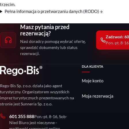
trzecim.
Pełna informacja o przetwarzaniu danych (RODO)
Masz pytania przed
rezerwacją?
Zadzwoń: 60
Nasi doradcy pomogą wybrać ofertę,
Pon.-pt. 8-16
sprawdzić dokumenty lub status
rezerwacji.
DLA KLIENTA
Moje konto
Rego-Bis Sp. z o.o. działa jako agent
turystyczny. Organizatorem wszystkich
Moja rezerwacja
imprez turystycznych prezentowanych na
stronie jest Sunneria Sp. z o.o.
601 355 888
Pon.-pt. 8-16, Sob-
Nied Biuro jest nieczynne -
możliwość rezerwacji online.