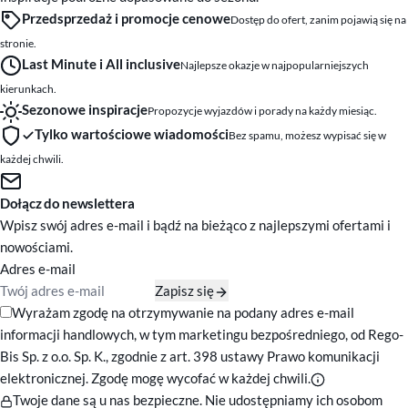
Przedsprzedaż i promocje cenowe
Dostęp do ofert, zanim pojawią się na
stronie.
Last Minute i All inclusive
Najlepsze okazje w najpopularniejszych
kierunkach.
Sezonowe inspiracje
Propozycje wyjazdów i porady na każdy miesiąc.
Tylko wartościowe wiadomości
Bez spamu, możesz wypisać się w
każdej chwili.
Dołącz do newslettera
Wpisz swój adres e-mail i bądź na bieżąco z najlepszymi ofertami i
nowościami.
Adres e-mail
Zapisz się
Zgody marketingowe
Wyrażam zgodę na otrzymywanie na podany adres e-mail
informacji handlowych, w tym marketingu bezpośredniego, od Rego-
Bis Sp. z o.o. Sp. K., zgodnie z art. 398 ustawy Prawo komunikacji
elektronicznej. Zgodę mogę wycofać w każdej chwili.
Twoje dane są u nas bezpieczne. Nie udostępniamy ich osobom