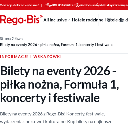
Przejdź do treści
Wakacje dobrze wybrane!
|
Od +30 lat doradzamy klientom indywidualnym i bizne
601 355 888
Pomoc
Status rezerwacji
All inclusive
Hotele rodzinne
Hotele dla 
Strona Główna
›
Bilety na eventy 2026 - piłka nożna, Formuła 1, koncerty i festiwale
INFORMACJE I WSKAZÓWKI
Bilety na eventy 2026 -
piłka nożna, Formuła 1,
koncerty i festiwale
Bilety na eventy 2026 z Rego-Bis! Koncerty, festiwale,
wydarzenia sportowe i kulturalne. Kup bilety na najlepsze