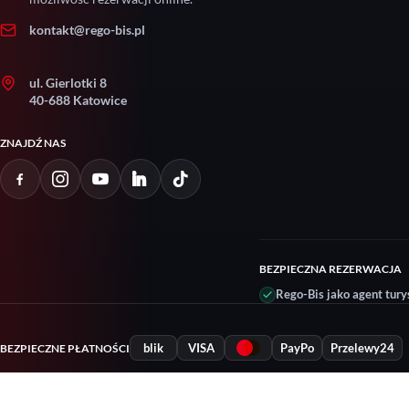
kontakt@rego-bis.pl
ul. Gierlotki 8
40-688 Katowice
ZNAJDŹ NAS
BEZPIECZNA REZERWACJA
Rego-Bis jako agent tury
blik
VISA
PayPo
Przelewy24
BEZPIECZNE PŁATNOŚCI