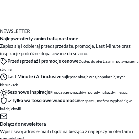
NEWSLETTER
Najlepsze oferty zanim trafią na stronę
Zapisz się i odbieraj przedsprzedaże, promocje, Last Minute oraz
inspiracje podróżne dopasowane do sezonu.
Przedsprzedaż i promocje cenowe
Dostęp do ofert, zanim pojawią się na
stronie.
Last Minute i All inclusive
Najlepsze okazje w najpopularniejszych
kierunkach.
Sezonowe inspiracje
Propozycje wyjazdów i porady na każdy miesiąc.
Tylko wartościowe wiadomości
Bez spamu, możesz wypisać się w
każdej chwili.
Dołącz do newslettera
Wpisz swój adres e-mail i bądź na bieżąco z najlepszymi ofertami i
nowościami.