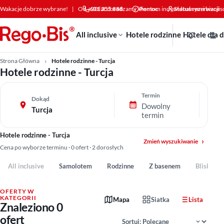
Przejdź do treści
Wakacje dobrze wybrane!
|
Od +30 lat doradzamy klientom indywidualnym i bizne
601 355 888
Pomoc
Status rezerwacji
All inclusive
Hotele rodzinne
Hotele dla 
Strona Główna
Hotele rodzinne - Turcja
Hotele rodzinne - Turcja
Termin
Dokąd
Dowolny
Turcja
termin
Hotele rodzinne - Turcja
Zmień wyszukiwanie
Cena po wyborze terminu · 0 ofert · 2 dorosłych
All inclusive
Samolotem
Rodzinne
Z basenem
Blisko pl
OFERTY W
KATEGORII
Mapa
Siatka
Lista
Znaleziono 0
Sortowanie wyników
ofert