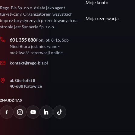
Moje konto
Rego-Bis Sp. z o.o. działa jako agent
turystyczny. Organizatorem wszystkich
Moja rezerwacja
imprez turystycznych prezentowanych na
stronie jest Sunneria Sp. z o.o.
601 355 888
Pon.-pt. 8-16, Sob-
Nied Biuro jest nieczynne -
możliwość rezerwacji online.
kontakt@rego-bis.pl
ul. Gierlotki 8
40-688 Katowice
ZNAJDŹ NAS