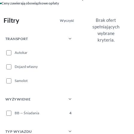
Ceny zawierają obowiązkowe opłaty
Filtry
Brak ofert
Wyczyść
spełniających
wybrane
TRANSPORT
kryteria.
Autokar
Dojazd własny
Samolot
WYŻYWIENIE
BB — Śniadania
4
TYP WYJAZDU