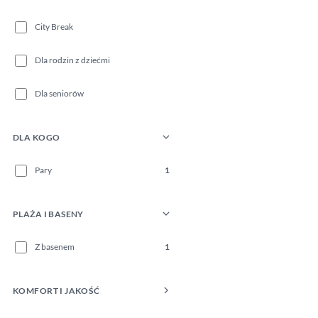
City Break
Dla rodzin z dziećmi
Dla seniorów
DLA KOGO
Pary
1
PLAŻA I BASENY
Z basenem
1
KOMFORT I JAKOŚĆ