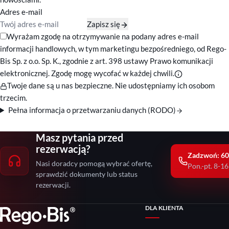
Adres e-mail
Zapisz się
Zgody marketingowe
Wyrażam zgodę na otrzymywanie na podany adres e-mail
informacji handlowych, w tym marketingu bezpośredniego, od Rego-
Bis Sp. z o.o. Sp. K., zgodnie z art. 398 ustawy Prawo komunikacji
elektronicznej. Zgodę mogę wycofać w każdej chwili.
Twoje dane są u nas bezpieczne. Nie udostępniamy ich osobom
trzecim.
Pełna informacja o przetwarzaniu danych (RODO)
Masz pytania przed
rezerwacją?
Zadzwoń: 60
Nasi doradcy pomogą wybrać ofertę,
Pon.-pt. 8-16
sprawdzić dokumenty lub status
rezerwacji.
DLA KLIENTA