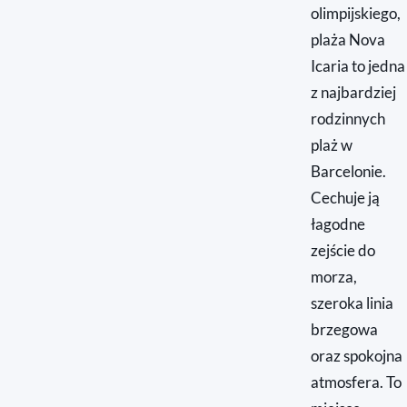
olimpijskiego,
plaża Nova
Icaria to jedna
z najbardziej
rodzinnych
plaż w
Barcelonie.
Cechuje ją
łagodne
zejście do
morza,
szeroka linia
brzegowa
oraz spokojna
atmosfera. To