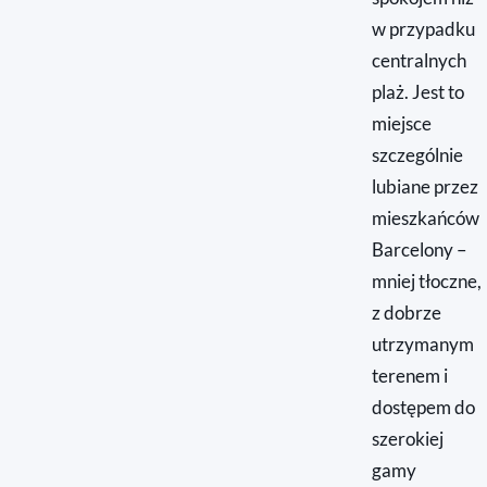
w przypadku
centralnych
plaż. Jest to
miejsce
szczególnie
lubiane przez
mieszkańców
Barcelony –
mniej tłoczne,
z dobrze
utrzymanym
terenem i
dostępem do
szerokiej
gamy