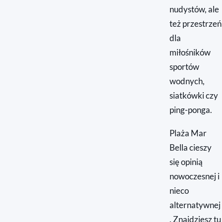
nudystów, ale
też przestrzeń
dla
miłośników
sportów
wodnych,
siatkówki czy
ping-ponga.
Plaża Mar
Bella cieszy
się opinią
nowoczesnej i
nieco
alternatywnej
. Znajdziesz tu