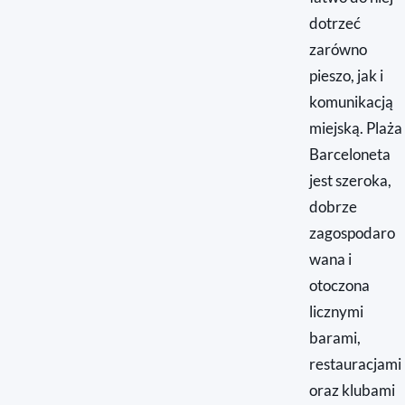
dotrzeć
zarówno
pieszo, jak i
komunikacją
miejską. Plaża
Barceloneta
jest szeroka,
dobrze
zagospodaro
wana i
otoczona
licznymi
barami,
restauracjami
oraz klubami