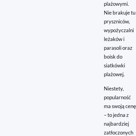
plażowymi.
Nie brakuje tu
pryszniców,
wypożyczalni
leżaków i
parasoli oraz
boisk do
siatkówki
plażowej.
Niestety,
popularność
ma swoją cenę
– to jedna z
najbardziej
zatłoczonych