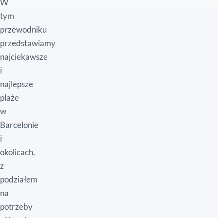
W
tym
przewodniku
przedstawiamy
najciekawsze
i
najlepsze
plaże
w
Barcelonie
i
okolicach,
z
podziałem
na
potrzeby