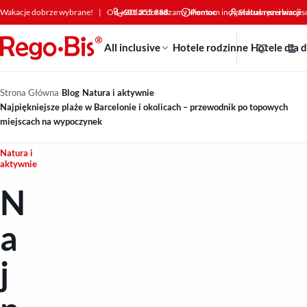
Przejdź do treści
Wakacje dobrze wybrane!
|
Od +30 lat doradzamy klientom indywidualnym i bizne
601 355 888
Pomoc
Status rezerwacji
All inclusive
Hotele rodzinne
Hotele dla 
Strona Główna
›
Blog
›
Natura i aktywnie
›
Najpiękniejsze plaże w Barcelonie i okolicach – przewodnik po topowych
miejscach na wypoczynek
Natura i
aktywnie
N
a
j