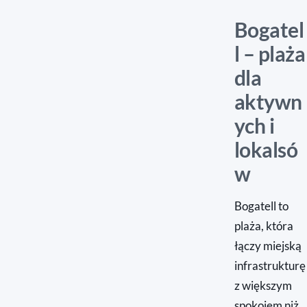
Bogatel
l – plaża
dla
aktywn
ych i
lokalsó
w
Bogatell to
plaża, która
łączy miejską
infrastrukturę
z większym
spokojem niż