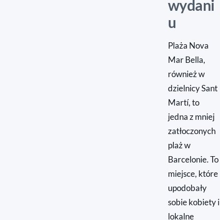
wydani
u
Plaża Nova
Mar Bella,
również w
dzielnicy Sant
Martí, to
jedna z mniej
zatłoczonych
plaż w
Barcelonie. To
miejsce, które
upodobały
sobie kobiety i
lokalne