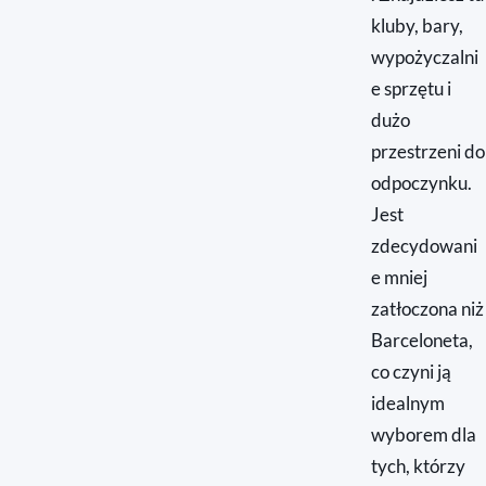
kluby, bary,
wypożyczalni
e sprzętu i
dużo
przestrzeni do
odpoczynku.
Jest
zdecydowani
e mniej
zatłoczona niż
Barceloneta,
co czyni ją
idealnym
wyborem dla
tych, którzy