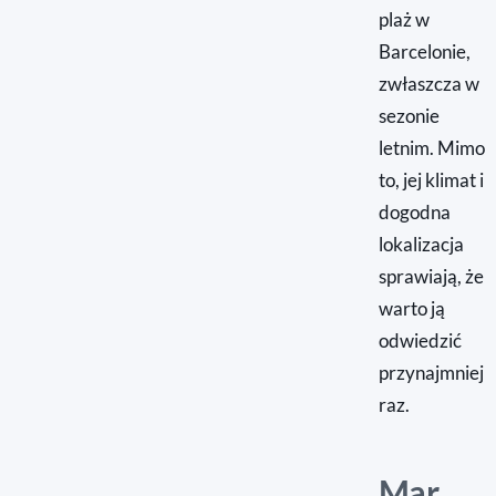
plaż w
Barcelonie,
zwłaszcza w
sezonie
letnim. Mimo
to, jej klimat i
dogodna
lokalizacja
sprawiają, że
warto ją
odwiedzić
przynajmniej
raz.
Mar