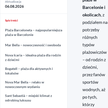
Aktualizacja
06.08.2026
Barcelonie i
okolicach
, z
Spis treści
podziałem na
potrzeby
Plaża Barceloneta – najpopularniejsza
plaża w Barcelonie
różnych
typów
Mar Bella – nowoczesność i swoboda
plażowiczów
Nova Icaria – idealna plaża dla rodzin
– od rodzin z
z dziećmi
dziećmi,
Bogatell – plaża dla aktywnych i
lokalsów
przez fanów
sportów
Nova Mar Bella – relaks w
nowoczesnym wydaniu
wodnych, aż
Sant Sebastià – miejski klimat z
po tych,
odrobiną luksusu
którzy