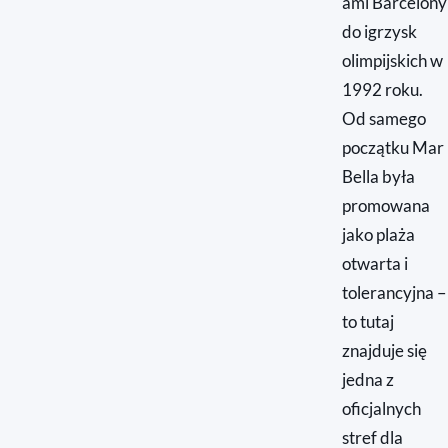
ami Barcelony
do igrzysk
olimpijskich w
1992 roku.
Od samego
początku Mar
Bella była
promowana
jako plaża
otwarta i
tolerancyjna –
to tutaj
znajduje się
jedna z
oficjalnych
stref dla