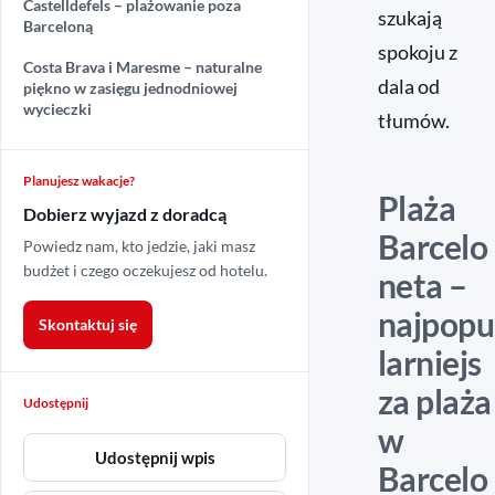
Castelldefels – plażowanie poza
szukają
Barceloną
spokoju z
Costa Brava i Maresme – naturalne
dala od
piękno w zasięgu jednodniowej
wycieczki
tłumów.
Planujesz wakacje?
Plaża
Dobierz wyjazd z doradcą
Barcelo
Powiedz nam, kto jedzie, jaki masz
budżet i czego oczekujesz od hotelu.
neta –
najpopu
Skontaktuj się
larniejs
za plaża
Udostępnij
w
Udostępnij wpis
Barcelo