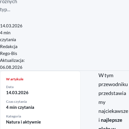
różnych
typ...
14.03.2026
4 min
czytania
Redakcja
Rego-Bis
Aktualizacja:
06.08.2026
W tym
W artykule
przewodniku
Data
14.03.2026
przedstawia
my
Czas czytania
4 min czytania
najciekawsze
Kategoria
i
najlepsze
Natura i aktywnie
plaże w