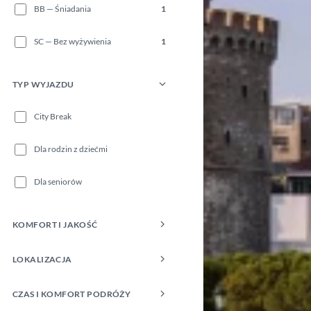
BB — Śniadania
1
SC — Bez wyżywienia
1
TYP WYJAZDU
City Break
Dla rodzin z dziećmi
Dla seniorów
KOMFORT I JAKOŚĆ
LOKALIZACJA
CZAS I KOMFORT PODRÓŻY