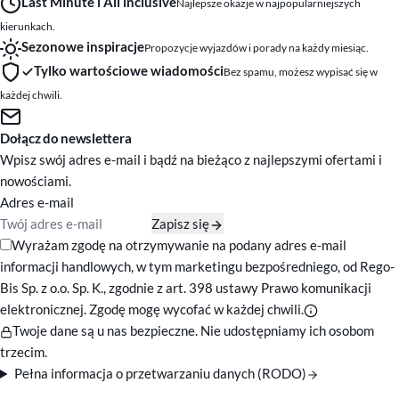
Last Minute i All inclusive
Najlepsze okazje w najpopularniejszych
kierunkach.
Sezonowe inspiracje
Propozycje wyjazdów i porady na każdy miesiąc.
Tylko wartościowe wiadomości
Bez spamu, możesz wypisać się w
każdej chwili.
Dołącz do newslettera
Wpisz swój adres e-mail i bądź na bieżąco z najlepszymi ofertami i
nowościami.
Adres e-mail
Zapisz się
Zgody marketingowe
Wyrażam zgodę na otrzymywanie na podany adres e-mail
informacji handlowych, w tym marketingu bezpośredniego, od Rego-
Bis Sp. z o.o. Sp. K., zgodnie z art. 398 ustawy Prawo komunikacji
elektronicznej. Zgodę mogę wycofać w każdej chwili.
Twoje dane są u nas bezpieczne. Nie udostępniamy ich osobom
trzecim.
Pełna informacja o przetwarzaniu danych (RODO)