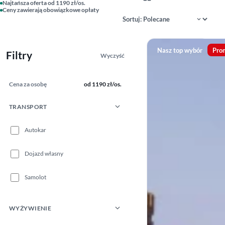
Najtańsza oferta od 1190 zł/os.
Ceny zawierają obowiązkowe opłaty
Sortowanie wyników
Nasz top wybór
Pro
Filtry
Wyczyść
Cena za osobę
od 1190 zł/os.
TRANSPORT
Autokar
Dojazd własny
Samolot
WYŻYWIENIE