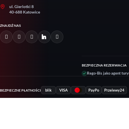
ul. Gierlotki 8
40-688 Katowice
ZNAJDŹ NAS
BEZPIECZNA REZERWACJA
Rego-Bis jako agent tury
blik
VISA
PayPo
Przelewy24
BEZPIECZNE PŁATNOŚCI