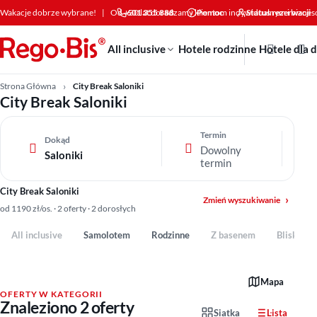
Przejdź do treści
Wakacje dobrze wybrane!
|
Od +30 lat doradzamy klientom indywidualnym i bizne
601 355 888
Pomoc
Status rezerwacji
All inclusive
Hotele rodzinne
Hotele dla 
Strona Główna
City Break Saloniki
City Break Saloniki
Termin
Dokąd
Dowolny
Saloniki
termin
City Break Saloniki
Zmień wyszukiwanie
od 1190 zł/os. · 2 oferty · 2 dorosłych
All inclusive
Samolotem
Rodzinne
Z basenem
Blisko pl
Mapa
OFERTY W KATEGORII
Znaleziono 2 oferty
Siatka
Lista