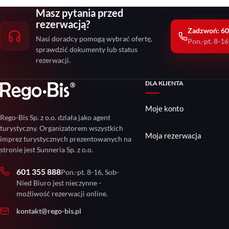
Masz pytania przed
rezerwacją?
Zadzwoń: 60
Nasi doradcy pomogą wybrać ofertę,
Pon.-pt. 8-16
sprawdzić dokumenty lub status
rezerwacji.
DLA KLIENTA
Moje konto
Rego-Bis Sp. z o.o. działa jako agent
turystyczny. Organizatorem wszystkich
Moja rezerwacja
imprez turystycznych prezentowanych na
stronie jest Sunneria Sp. z o.o.
601 355 888
Pon.-pt. 8-16, Sob-
Nied Biuro jest nieczynne -
możliwość rezerwacji online.
kontakt@rego-bis.pl