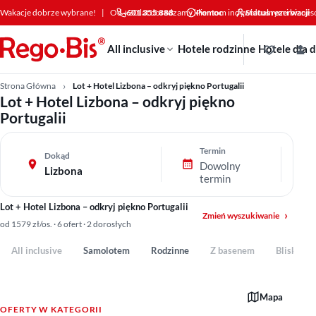
Przejdź do treści
Wakacje dobrze wybrane!
|
Od +30 lat doradzamy klientom indywidualnym i bizne
601 355 888
Pomoc
Status rezerwacji
All inclusive
Hotele rodzinne
Hotele dla 
Strona Główna
Lot + Hotel Lizbona – odkryj piękno Portugalii
Lot + Hotel Lizbona – odkryj piękno
Portugalii
Termin
Dokąd
Dowolny
Lizbona
termin
Lot + Hotel Lizbona – odkryj piękno Portugalii
Zmień wyszukiwanie
od 1579 zł/os. · 6 ofert · 2 dorosłych
All inclusive
Samolotem
Rodzinne
Z basenem
Blisko pl
Mapa
OFERTY W KATEGORII