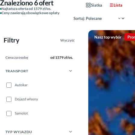
Znaleziono 6 ofert
Siatka
Lista
Najtańsza oferta od 1579 zł/os.
Ceny zawierają obowiązkowe opłaty
Sortowanie wyników
Nasz top wybór
Pro
Filtry
Wyczyść
Cena za osobę
od 1579 zł/os.
TRANSPORT
Autokar
Dojazd własny
Samolot
TYP WYJAZDU