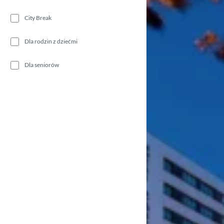
City Break
Dla rodzin z dziećmi
Dla seniorów