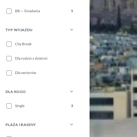
BB — Śniadania
5
TYP WYJAZDU
City Break
Dla rodzin z dziećmi
Dla seniorów
DLA KOGO
Single
3
PLAŻA I BASENY