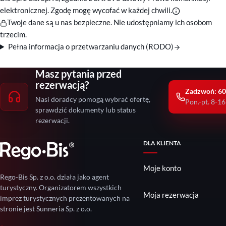
elektronicznej. Zgodę mogę wycofać w każdej chwili.
Twoje dane są u nas bezpieczne. Nie udostępniamy ich osobom
trzecim.
Pełna informacja o przetwarzaniu danych (RODO)
Masz pytania przed
rezerwacją?
Zadzwoń: 60
Nasi doradcy pomogą wybrać ofertę,
Pon.-pt. 8-16
sprawdzić dokumenty lub status
rezerwacji.
DLA KLIENTA
Moje konto
Rego-Bis Sp. z o.o. działa jako agent
turystyczny. Organizatorem wszystkich
Moja rezerwacja
imprez turystycznych prezentowanych na
stronie jest Sunneria Sp. z o.o.