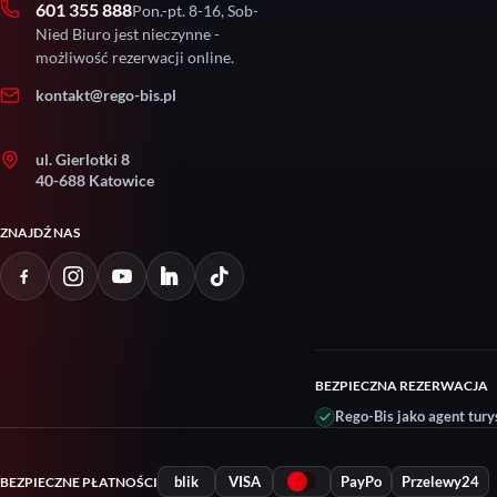
601 355 888
Pon.-pt. 8-16, Sob-
Nied Biuro jest nieczynne -
możliwość rezerwacji online.
kontakt@rego-bis.pl
ul. Gierlotki 8
40-688 Katowice
ZNAJDŹ NAS
BEZPIECZNA REZERWACJA
Rego-Bis jako agent tury
blik
VISA
PayPo
Przelewy24
BEZPIECZNE PŁATNOŚCI