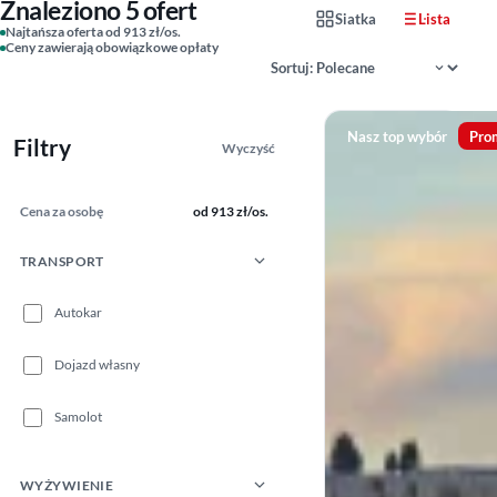
Znaleziono 5 ofert
Siatka
Lista
Najtańsza oferta od 913 zł/os.
Ceny zawierają obowiązkowe opłaty
Sortowanie wyników
Nasz top wybór
Pro
Filtry
Wyczyść
Cena za osobę
od 913 zł/os.
TRANSPORT
Autokar
Dojazd własny
Samolot
WYŻYWIENIE