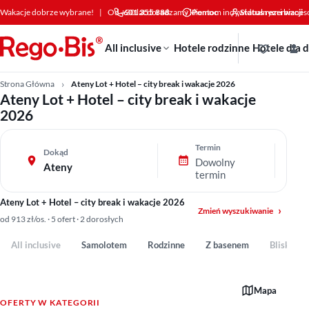
Przejdź do treści
Wakacje dobrze wybrane!
|
Od +30 lat doradzamy klientom indywidualnym i bizne
601 355 888
Pomoc
Status rezerwacji
All inclusive
Hotele rodzinne
Hotele dla 
Strona Główna
Ateny Lot + Hotel – city break i wakacje 2026
Ateny Lot + Hotel – city break i wakacje
2026
Termin
Dokąd
Dowolny
Ateny
termin
Ateny Lot + Hotel – city break i wakacje 2026
Zmień wyszukiwanie
od 913 zł/os. · 5 ofert · 2 dorosłych
All inclusive
Samolotem
Rodzinne
Z basenem
Blisko pl
Mapa
OFERTY W KATEGORII