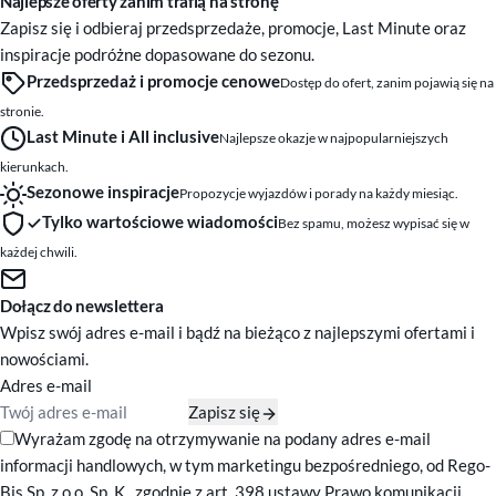
Najlepsze oferty zanim trafią na stronę
Zapisz się i odbieraj przedsprzedaże, promocje, Last Minute oraz
inspiracje podróżne dopasowane do sezonu.
Przedsprzedaż i promocje cenowe
Dostęp do ofert, zanim pojawią się na
stronie.
Last Minute i All inclusive
Najlepsze okazje w najpopularniejszych
kierunkach.
Sezonowe inspiracje
Propozycje wyjazdów i porady na każdy miesiąc.
Tylko wartościowe wiadomości
Bez spamu, możesz wypisać się w
każdej chwili.
Dołącz do newslettera
Wpisz swój adres e-mail i bądź na bieżąco z najlepszymi ofertami i
nowościami.
Adres e-mail
Zapisz się
Zgody marketingowe
Wyrażam zgodę na otrzymywanie na podany adres e-mail
informacji handlowych, w tym marketingu bezpośredniego, od Rego-
Bis Sp. z o.o. Sp. K., zgodnie z art. 398 ustawy Prawo komunikacji