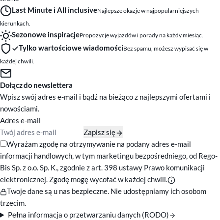
Last Minute i All inclusive
Najlepsze okazje w najpopularniejszych
kierunkach.
Sezonowe inspiracje
Propozycje wyjazdów i porady na każdy miesiąc.
Tylko wartościowe wiadomości
Bez spamu, możesz wypisać się w
każdej chwili.
Dołącz do newslettera
Wpisz swój adres e-mail i bądź na bieżąco z najlepszymi ofertami i
nowościami.
Adres e-mail
Zapisz się
Zgody marketingowe
Wyrażam zgodę na otrzymywanie na podany adres e-mail
informacji handlowych, w tym marketingu bezpośredniego, od Rego-
Bis Sp. z o.o. Sp. K., zgodnie z art. 398 ustawy Prawo komunikacji
elektronicznej. Zgodę mogę wycofać w każdej chwili.
Twoje dane są u nas bezpieczne. Nie udostępniamy ich osobom
trzecim.
Pełna informacja o przetwarzaniu danych (RODO)