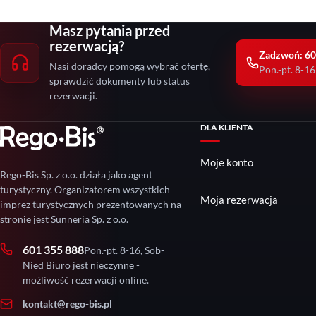
Masz pytania przed
rezerwacją?
Zadzwoń: 60
Nasi doradcy pomogą wybrać ofertę,
Pon.-pt. 8-16
sprawdzić dokumenty lub status
rezerwacji.
DLA KLIENTA
Moje konto
Rego-Bis Sp. z o.o. działa jako agent
turystyczny. Organizatorem wszystkich
Moja rezerwacja
imprez turystycznych prezentowanych na
stronie jest Sunneria Sp. z o.o.
601 355 888
Pon.-pt. 8-16, Sob-
Nied Biuro jest nieczynne -
możliwość rezerwacji online.
kontakt@rego-bis.pl