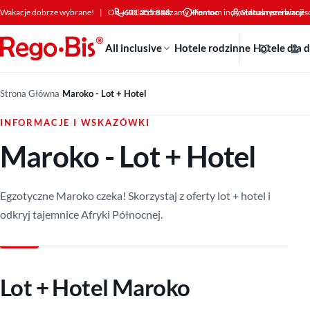
Przejdź do treści
Wakacje dobrze wybrane!
|
Od +30 lat doradzamy klientom indywidualnym i bizne
601 355 888
Pomoc
Status rezerwacji
All inclusive
Hotele rodzinne
Hotele dla 
Strona Główna
›
Maroko - Lot + Hotel
INFORMACJE I WSKAZÓWKI
Maroko - Lot + Hotel
Egzotyczne Maroko czeka! Skorzystaj z oferty lot + hotel i
odkryj tajemnice Afryki Północnej.
Lot + Hotel Maroko