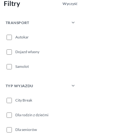
Filtry
Wyczyść
TRANSPORT
Autokar
Dojazd własny
Samolot
TYP WYJAZDU
City Break
Dla rodzin z dziećmi
Dla seniorów