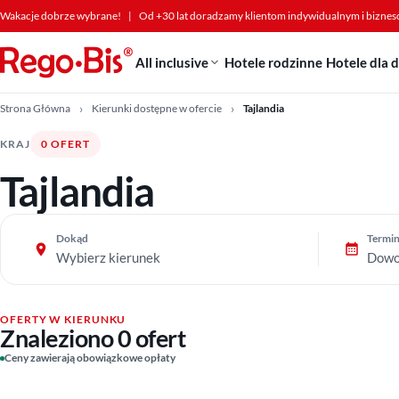
Przejdź do treści
Wakacje dobrze wybrane!
|
Od +30 lat doradzamy klientom indywidualnym i bizne
All inclusive
Hotele rodzinne
Hotele dla 
Strona Główna
Kierunki dostępne w ofercie
Tajlandia
KRAJ
0 OFERT
Tajlandia
Dokąd
Termi
Wybierz kierunek
Dowo
OFERTY W KIERUNKU
Znaleziono 0 ofert
Ceny zawierają obowiązkowe opłaty