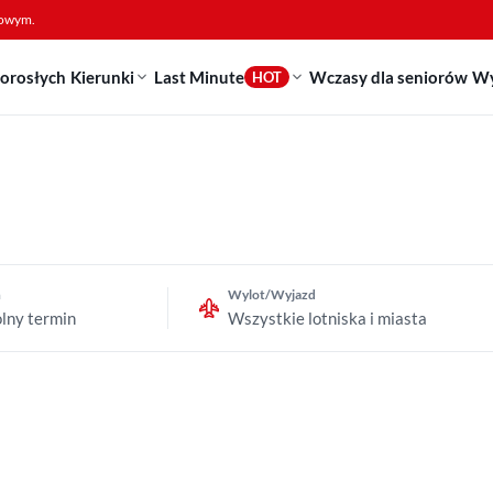
sowym.
dorosłych
Kierunki
Last Minute
Wczasy dla seniorów
Wy
HOT
n
Wylot/Wyjazd
lny termin
Wszystkie lotniska i miasta