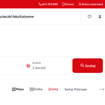
601 355 888
Pomoc
Status rezerwacji
cieczki fakultatywne
Goście
Szukaj
2 dorośli
Sortowanie wyników
Mapa
Siatka
Lista