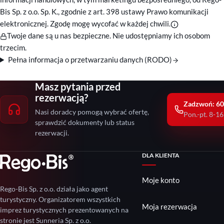
Bis Sp. z o.o. Sp. K., zgodnie z art. 398 ustawy Prawo komunikacji
elektronicznej. Zgodę mogę wycofać w każdej chwili.
Twoje dane są u nas bezpieczne. Nie udostępniamy ich osobom
trzecim.
Pełna informacja o przetwarzaniu danych (RODO)
Masz pytania przed
rezerwacją?
Zadzwoń: 60
Nasi doradcy pomogą wybrać ofertę,
Pon.-pt. 8-16
sprawdzić dokumenty lub status
rezerwacji.
DLA KLIENTA
Moje konto
Rego-Bis Sp. z o.o. działa jako agent
turystyczny. Organizatorem wszystkich
Moja rezerwacja
imprez turystycznych prezentowanych na
stronie jest Sunneria Sp. z o.o.