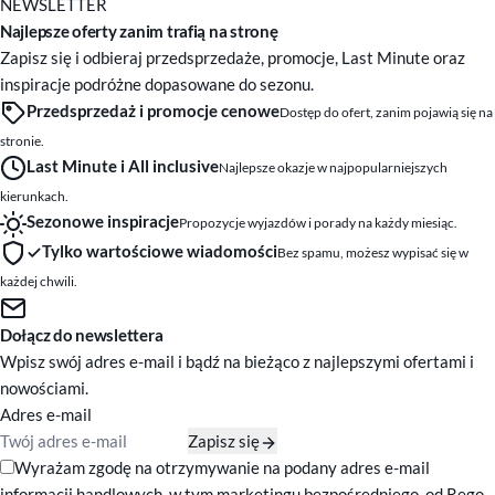
NEWSLETTER
Najlepsze oferty zanim trafią na stronę
Zapisz się i odbieraj przedsprzedaże, promocje, Last Minute oraz
inspiracje podróżne dopasowane do sezonu.
Przedsprzedaż i promocje cenowe
Dostęp do ofert, zanim pojawią się na
stronie.
Last Minute i All inclusive
Najlepsze okazje w najpopularniejszych
kierunkach.
Sezonowe inspiracje
Propozycje wyjazdów i porady na każdy miesiąc.
Tylko wartościowe wiadomości
Bez spamu, możesz wypisać się w
każdej chwili.
Dołącz do newslettera
Wpisz swój adres e-mail i bądź na bieżąco z najlepszymi ofertami i
nowościami.
Adres e-mail
Zapisz się
Zgody marketingowe
Wyrażam zgodę na otrzymywanie na podany adres e-mail
informacji handlowych, w tym marketingu bezpośredniego, od Rego-