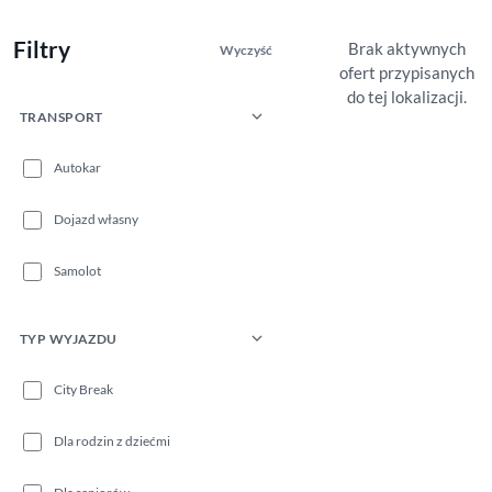
Filtry
Brak aktywnych
Wyczyść
ofert przypisanych
do tej lokalizacji.
TRANSPORT
Autokar
Dojazd własny
Samolot
TYP WYJAZDU
City Break
Dla rodzin z dziećmi