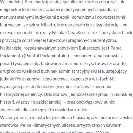
Wschodniej. Przechadzając się jego ulicami, można zobaczyć, jak
eleganckie kamienice z czasów międzywojennych sąsiadują z
monumentalnymi budynkami z epoki komunizmu i nowoczesnymi
biurowcami ze szkła. Miasto, które przeszło burzliwą historię – od
okresu monarchii po czasy Nicolae Ceaușescu – dziś odzyskuje blask
i przyciąga coraz więcej turystów spragnionych autentyzmu.
Najbardziej rozpoznawalnym zabytkiem Bukaresztu jest Pałac
Parlamentu (Palatul Parlamentului) – monumentalna budowla z
ponad tysiącem sal, zbudowana z marmuru, kryształów i złota. To
drugi co do wielkości budynek administracyjny świata, ustępujący
jedynie Pentagonowi. Jego budowa, rozpoczęta w latach 80.,
wymagała przesiedlenia tysięcy mieszkańców i zburzenia
historycznej dzielnicy. Dziś stanowi jednocześnie symbol rumuńskiej
historii, władzy i ludzkiej ambicji – oraz obowiązkowy punkt
zwiedzania dla każdego, kto odwiedza stolicę.
W samym sercu miasta leży dzielnica Lipscani, czyli bukaresztańska
starówka. Pełna klimatycznych uliczek, artystycznych kawiarni,
winiarni i restauracji, żyje od rana do późnej nocy. Wśród