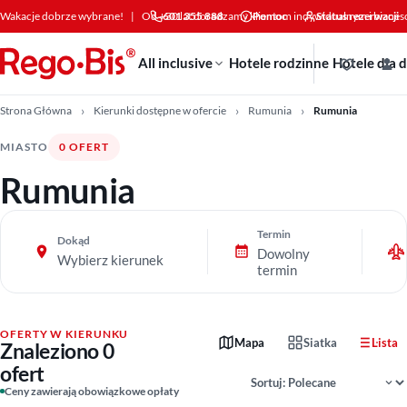
Przejdź do treści
Wakacje dobrze wybrane!
|
Od +30 lat doradzamy klientom indywidualnym i bizne
601 355 888
Pomoc
Status rezerwacji
All inclusive
Hotele rodzinne
Hotele dla 
Strona Główna
Kierunki dostępne w ofercie
Rumunia
Rumunia
MIASTO
0 OFERT
Rumunia
Termin
Dokąd
Dowolny
Wybierz kierunek
termin
OFERTY W KIERUNKU
Mapa
Siatka
Lista
Znaleziono 0
ofert
Sortowanie wyników
Ceny zawierają obowiązkowe opłaty