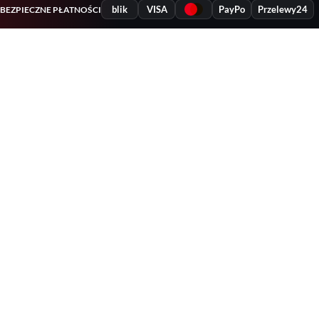
blik
VISA
PayPo
Przelewy24
BEZPIECZNE PŁATNOŚCI