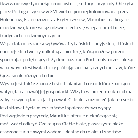
tkwi w niezwykłym połączeniu historii, kultury i przyrody.
Odkryta
przez Portugalczyków w XVI wieku i później kolonizowana przez
Holendrów, Francuzów oraz Brytyjczyków, Mauritius ma bogate
dziedzictwo, które wciąż odzwierciedla się w jej architekturze,
tradycjach i codziennym życiu.
Wspaniała mieszanka wpływów afrykańskich, indyjskich, chińskich i
europejskich tworzy unikalną atmosferę, którą możesz poczuć
spacerując po tętniących życiem bazarach Port Louis, uczestnicząc
w barwnych festiwalach czy próbując aromatycznych potraw, które
łączą smaki różnych kultur.
Wyspa jest także znana z historii plantacji cukru, która znacząco
wpłynęła na rozwój jej gospodarki.
Wizyta w muzeum cukru lub na
zabytkowych plantacjach pozwoli Ci lepiej zrozumieć, jak ten sektor
kształtował życie mieszkańców i społeczeństwo wyspy.
Pod względem przyrody, Mauritius oferuje niekończące się
możliwości odkryć. Czekają na Ciebie białe, piaszczyste plaże
otoczone turkusowymi wodami, idealne do relaksu i sportów