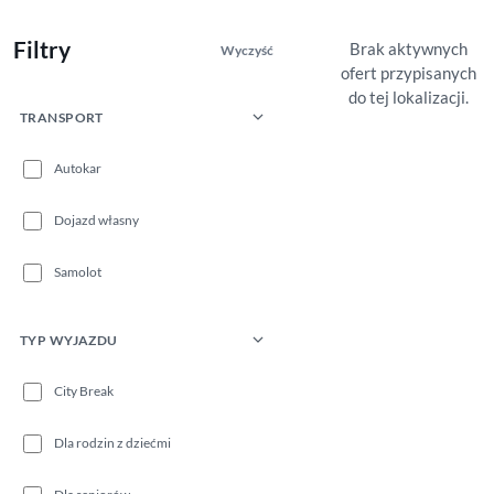
Filtry
Brak aktywnych
Wyczyść
ofert przypisanych
do tej lokalizacji.
TRANSPORT
Autokar
Dojazd własny
Samolot
TYP WYJAZDU
City Break
Dla rodzin z dziećmi