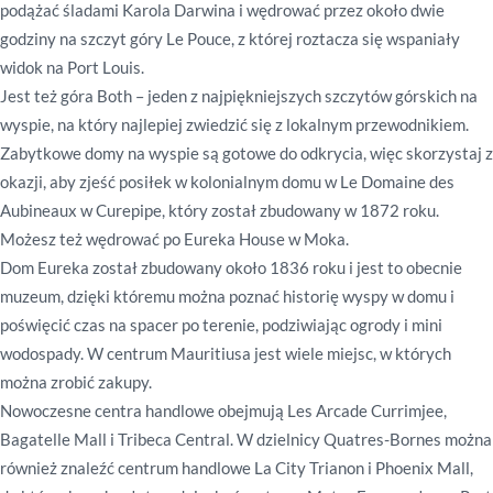
podążać śladami Karola Darwina i wędrować przez około dwie
godziny na szczyt góry Le Pouce, z której roztacza się wspaniały
widok na Port Louis.
Jest też góra Both – jeden z najpiękniejszych szczytów górskich na
wyspie, na który najlepiej zwiedzić się z lokalnym przewodnikiem.
Zabytkowe domy na wyspie są gotowe do odkrycia, więc skorzystaj z
okazji, aby zjeść posiłek w kolonialnym domu w Le Domaine des
Aubineaux w Curepipe, który został zbudowany w 1872 roku.
Możesz też wędrować po Eureka House w Moka.
Dom Eureka został zbudowany około 1836 roku i jest to obecnie
muzeum, dzięki któremu można poznać historię wyspy w domu i
poświęcić czas na spacer po terenie, podziwiając ogrody i mini
wodospady. W centrum Mauritiusa jest wiele miejsc, w których
można zrobić zakupy.
Nowoczesne centra handlowe obejmują Les Arcade Currimjee,
Bagatelle Mall i Tribeca Central. W dzielnicy Quatres-Bornes można
również znaleźć centrum handlowe La City Trianon i Phoenix Mall,