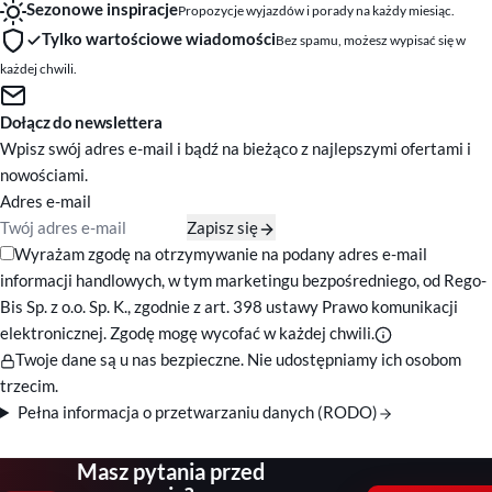
Sezonowe inspiracje
Propozycje wyjazdów i porady na każdy miesiąc.
Tylko wartościowe wiadomości
Bez spamu, możesz wypisać się w
każdej chwili.
Dołącz do newslettera
Wpisz swój adres e-mail i bądź na bieżąco z najlepszymi ofertami i
nowościami.
Adres e-mail
Zapisz się
Zgody marketingowe
Wyrażam zgodę na otrzymywanie na podany adres e-mail
informacji handlowych, w tym marketingu bezpośredniego, od Rego-
Bis Sp. z o.o. Sp. K., zgodnie z art. 398 ustawy Prawo komunikacji
elektronicznej. Zgodę mogę wycofać w każdej chwili.
Twoje dane są u nas bezpieczne. Nie udostępniamy ich osobom
trzecim.
Pełna informacja o przetwarzaniu danych (RODO)
Masz pytania przed