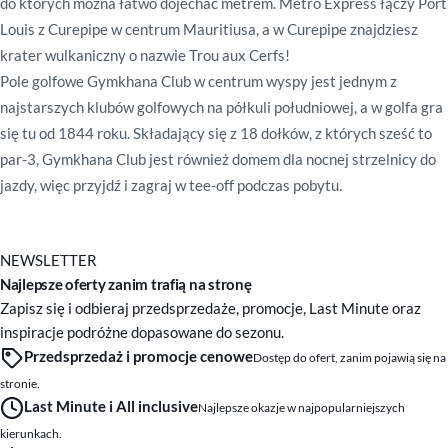
do których można łatwo dojechać metrem. Metro Express łączy Port
Louis z Curepipe w centrum Mauritiusa, a w Curepipe znajdziesz
krater wulkaniczny o nazwie Trou aux Cerfs!
Pole golfowe Gymkhana Club w centrum wyspy jest jednym z
najstarszych klubów golfowych na półkuli południowej, a w golfa gra
się tu od 1844 roku. Składający się z 18 dołków, z których sześć to
par-3, Gymkhana Club jest również domem dla nocnej strzelnicy do
jazdy, więc przyjdź i zagraj w tee-off podczas pobytu.
NEWSLETTER
Najlepsze oferty zanim trafią na stronę
Zapisz się i odbieraj przedsprzedaże, promocje, Last Minute oraz
inspiracje podróżne dopasowane do sezonu.
Przedsprzedaż i promocje cenowe
Dostęp do ofert, zanim pojawią się na
stronie.
Last Minute i All inclusive
Najlepsze okazje w najpopularniejszych
kierunkach.