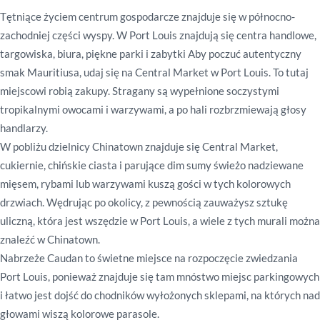
Tętniące życiem centrum gospodarcze znajduje się w północno-
zachodniej części wyspy. W Port Louis znajdują się centra handlowe,
targowiska, biura, piękne parki i zabytki Aby poczuć autentyczny
smak Mauritiusa, udaj się na Central Market w Port Louis. To tutaj
miejscowi robią zakupy. Stragany są wypełnione soczystymi
tropikalnymi owocami i warzywami, a po hali rozbrzmiewają głosy
handlarzy.
W pobliżu dzielnicy Chinatown znajduje się Central Market,
cukiernie, chińskie ciasta i parujące dim sumy świeżo nadziewane
mięsem, rybami lub warzywami kuszą gości w tych kolorowych
drzwiach. Wędrując po okolicy, z pewnością zauważysz sztukę
uliczną, która jest wszędzie w Port Louis, a wiele z tych murali można
znaleźć w Chinatown.
Nabrzeże Caudan to świetne miejsce na rozpoczęcie zwiedzania
Port Louis, ponieważ znajduje się tam mnóstwo miejsc parkingowych
i łatwo jest dojść do chodników wyłożonych sklepami, na których nad
głowami wiszą kolorowe parasole.