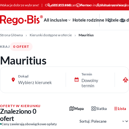
Przejdź do treści
Wakacje dobrze wybrane!
|
Od +30 lat doradzamy klientom indywidualnym i bizne
601 355 888
Pomoc
Status rezerwacji
All inclusive
Hotele rodzinne
Hotele dla 
Strona Główna
Kierunki dostępne w ofercie
Mauritius
KRAJ
0 OFERT
Mauritius
Termin
Dokąd
Dowolny
Wybierz kierunek
termin
OFERTY W KIERUNKU
Mapa
Siatka
Lista
Znaleziono 0
ofert
Sortowanie wyników
Ceny zawierają obowiązkowe opłaty