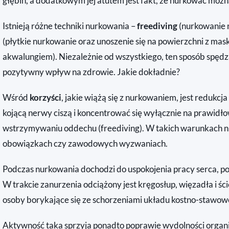
głębin, a dodatkowym jej atutem jest fakt, że nurkować możn
Istnieją różne techniki nurkowania –
freediving
(nurkowanie 
(płytkie nurkowanie oraz unoszenie się na powierzchni z maską
akwalungiem). Niezależnie od wszystkiego, ten sposób spędz
pozytywny wpływ na zdrowie. Jakie dokładnie?
Wśród
korzyści
, jakie wiążą się z nurkowaniem, jest redukc
kojącą nerwy ciszą i koncentrować się wyłącznie na prawid
wstrzymywaniu oddechu (freediving). W takich warunkach ni
obowiązkach czy zawodowych wyzwaniach.
Podczas nurkowania dochodzi do uspokojenia pracy serca, pop
W trakcie zanurzenia odciążony jest kręgosłup, więzadła i 
osoby borykające się ze schorzeniami układu kostno-stawow
Aktywność taka sprzyja ponadto poprawie wydolności organ