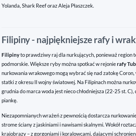
Yolanda, Shark Reef oraz Aleja Płaszczek.
Filipiny - najpiękniejsze rafy i wra
Filipiny
to prawdziwy raj dla nurkujących, ponieważ region t
podmorskie. Większe ryby można spotkać w rejonie
rafy Tu
nurkowania wrakowego mogą wybrać się nad zatokę Coron, w
statki z okresu II wojny światowej. Na Filipinach można nur
grudnia do marca woda jest nieco chłodniejsza (22-25 st. C),
piankę.
Niezapomnianych wrażeń z pewnością dostarcza nurkowani
strome ściany z jaskiniami i nawisami skalnymi. Wokół rozta
krajobrazy – z gorgoniami i koralowcami, dającymi schronie