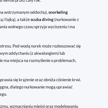
a niemal przez cały rok.
na wstrzymanym oddechu),
snorkeling
 i fajką), a także
scuba diving
(nurkowanie z
ania wolnego czasu sprzyja wyciszeniu i ma
ja stresu. Pod wodą nurek może rozkoszować się
łowym oddychaniu (z akwalungiem) lub
e ma miejsca na rozmyślenie o problemach,
rawia się krążenie oraz obniża ciśnienie krwi.
ścięgna, dlatego nurkowanie mogą uprawiać
ego.
izmu, wzmacnianiu mięśni oraz modelowaniu