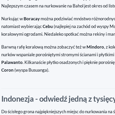
Najlepszym czasem na nurkowanie na Bahol jest okres od lis
Nurkując w
Boracay
można podziwiać mnóstwo różnorodnych
natomiast wybierając
Cebu
(najlepiej na zachód od wyspy M
koralowymi ogrodami. Niedaleko spotkać można rekiny i man
Barwną rafę koralową można zobaczyć też w
Mindoro
, z ko
nurków wspaniale porośniętymi stromymi ścianami i płytkimi
Palawanto
. Kilkanaście płytko osadzonych i pięknie poroś
Coron
(wyspa Busuanga).
Indonezja - odwiedź jedną z tysięc
Do ścisłego grona najpiękniejszych miejsc do nurkowania na 