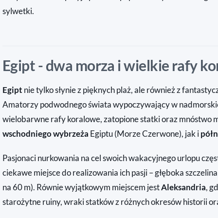
sylwetki.
Egipt - dwa morza i wielkie rafy k
Egipt
nie tylko słynie z pięknych plaż, ale również z fantast
Amatorzy podwodnego świata wypoczywający w nadmorskich
wielobarwne rafy koralowe, zatopione statki oraz mnóstwo 
wschodniego wybrzeża
Egiptu (Morze Czerwone), jak i
pół
Pasjonaci nurkowania na cel swoich wakacyjnego urlopu czę
ciekawe miejsce do realizowania ich pasji – głęboka szczelin
na 60 m). Równie wyjątkowym miejscem jest
Aleksandria
, g
starożytne ruiny, wraki statków z różnych okresów historii o