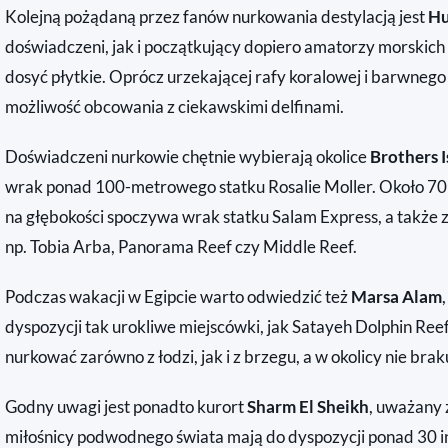
Kolejną pożądaną przez fanów nurkowania destylacją jest
Hu
doświadczeni, jak i początkujący dopiero amatorzy morskich
dosyć płytkie. Oprócz urzekającej rafy koralowej i barwnego 
możliwość obcowania z ciekawskimi delfinami.
Doświadczeni nurkowie chętnie wybierają okolice
Brothers I
wrak ponad 100-metrowego statku Rosalie Moller. Około 70
na głębokości spoczywa wrak statku Salam Express, a także zn
np. Tobia Arba, Panorama Reef czy Middle Reef.
Podczas wakacji w Egipcie warto odwiedzić też
Marsa Alam
dyspozycji tak urokliwe miejscówki, jak Satayeh Dolphin R
nurkować zarówno z łodzi, jak i z brzegu, a w okolicy nie brak
Godny uwagi jest ponadto kurort
Sharm El Sheikh
, uważany 
miłośnicy podwodnego świata mają do dyspozycji ponad 30 in