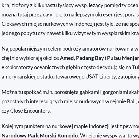
kraj złożony z kilkunastu tysięcy wysp, leżący pomiędzy oce
można tutaj przez cały rok, to najlepszym okresem jest pora 
Ciekawych miejsc nurkowych w Indonezji jest tyle, że nie spos
jednego pobytu czy nawet kilku wizyt w tym wyspiarskim kra
Najpopularniejszym celem podróży amatorów nurkowania w I
chętnie wybierają okolice
Amed
,
Padang Bay
i
Pulau Menja
eksploratorzy oceanicznych głębin często decydują się na
Tu
amerykańskiego statku towarowego USAT Liberty, zatopiony
Można tu spotkać m.in. porośnięte gąbkami i gorgoniami skał
pozostałych interesujących miejsc nurkowych w rejonie Bali, 
czy Close Encounters.
Kolejnym punktem na nurkowej mapie Indonezji jest z pewnoś
Narodowy Park Morski Komodo
. W rejonie wyspy warto 