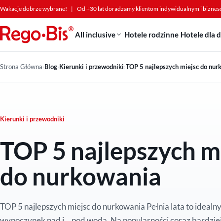
Przejdź do treści
Wakacje dobrze wybrane!
|
Od +30 lat doradzamy klientom indywidualnym i bizne
All inclusive
Hotele rodzinne
Hotele dla 
Strona Główna
›
Blog
›
Kierunki i przewodniki
›
TOP 5 najlepszych miejsc do nur
Kierunki i przewodniki
TOP 5 najlepszych m
do nurkowania
TOP 5 najlepszych miejsc do nurkowania Pełnia lata to idealn
wypoczynek nad i… pod wodą. Na popularności coraz bardziej