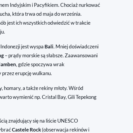
anem Indyjskim i Pacyfikiem. Chociaż nurkować
sucha, która trwa od maja do września.
ób jest ich wszystkich odwiedzić w trakcie
ju.
ndonezji jest wyspa
Bali
. Mniej doświadczeni
ng
– prądy morskie są słabsze. Zaawansowani
lamben
, gdzie spoczywa wrak
 przez erupcję wulkanu.
y, homary, a także rekiny młoty. Wśród
warto wymienić np. Cristal Bay, Gili Tepekong
cią znajdujący się na liście UNESCO
wybrać
Castele Rock
(obserwacja rekinów i