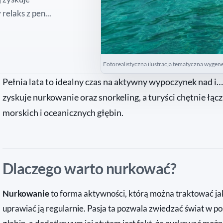
relaks z pen...
Fotorealistyczna ilustracja tematyczna wygen
Pełnia lata to idealny czas na aktywny wypoczynek nad i
zyskuje nurkowanie oraz snorkeling, a turyści chętnie łą
morskich i oceanicznych głębin.
Dlaczego warto nurkować?
Nurkowanie
to forma aktywności, którą można traktować ja
uprawiać ją regularnie. Pasja ta pozwala zwiedzać świat w 