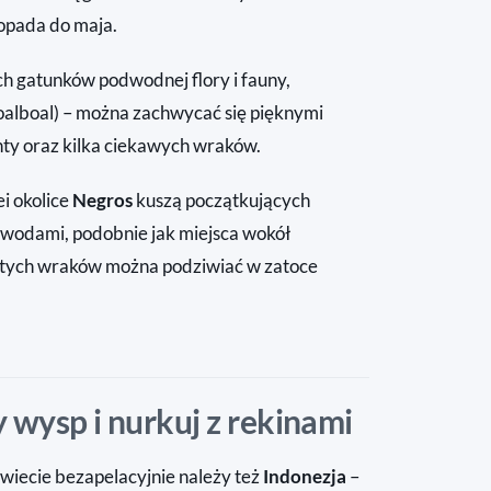
topada do maja.
 gatunków podwodnej flory i fauny,
oalboal) – można zachwycać się pięknymi
ty oraz kilka ciekawych wraków.
lei okolice
Negros
kuszą początkujących
 wodami, podobnie jak miejsca wokół
niętych wraków można podziwiać w zatoce
y wysp i nurkuj z rekinami
świecie bezapelacyjnie należy też
Indonezja
–