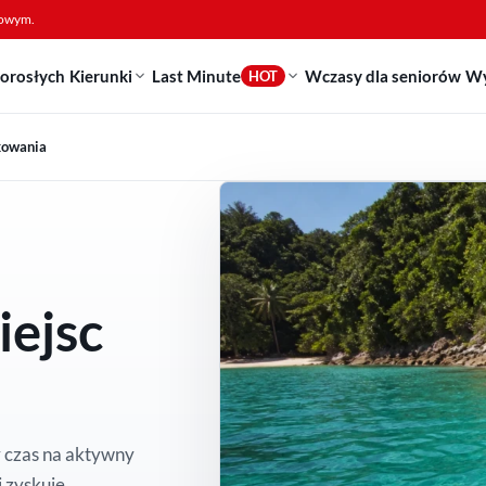
sowym.
dorosłych
Kierunki
Last Minute
Wczasy dla seniorów
Wy
HOT
kowania
iejsc
y czas na aktywny
 zyskuje