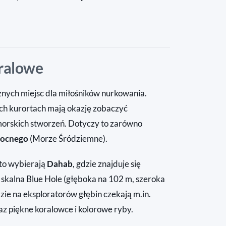
oralowe
ycznych miejsc dla miłośników nurkowania.
 kurortach mają okazję zobaczyć
morskich stworzeń. Dotyczy to zarówno
nocnego
(Morze Śródziemne).
sto wybierają
Dahab
, gdzie znajduje się
a skalna Blue Hole (głęboka na 102 m, szeroka
dzie na eksploratorów głębin czekają m.in.
raz piękne koralowce i kolorowe ryby.