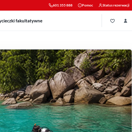
601 355 888
Pomoc
Status rezerwacji
cieczki fakultatywne