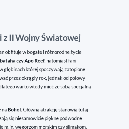
ki z II Wojny Światowej
en obfituje w bogate i różnorodne życie
bbataha czy Apo Reef,
natomiast fani
 głębinach której spoczywają zatopione
kować przez okrągły rok, jednak od połowy
 dlatego warto wtedy mieć ze sobą specjalną
e na
Bohol
. Główną atrakcję stanowią tutaj
czają się niesamowicie piękne podwodne
nie m.in. węgorzom morskim czy ślimakom.