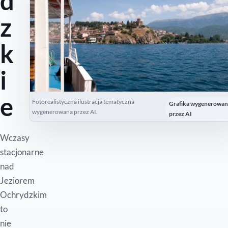
d
z
k
i
e
Fotorealistyczna ilustracja tematyczna
Grafika wygenerowan
wygenerowana przez AI.
przez AI
Wczasy
stacjonarne
nad
Jeziorem
Ochrydzkim
to
nie