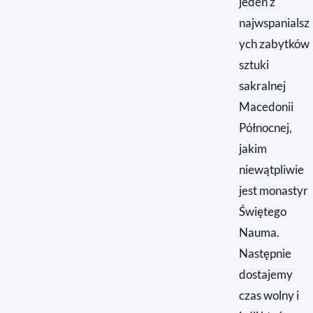
jeden z
najwspanialsz
ych zabytków
sztuki
sakralnej
Macedonii
Północnej,
jakim
niewątpliwie
jest monastyr
Świętego
Nauma.
Następnie
dostajemy
czas wolny i