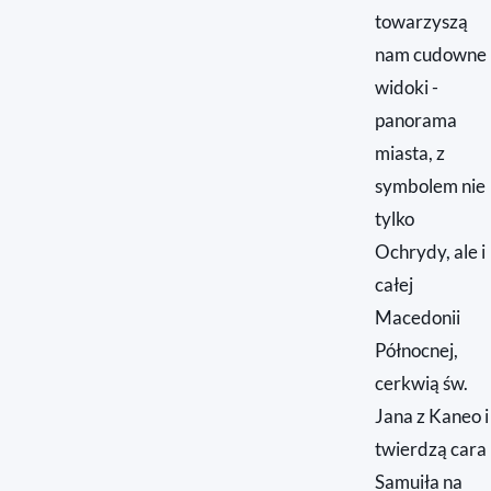
towarzyszą
nam cudowne
widoki -
panorama
miasta, z
symbolem nie
tylko
Ochrydy, ale i
całej
Macedonii
Północnej,
cerkwią św.
Jana z Kaneo i
twierdzą cara
Samuiła na