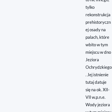
tylko
rekonstrukcja
prehistoryczn
ej osady na
palach, które
wbito w tym
miejscu w dno
Jeziora
Ochrydzkiego
. Jej istnienie
tutaj datuje
się na ok. XII-
VII w.p.n.e.
Wody jeziora