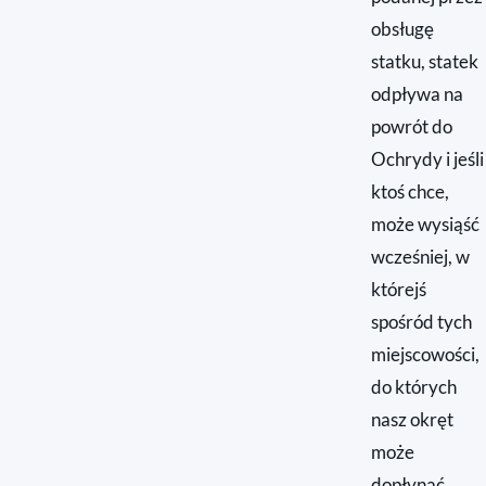
obsługę
statku, statek
odpływa na
powrót do
Ochrydy i jeśli
ktoś chce,
może wysiąść
wcześniej, w
którejś
spośród tych
miejscowości,
do których
nasz okręt
może
dopłynąć,