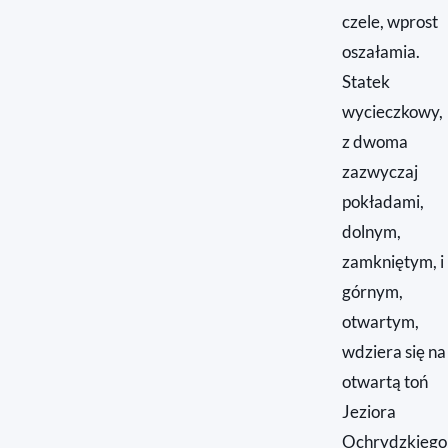
czele, wprost
oszałamia.
Statek
wycieczkowy,
z dwoma
zazwyczaj
pokładami,
dolnym,
zamkniętym, i
górnym,
otwartym,
wdziera się na
otwartą toń
Jeziora
Ochrydzkiego