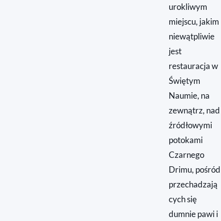
urokliwym
miejscu, jakim
niewątpliwie
jest
restauracja w
Świętym
Naumie, na
zewnątrz, nad
źródłowymi
potokami
Czarnego
Drimu, pośród
przechadzają
cych się
dumnie pawi i