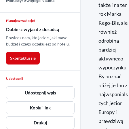
Monastyr Świętego Nauma
także i na ten
rok Marka
Planujesz wakacje?
Rego-Bis, ale
Dobierz wyjazd z doradcą
również
Powiedz nam, kto jedzie, jaki masz
odrobina
budżet i czego oczekujesz od hotelu.
bardziej
aktywnego
Skontaktuj się
wypoczynku.
By poznać
Udostępnij
bliżej jedno z
Udostępnij wpis
najwspanials
zych jezior
Kopiuj link
Europy i
prawdziwą
Drukuj