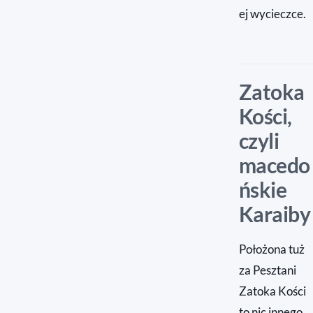
ej wycieczce.
Zatoka
Kości,
czyli
macedo
ńskie
Karaiby
Położona tuż
za Pesztani
Zatoka Kości
to nic innego,