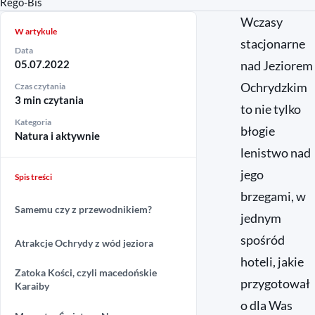
Rego-Bis
Wczasy
W artykule
stacjonarne
Data
05.07.2022
nad Jeziorem
Ochrydzkim
Czas czytania
3 min czytania
to nie tylko
Kategoria
błogie
Natura i aktywnie
lenistwo nad
jego
Spis treści
brzegami, w
Samemu czy z przewodnikiem?
jednym
spośród
Atrakcje Ochrydy z wód jeziora
hoteli, jakie
Zatoka Kości, czyli macedońskie
przygotował
Karaiby
o dla Was