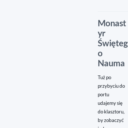
Monast
yr
Święteg
o
Nauma
Tuż po
przybyciu do
portu
udajemy się
do klasztoru,
by zobaczyć