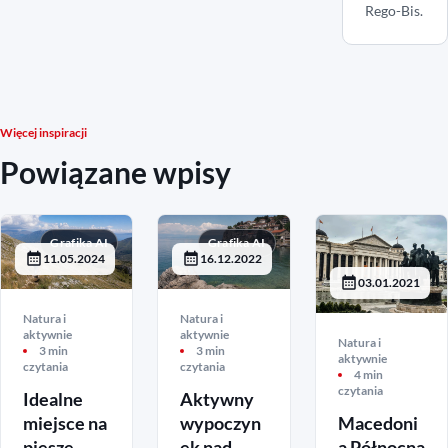
Rego-Bis.
Więcej inspiracji
Powiązane wpisy
Grafika AI
Grafika AI
11.05.2024
16.12.2022
03.01.2021
Natura i
Natura i
aktywnie
aktywnie
Natura i
3 min
3 min
aktywnie
czytania
czytania
4 min
czytania
Idealne
Aktywny
miejsce na
wypoczyn
Macedoni
piesze
ek nad
a Północna