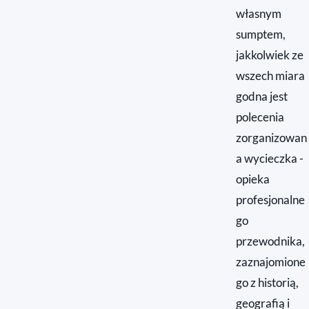
własnym
sumptem,
jakkolwiek ze
wszech miara
godna jest
polecenia
zorganizowan
a wycieczka -
opieka
profesjonalne
go
przewodnika,
zaznajomione
go z historią,
geografią i