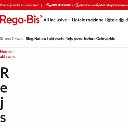
Przejdź do treści
Wakacje dobrze wybrane!
|
Od +30 lat doradzamy klientom indywidualnym i bizne
601 355 888
Pomoc
Status rezerwacji
All inclusive
Hotele rodzinne
Hotele dla 
Strona Główna
›
Blog
›
Natura i aktywnie
›
Rejs przez Jezioro Ochrydzkie
Natura i
aktywnie
R
e
j
s