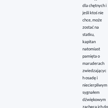
dla chętnych i
jeśli ktoś nie
chce, może
zostać na
statku,
kapitan
natomiast
pamięta o
maruderach
zwiedzającyc
h osadę i
niecierpliwym
sygnałem
dźwiękowym
zachęca ich do