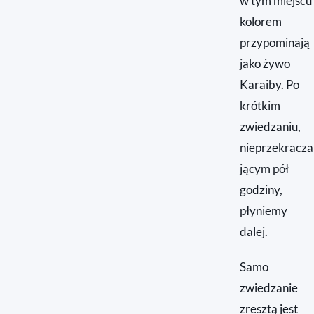
w tym miejscu
kolorem
przypominają
jako żywo
Karaiby. Po
krótkim
zwiedzaniu,
nieprzekracza
jącym pół
godziny,
płyniemy
dalej.
Samo
zwiedzanie
zresztą jest