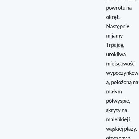
powrotu na
okręt.
Następnie
mijamy
Trpejcę,
urokliwą
miejscowość
wypoczynkow
ą, położoną na
małym
półwyspie,
skryty na
maleńkiej i
wąskiej plaży,
otoczony z