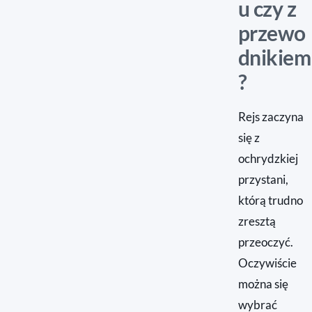
u czy z
przewo
dnikiem
?
Rejs zaczyna
się z
ochrydzkiej
przystani,
którą trudno
zresztą
przeoczyć.
Oczywiście
można się
wybrać