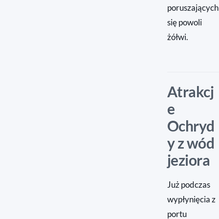
poruszających
się powoli
żółwi.
Atrakcj
e
Ochryd
y z wód
jeziora
Już podczas
wypłynięcia z
portu