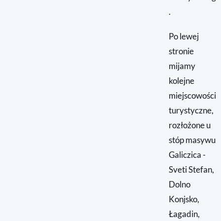
.
Po lewej
stronie
mijamy
kolejne
miejscowości
turystyczne,
rozłożone u
stóp masywu
Galiczica -
Sveti Stefan,
Dolno
Konjsko,
Łagadin,