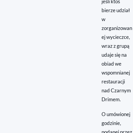
jeśli ktoś
bierze udział
w
zorganizowan
ej wycieczce,
wraz z grupą
udaje się na
obiad we
wspomnianej
restauracji
nad Czarnym
Drimem.
O umówionej
godzinie,
podanej przez