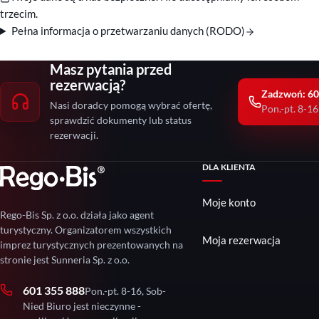
trzecim.
Pełna informacja o przetwarzaniu danych (RODO)
Masz pytania przed
rezerwacją?
Zadzwoń: 60
Nasi doradcy pomogą wybrać ofertę,
Pon.-pt. 8-16
sprawdzić dokumenty lub status
rezerwacji.
DLA KLIENTA
Moje konto
Rego-Bis Sp. z o.o. działa jako agent
turystyczny. Organizatorem wszystkich
Moja rezerwacja
imprez turystycznych prezentowanych na
stronie jest Sunneria Sp. z o.o.
601 355 888
Pon.-pt. 8-16, Sob-
Nied Biuro jest nieczynne -