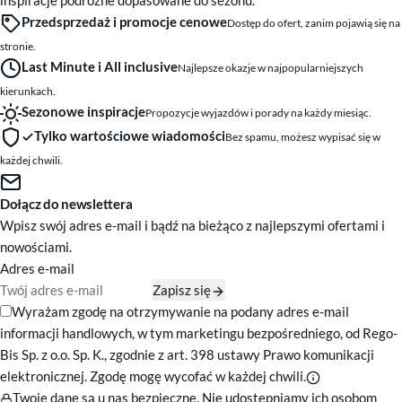
inspiracje podróżne dopasowane do sezonu.
Przedsprzedaż i promocje cenowe
Dostęp do ofert, zanim pojawią się na
stronie.
Last Minute i All inclusive
Najlepsze okazje w najpopularniejszych
kierunkach.
Sezonowe inspiracje
Propozycje wyjazdów i porady na każdy miesiąc.
Tylko wartościowe wiadomości
Bez spamu, możesz wypisać się w
każdej chwili.
Dołącz do newslettera
Wpisz swój adres e-mail i bądź na bieżąco z najlepszymi ofertami i
nowościami.
Adres e-mail
Zapisz się
Zgody marketingowe
Wyrażam zgodę na otrzymywanie na podany adres e-mail
informacji handlowych, w tym marketingu bezpośredniego, od Rego-
Bis Sp. z o.o. Sp. K., zgodnie z art. 398 ustawy Prawo komunikacji
elektronicznej. Zgodę mogę wycofać w każdej chwili.
Twoje dane są u nas bezpieczne. Nie udostępniamy ich osobom