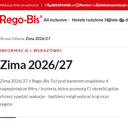
Przejdź do treści
Wakacje dobrze wybrane!
|
Od +30 lat doradzamy klientom indywidualnym i bizne
601 355 888
Pomoc
Status rezerwacji
All inclusive
Hotele rodzinne
Hotele dla 
Strona Główna
›
Zima 2026/27
INFORMACJE I WSKAZÓWKI
Zima 2026/27
Zima 2026/27 z Rego-Bis Tuż pod banerem znajdziesz 4
najważniejsze filtry / kryteria, które pozwolą Ci określić:gdzie
chcesz spędzić wakacje - będziesz mógł wybrać kraj oraz
region