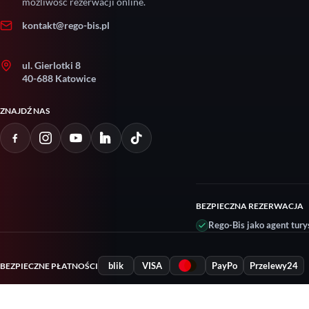
możliwość rezerwacji online.
kontakt@rego-bis.pl
ul. Gierlotki 8
40-688 Katowice
ZNAJDŹ NAS
BEZPIECZNA REZERWACJA
Rego-Bis jako agent tury
blik
VISA
PayPo
Przelewy24
BEZPIECZNE PŁATNOŚCI