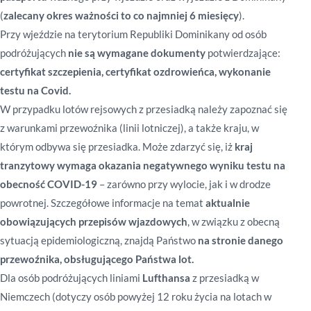
(
zalecany okres ważności to co najmniej 6 miesięcy
).
Przy wjeździe na terytorium Republiki Dominikany od osób
podróżujących
nie są wymagane dokumenty
potwierdzające:
certyfikat szczepienia, certyfikat ozdrowieńca, wykonanie
testu na Covid.
W przypadku lotów rejsowych z przesiadką należy zapoznać się
z warunkami przewoźnika (linii lotniczej), a także kraju, w
którym odbywa się przesiadka. Może zdarzyć się, iż
kraj
tranzytowy
wymaga okazania negatywnego wyniku testu na
obecność COVID-19
– zarówno przy wylocie, jak i w drodze
powrotnej. Szczegółowe informacje na temat
aktualnie
obowiązujących przepisów wjazdowych
, w związku z obecną
sytuacją epidemiologiczną, znajdą Państwo
na stronie danego
przewoźnika, obsługującego Państwa lot.
Dla osób podróżujących liniami
Lufthansa
z przesiadką w
Niemczech (dotyczy osób powyżej 12 roku życia na lotach w