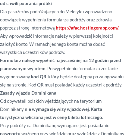
od chwili pobrania próbki
Dla pasażerów podróżujących do Meksyku wprowadzono
obowiązek wypełnienia formularza podróży oraz zdrowia
poprzez stronę internetową
https://afac.hostingerapp.com/.
Aby wprowadzić informacje należy w pierwszej kolejności
założyć konto. W ramach jednego konta można dodać
wszystkich uczestników podróży.
Formularz należy wypełnić najwcześniej na 12 godzin przed
planowanym wylotem.
Po wypełnieniu formularza zostanie
wygenerowany
kod QR
, który będzie dostępny po zalogowaniu
się na stronie. Kod QR musi posiadać każdy uczestnik podróży.
Zasady wjazdu Dominikana
Od obywateli polskich wjeżdżających na terytorium
Dominikany
nie wymaga się wizy wjazdowej
.
Karta
turystyczna wliczona jest w cenę biletu lotniczego.
Przy podróży na Dominikanę wymagane jest posiadanie
paszportu
ważnego przy wjeździe oraz wyjeździe z Dominikany