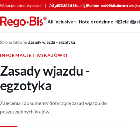
Przejdź do treści
Wakacje dobrze wybrane!
|
Od +30 lat doradzamy klientom indywidualnym i bizne
601 355 888
Pomoc
Status rezerwacji
All inclusive
Hotele rodzinne
Hotele dla 
Strona Główna
›
Zasady wjazdu - egzotyka
INFORMACJE I WSKAZÓWKI
Zasady wjazdu -
egzotyka
Zalecenia i dokumenty dotyczące zasad wjazdu do
poszczególnych krajów.