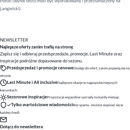
Polski (wynik testu musi być wydrukowany i przetłumaczony na
j.angielski).
NEWSLETTER
Najlepsze oferty zanim trafią na stronę
Zapisz się i odbieraj przedsprzedaże, promocje, Last Minute oraz
inspiracje podróżne dopasowane do sezonu.
Przedsprzedaż i promocje cenowe
Dostęp do ofert, zanim pojawią się na
stronie.
Last Minute i All inclusive
Najlepsze okazje w najpopularniejszych
kierunkach.
Sezonowe inspiracje
Propozycje wyjazdów i porady na każdy miesiąc.
Tylko wartościowe wiadomości
Bez spamu, możesz wypisać się w
każdej chwili.
Dołącz do newslettera