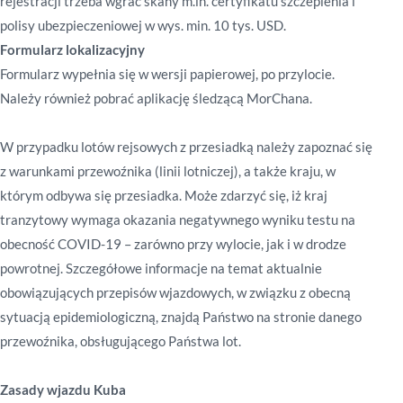
rejestracji trzeba wgrać skany m.in. certyfikatu szczepienia i
polisy ubezpieczeniowej w wys. min. 10 tys. USD.
Formularz lokalizacyjny
Formularz wypełnia się w wersji papierowej, po przylocie.
Należy również pobrać aplikację śledzącą MorChana.
W przypadku lotów rejsowych z przesiadką należy zapoznać się
z warunkami przewoźnika (linii lotniczej), a także kraju, w
którym odbywa się przesiadka. Może zdarzyć się, iż kraj
tranzytowy wymaga okazania negatywnego wyniku testu na
obecność COVID-19 – zarówno przy wylocie, jak i w drodze
powrotnej. Szczegółowe informacje na temat aktualnie
obowiązujących przepisów wjazdowych, w związku z obecną
sytuacją epidemiologiczną, znajdą Państwo na stronie danego
przewoźnika, obsługującego Państwa lot.
Zasady wjazdu Kuba