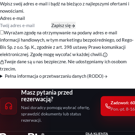
Wpisz swój adres e-mail i bądź na bieżąco z najlepszymi ofertami i
nowościami.
Adres e-mail
Zapisz się
Zgody marketingowe
Wyrażam zgodę na otrzymywanie na podany adres e-mail
informacji handlowych, w tym marketingu bezpośredniego, od Rego-
Bis Sp. z o.o. Sp. K., zgodnie z art. 398 ustawy Prawo komunikacji
elektronicznej. Zgodę mogę wycofać w każdej chwili.
Twoje dane są u nas bezpieczne. Nie udostępniamy ich osobom
trzecim.
Pełna informacja o przetwarzaniu danych (RODO)
Masz pytania przed
rezerwacją?
Zadzwoń: 60
Nasi doradcy pomogą wybrać ofertę,
Pon.-pt. 8-16
sprawdzić dokumenty lub status
rezerwacji.
DLA KLIENTA