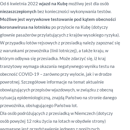
Od 6 kwietnia 2022
wjazd na Kubę
możliwy jest dla osób
niezaszczepionych
bez konieczności wykonywania testów.
Możliwe jest wyrywkowe testowanie pod kątem obecności
koronawirusa na lotnisku
po przylocie na Kubę (dotyczy
głownie pasażerów przylatujących z krajów wysokiego ryzyka).
W przypadku lotów rejsowych z przesiadką należy zapoznać się
z warunkami przewoźnika (linii lotniczej), a także kraju, w
którym odbywa się przesiadka. Może zdarzyć się, iż kraj
tranzytowy wymaga okazania negatywnego wyniku testu na
obecność COVID-19 – zarówno przy wylocie, jak i w drodze
powrotnej. Szczegółowe informacje na temat aktualnie
obowiązujących przepisów wjazdowych, w związku z obecną
sytuacją epidemiologiczną, znajdą Państwo na stronie danego
przewoźnika, obsługującego Państwa lot.
Dla osób podróżujących z przesiadką w Niemczech (dotyczy
osób powyżej 12 roku życia na lotach w obydwie strony)
wymagane jest przedstawienie jednego z poniższych