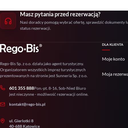
Masz pytania przed rezerwacją?
Nasi doradcy pomogą wybrać ofertę, sprawdzić dokumenty l
status rezerwacji.
DLA KLIENTA
Moje konto
Rego-Bis Sp. z o.o. działa jako agent turystyczny.
Organizatorem wszystkich imprez turystycznych
Moja rezerwa
prezentowanych na stronie jest Sunneria Sp. z o.o.
601 355 888
Pon.-pt. 8-16, Sob-Nied Biuro
jest nieczynne - możliwość rezerwacji online.
kontakt@rego-bis.pl
ul. Gierlotki 8
40-688 Katowice