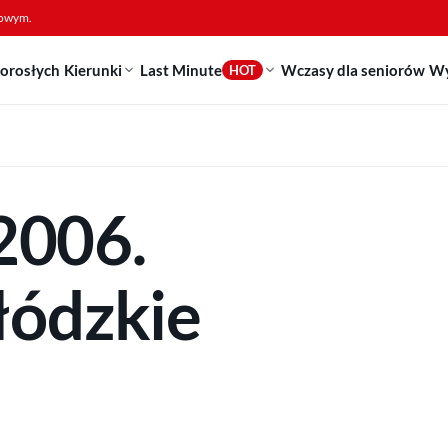
sowym.
dorosłych
Kierunki
Last Minute
Wczasy dla seniorów
Wy
HOT
2006.
ódzkie