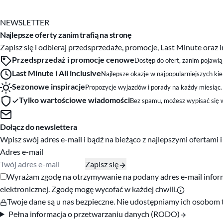
NEWSLETTER
Najlepsze oferty zanim trafią na stronę
Zapisz się i odbieraj przedsprzedaże, promocje, Last Minute ora
Przedsprzedaż i promocje cenowe
Dostęp do ofert, zanim pojawią 
Last Minute i All inclusive
Najlepsze okazje w najpopularniejszych ki
Sezonowe inspiracje
Propozycje wyjazdów i porady na każdy miesiąc.
Tylko wartościowe wiadomości
Bez spamu, możesz wypisać się w
Dołącz do newslettera
Wpisz swój adres e-mail i bądź na bieżąco z najlepszymi ofertami 
Adres e-mail
Zapisz się
Zgody marketingowe
Wyrażam zgodę na otrzymywanie na podany adres e-mail informac
elektronicznej. Zgodę mogę wycofać w każdej chwili.
Twoje dane są u nas bezpieczne. Nie udostępniamy ich osobom 
Pełna informacja o przetwarzaniu danych (RODO)