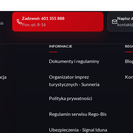
Zadzwoń: 601 355 888
Napisz d
ub
Pon.-pt. 8-16
kontakt@
INFORMACJE
REG
Dokumenty i regulaminy
Blo
cja
Organizator imprez
Kon
turystycznych - Sunneria
Polityka prywatności
Regulamin serwisu Rego-Bis
Ubezpieczenia - Signal Iduna