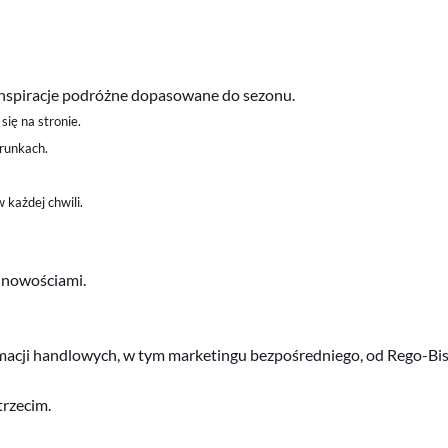
z inspiracje podróżne dopasowane do sezonu.
się na stronie.
erunkach.
 każdej chwili.
i nowościami.
ji handlowych, w tym marketingu bezpośredniego, od Rego-Bis Sp.
trzecim.