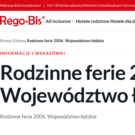
Przejdź do treści
Wakacje dobrze wybrane!
|
Od +30 lat doradzamy klientom indywidualnym i bizne
All inclusive
Hotele rodzinne
Hotele dla 
Strona Główna
›
Rodzinne ferie 2006. Województwo łódzkie
INFORMACJE I WSKAZÓWKI
Rodzinne ferie 
Województwo ł
Rodzinne ferie 2006. Województwo łódzkie