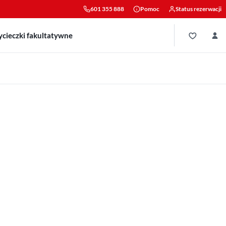
601 355 888
Pomoc
Status rezerwacji
cieczki fakultatywne