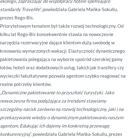
ekologii, zapraszając do współpracy hotele spełniające
standardy Travelife
”, powiedziała Gabriela Mańka-Sokullu,
prezes Rego-Bis.
Priorytetowym tematem był także rozwój technologiczny. Od
kilku lat Rego-Bis konsekwentnie stawia na nowoczesne
narzędzia rezerwacyjne dające klientom dużą swobodę w
kreowaniu wymarzonych wakacji.
Elastyczność dynamicznego
pakietowania polegająca na wyborze spośród szerokiej gamy
lotów, hoteli oraz dodatkowych usług, takich jak transfery czy
wycieczki fakultatywne pozwala agentom szybko reagować na
realne potrzeby klientów.
„
Dynamiczne pakietowanie to przyszłość turystyki. Jako
nowoczesna firma podążająca za trendami stawiamy
szczególny nacisk zarówno na rozwój technologiczny, jaki i na
przekazywanie wiedzy o dynamicznym pakietowaniu naszym
agentom. Edukując ich dajemy im konkretną przewagę
konkurencyjną
”, powiedziała Gabriela Mańka-Sokullu, prezes