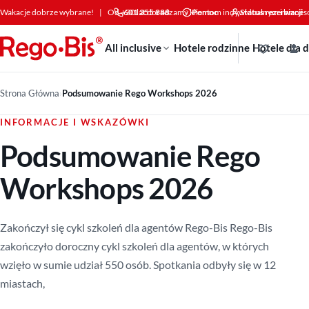
Przejdź do treści
Wakacje dobrze wybrane!
|
Od +30 lat doradzamy klientom indywidualnym i bizne
601 355 888
Pomoc
Status rezerwacji
All inclusive
Hotele rodzinne
Hotele dla 
Strona Główna
›
Podsumowanie Rego Workshops 2026
INFORMACJE I WSKAZÓWKI
Podsumowanie Rego
Workshops 2026
Zakończył się cykl szkoleń dla agentów Rego-Bis Rego-Bis
zakończyło doroczny cykl szkoleń dla agentów, w których
wzięło w sumie udział 550 osób. Spotkania odbyły się w 12
miastach,