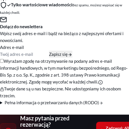
Tylko wartościowe wiadomości
Bez spamu, możesz wypisać się w
każdej chwili.
Dołącz do newslettera
Wpisz swój adres e-mail i bądź na bieżąco z najlepszymi ofertami i
nowościami.
Adres e-mail
Zapisz się
Zgody marketingowe
Wyrażam zgodę na otrzymywanie na podany adres e-mail
informacji handlowych, w tym marketingu bezpośredniego, od Rego-
Bis Sp. z o.o. Sp. K., zgodnie z art. 398 ustawy Prawo komunikacji
elektronicznej. Zgodę mogę wycofać w każdej chwili.
Twoje dane są u nas bezpieczne. Nie udostępniamy ich osobom
trzecim.
Pełna informacja o przetwarzaniu danych (RODO)
Masz pytania przed
rezerwacją?
Zadzwoń: 60