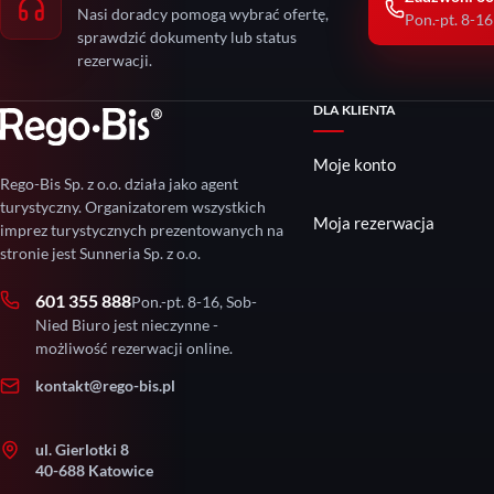
Nasi doradcy pomogą wybrać ofertę,
Pon.-pt. 8-16
sprawdzić dokumenty lub status
rezerwacji.
DLA KLIENTA
Moje konto
Rego-Bis Sp. z o.o. działa jako agent
turystyczny. Organizatorem wszystkich
Moja rezerwacja
imprez turystycznych prezentowanych na
stronie jest Sunneria Sp. z o.o.
601 355 888
Pon.-pt. 8-16, Sob-
Nied Biuro jest nieczynne -
możliwość rezerwacji online.
kontakt@rego-bis.pl
ul. Gierlotki 8
40-688 Katowice