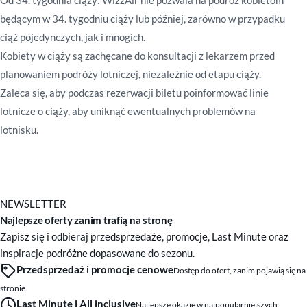
Od 34. tygodnia ciąży
:
WizzAir nie pozwala na podróż kobietom
będącym w 34. tygodniu ciąży lub później, zarówno w przypadku
ciąż pojedynczych, jak i mnogich.
Kobiety w ciąży są zachęcane do konsultacji z lekarzem przed
planowaniem podróży lotniczej, niezależnie od etapu ciąży.
Zaleca się, aby podczas rezerwacji biletu poinformować linie
lotnicze o ciąży, aby uniknąć ewentualnych problemów na
lotnisku.
NEWSLETTER
Najlepsze oferty zanim trafią na stronę
Zapisz się i odbieraj przedsprzedaże, promocje, Last Minute oraz
inspiracje podróżne dopasowane do sezonu.
Przedsprzedaż i promocje cenowe
Dostęp do ofert, zanim pojawią się na
stronie.
Last Minute i All inclusive
Najlepsze okazje w najpopularniejszych