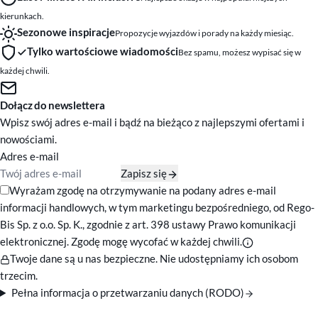
kierunkach.
Sezonowe inspiracje
Propozycje wyjazdów i porady na każdy miesiąc.
Tylko wartościowe wiadomości
Bez spamu, możesz wypisać się w
każdej chwili.
Dołącz do newslettera
Wpisz swój adres e-mail i bądź na bieżąco z najlepszymi ofertami i
nowościami.
Adres e-mail
Zapisz się
Zgody marketingowe
Wyrażam zgodę na otrzymywanie na podany adres e-mail
informacji handlowych, w tym marketingu bezpośredniego, od Rego-
Bis Sp. z o.o. Sp. K., zgodnie z art. 398 ustawy Prawo komunikacji
elektronicznej. Zgodę mogę wycofać w każdej chwili.
Twoje dane są u nas bezpieczne. Nie udostępniamy ich osobom
trzecim.
Pełna informacja o przetwarzaniu danych (RODO)