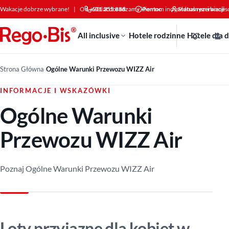
Przejdź do treści
Wakacje dobrze wybrane!
|
Od +30 lat doradzamy klientom indywidualnym i bizne
601 355 888
Pomoc
Status rezerwacji
All inclusive
Hotele rodzinne
Hotele dla 
Strona Główna
›
Ogólne Warunki Przewozu WIZZ Air
INFORMACJE I WSKAZÓWKI
Ogólne Warunki
Przewozu WIZZ Air
Poznaj Ogólne Warunki Przewozu WIZZ Air
Loty przyjazne dla kobiet w