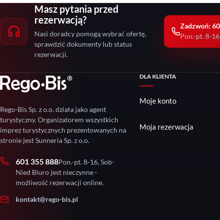
Masz pytania przed
rezerwacją?
Zadzwoń: 60
Nasi doradcy pomogą wybrać ofertę,
Pon.-pt. 8-16
sprawdzić dokumenty lub status
rezerwacji.
DLA KLIENTA
Moje konto
Rego-Bis Sp. z o.o. działa jako agent
turystyczny. Organizatorem wszystkich
Moja rezerwacja
imprez turystycznych prezentowanych na
stronie jest Sunneria Sp. z o.o.
601 355 888
Pon.-pt. 8-16, Sob-
Nied Biuro jest nieczynne -
możliwość rezerwacji online.
kontakt@rego-bis.pl