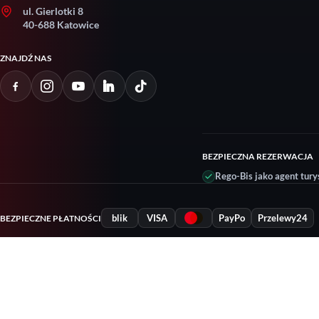
ul. Gierlotki 8
40-688 Katowice
ZNAJDŹ NAS
BEZPIECZNA REZERWACJA
Rego-Bis jako agent tury
blik
VISA
PayPo
Przelewy24
BEZPIECZNE PŁATNOŚCI