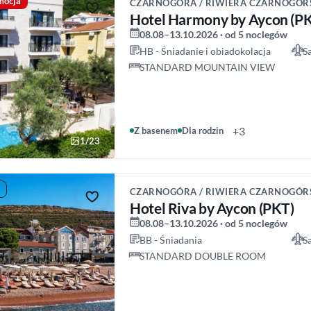
mocja
CZARNOGÓRA / RIWIERA CZARNOGÓR
Hotel Harmony by Aycon (P
08.08–13.10.2026 · od 5 noclegów
HB - Śniadanie i obiadokolacja
S
STANDARD MOUNTAIN VIEW
+3
Z basenem
Dla rodzin
1/23
CZARNOGÓRA / RIWIERA CZARNOGÓR
Hotel Riva by Aycon (PKT)
08.08–13.10.2026 · od 5 noclegów
BB - Śniadania
S
STANDARD DOUBLE ROOM