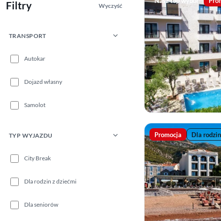
Nasz top wybór
Pro
Filtry
Wyczyść
TRANSPORT
Autokar
Dojazd własny
Samolot
Promocja
Dla rodzin
TYP WYJAZDU
City Break
Dla rodzin z dziećmi
Dla seniorów