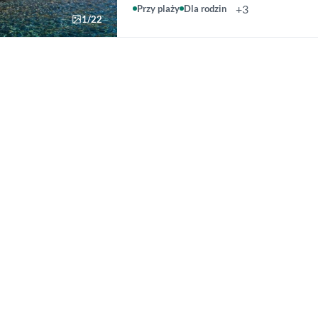
+3
Przy plaży
Dla rodzin
1/22