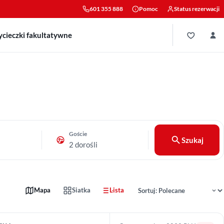
601 355 888
Pomoc
Status rezerwacji
cieczki fakultatywne
Goście
Szukaj
2 dorośli
Sortowanie wyników
Mapa
Siatka
Lista