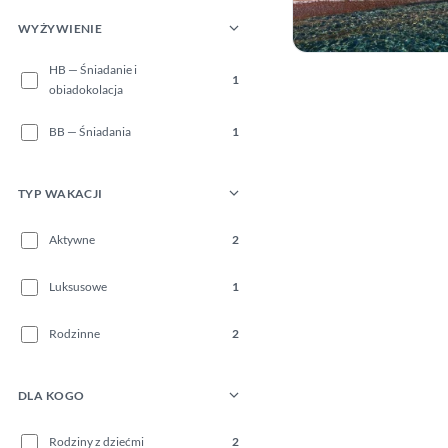
WYŻYWIENIE
HB — Śniadanie i
1
obiadokolacja
BB — Śniadania
1
TYP WAKACJI
Aktywne
2
Luksusowe
1
Rodzinne
2
DLA KOGO
Rodziny z dziećmi
2