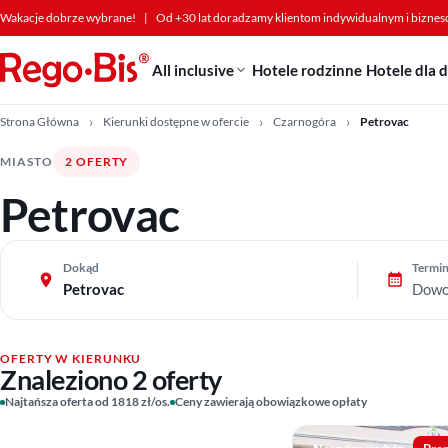
Przejdź do treści
Wakacje dobrze wybrane!
|
Od +30 lat doradzamy klientom indywidualnym i bizne
All inclusive
Hotele rodzinne
Hotele dla 
Strona Główna
Kierunki dostępne w ofercie
Czarnogóra
Petrovac
MIASTO
2 OFERTY
Petrovac
Dokąd
Termi
Petrovac
Dowo
OFERTY W KIERUNKU
Znaleziono 2 oferty
Najtańsza oferta od 1818 zł/os.
Ceny zawierają obowiązkowe opłaty