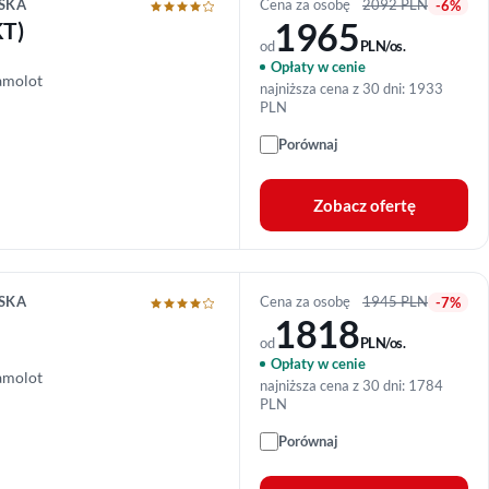
SKA
Cena za osobę
2092 PLN
-6%
1965
KT)
od
PLN/os.
Opłaty w cenie
amolot
najniższa cena z 30 dni: 1933
PLN
Porównaj
Zobacz ofertę
SKA
Cena za osobę
1945 PLN
-7%
1818
od
PLN/os.
Opłaty w cenie
amolot
najniższa cena z 30 dni: 1784
PLN
Porównaj