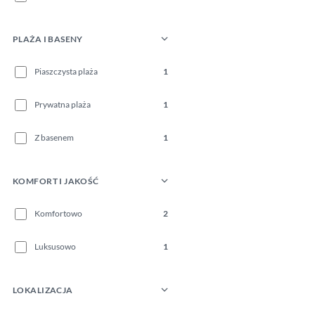
PLAŻA I BASENY
Piaszczysta plaża
1
Prywatna plaża
1
Z basenem
1
KOMFORT I JAKOŚĆ
Komfortowo
2
Luksusowo
1
LOKALIZACJA