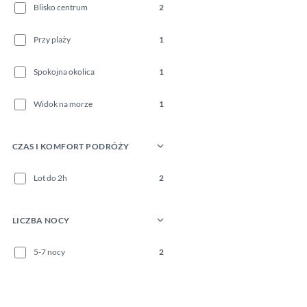
Blisko centrum
2
Przy plaży
1
Spokojna okolica
1
Widok na morze
1
CZAS I KOMFORT PODRÓŻY
Lot do 2h
2
LICZBA NOCY
5-7 nocy
2