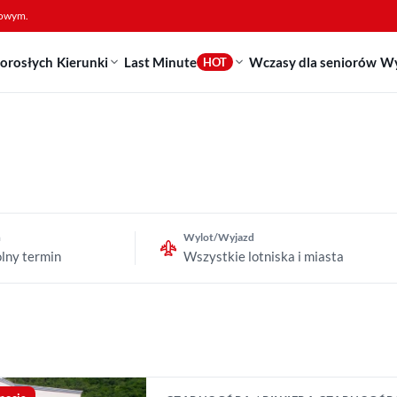
sowym.
dorosłych
Kierunki
Last Minute
Wczasy dla seniorów
Wy
HOT
n
Wylot/Wyjazd
lny termin
Wszystkie lotniska i miasta