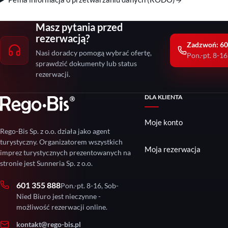
Masz pytania przed
rezerwacją?
Zadzwoń: 60
Nasi doradcy pomogą wybrać ofertę,
Pon.-pt. 8-16
sprawdzić dokumenty lub status
rezerwacji.
DLA KLIENTA
Moje konto
Rego-Bis Sp. z o.o. działa jako agent
turystyczny. Organizatorem wszystkich
Moja rezerwacja
imprez turystycznych prezentowanych na
stronie jest Sunneria Sp. z o.o.
601 355 888
Pon.-pt. 8-16, Sob-
Nied Biuro jest nieczynne -
możliwość rezerwacji online.
kontakt@rego-bis.pl