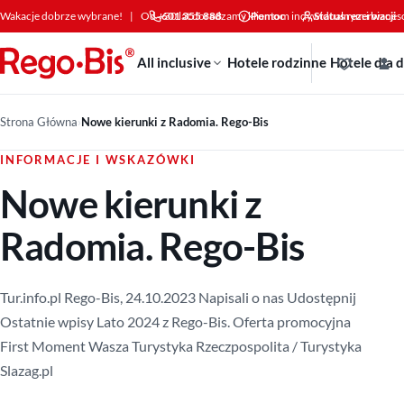
Przejdź do treści
Wakacje dobrze wybrane!
|
Od +30 lat doradzamy klientom indywidualnym i bizne
601 355 888
Pomoc
Status rezerwacji
All inclusive
Hotele rodzinne
Hotele dla 
Strona Główna
›
Nowe kierunki z Radomia. Rego-Bis
INFORMACJE I WSKAZÓWKI
Nowe kierunki z
Radomia. Rego-Bis
Tur.info.pl Rego-Bis, 24.10.2023 Napisali o nas Udostępnij
Ostatnie wpisy Lato 2024 z Rego-Bis. Oferta promocyjna
First Moment Wasza Turystyka Rzeczpospolita / Turystyka
Slazag.pl