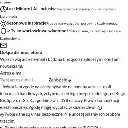
stronie.
Last Minute i All inclusive
Najlepsze okazje w najpopularniejszych
kierunkach.
Sezonowe inspiracje
Propozycje wyjazdów i porady na każdy miesiąc.
Tylko wartościowe wiadomości
Bez spamu, możesz wypisać się w
każdej chwili.
Dołącz do newslettera
Wpisz swój adres e-mail i bądź na bieżąco z najlepszymi ofertami i
nowościami.
Adres e-mail
Zapisz się
Zgody marketingowe
Wyrażam zgodę na otrzymywanie na podany adres e-mail
informacji handlowych, w tym marketingu bezpośredniego, od Rego-
Bis Sp. z o.o. Sp. K., zgodnie z art. 398 ustawy Prawo komunikacji
elektronicznej. Zgodę mogę wycofać w każdej chwili.
Twoje dane są u nas bezpieczne. Nie udostępniamy ich osobom
trzecim.
Pełna informacja o przetwarzaniu danych (RODO)