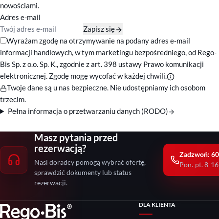
nowościami.
Adres e-mail
Zapisz się
Zgody marketingowe
Wyrażam zgodę na otrzymywanie na podany adres e-mail
informacji handlowych, w tym marketingu bezpośredniego, od Rego-
Bis Sp. z o.o. Sp. K., zgodnie z art. 398 ustawy Prawo komunikacji
elektronicznej. Zgodę mogę wycofać w każdej chwili.
Twoje dane są u nas bezpieczne. Nie udostępniamy ich osobom
trzecim.
Pełna informacja o przetwarzaniu danych (RODO)
Masz pytania przed
rezerwacją?
Zadzwoń: 60
Nasi doradcy pomogą wybrać ofertę,
Pon.-pt. 8-16
sprawdzić dokumenty lub status
rezerwacji.
DLA KLIENTA