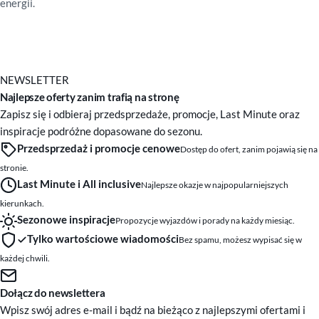
energii.
NEWSLETTER
Najlepsze oferty zanim trafią na stronę
Zapisz się i odbieraj przedsprzedaże, promocje, Last Minute oraz
inspiracje podróżne dopasowane do sezonu.
Przedsprzedaż i promocje cenowe
Dostęp do ofert, zanim pojawią się na
stronie.
Last Minute i All inclusive
Najlepsze okazje w najpopularniejszych
kierunkach.
Sezonowe inspiracje
Propozycje wyjazdów i porady na każdy miesiąc.
Tylko wartościowe wiadomości
Bez spamu, możesz wypisać się w
każdej chwili.
Dołącz do newslettera
Wpisz swój adres e-mail i bądź na bieżąco z najlepszymi ofertami i