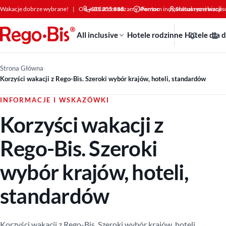
Przejdź do treści
Wakacje dobrze wybrane!
|
Od +30 lat doradzamy klientom indywidualnym i bizne
601 355 888
Pomoc
Status rezerwacji
All inclusive
Hotele rodzinne
Hotele dla 
Strona Główna
›
Korzyści wakacji z Rego-Bis. Szeroki wybór krajów, hoteli, standardów
INFORMACJE I WSKAZÓWKI
Korzyści wakacji z
Rego-Bis. Szeroki
wybór krajów, hoteli,
standardów
Korzyści wakacji z Rego-Bis. Szeroki wybór krajów, hoteli,