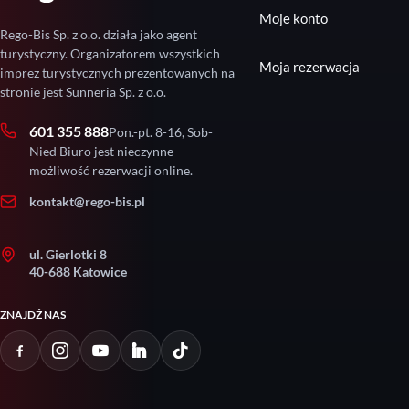
Moje konto
Rego-Bis Sp. z o.o. działa jako agent
turystyczny. Organizatorem wszystkich
Moja rezerwacja
imprez turystycznych prezentowanych na
stronie jest Sunneria Sp. z o.o.
601 355 888
Pon.-pt. 8-16, Sob-
Nied Biuro jest nieczynne -
możliwość rezerwacji online.
kontakt@rego-bis.pl
ul. Gierlotki 8
40-688 Katowice
ZNAJDŹ NAS