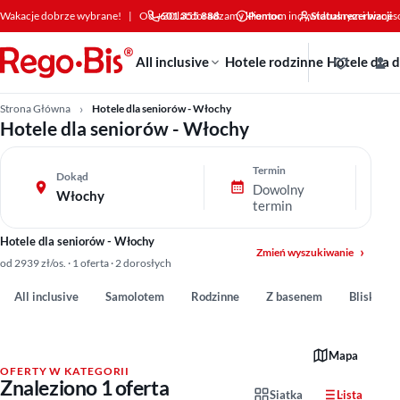
Przejdź do treści
Wakacje dobrze wybrane!
|
Od +30 lat doradzamy klientom indywidualnym i bizne
601 355 888
Pomoc
Status rezerwacji
All inclusive
Hotele rodzinne
Hotele dla 
Strona Główna
Hotele dla seniorów - Włochy
Hotele dla seniorów - Włochy
Termin
Dokąd
Dowolny
Włochy
termin
Hotele dla seniorów - Włochy
Zmień wyszukiwanie
od 2939 zł/os. · 1 oferta · 2 dorosłych
All inclusive
Samolotem
Rodzinne
Z basenem
Blisko pl
Mapa
OFERTY W KATEGORII
Znaleziono 1 oferta
Siatka
Lista