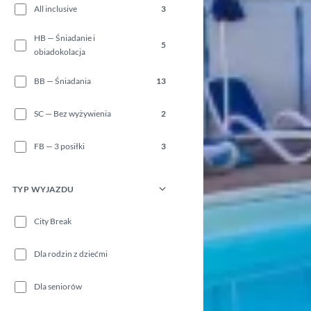
All inclusive
3
HB — Śniadanie i
5
obiadokolacja
BB — Śniadania
13
SC — Bez wyżywienia
2
FB — 3 posiłki
3
TYP WYJAZDU
City Break
Dla rodzin z dziećmi
Dla seniorów