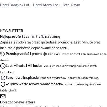
Hotel Bangkok
Lot + Hotel Ateny
Lot + Hotel Rzym
NEWSLETTER
Najlepsze oferty zanim trafią na stronę
Zapisz się i odbieraj przedsprzedaże, promocje, Last Minute oraz
inspiracje podróżne dopasowane do sezonu.
Przedsprzedaż i promocje cenowe
Dostęp do ofert, zanim pojawią się na
stronie.
Last Minute i All inclusive
Najlepsze okazje w najpopularniejszych
kierunkach.
Sezonowe inspiracje
Propozycje wyjazdów i porady na każdy miesiąc.
Tylko wartościowe wiadomości
Bez spamu, możesz wypisać się w
każdej chwili.
Dołącz do newslettera