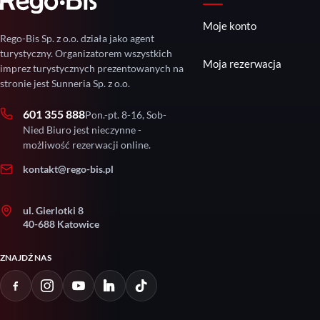
Moje konto
Rego-Bis Sp. z o.o. działa jako agent
turystyczny. Organizatorem wszystkich
Moja rezerwacja
imprez turystycznych prezentowanych na
stronie jest Sunneria Sp. z o.o.
601 355 888
Pon.-pt. 8-16, Sob-
Nied Biuro jest nieczynne -
możliwość rezerwacji online.
kontakt@rego-bis.pl
ul. Gierlotki 8
40-688 Katowice
ZNAJDŹ NAS