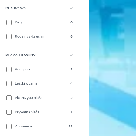
DLA KOGO
Pary
6
Rodziny z dziećmi
8
PLAŻA I BASENY
Aquapark
1
Leżaki w cenie
4
Piaszczysta plaża
2
Prywatna plaża
1
Z basenem
11