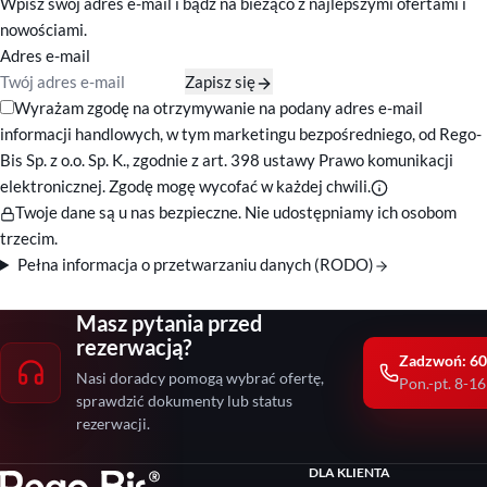
Wpisz swój adres e-mail i bądź na bieżąco z najlepszymi ofertami i
nowościami.
Adres e-mail
Zapisz się
Zgody marketingowe
Wyrażam zgodę na otrzymywanie na podany adres e-mail
informacji handlowych, w tym marketingu bezpośredniego, od Rego-
Bis Sp. z o.o. Sp. K., zgodnie z art. 398 ustawy Prawo komunikacji
elektronicznej. Zgodę mogę wycofać w każdej chwili.
Twoje dane są u nas bezpieczne. Nie udostępniamy ich osobom
trzecim.
Pełna informacja o przetwarzaniu danych (RODO)
Masz pytania przed
rezerwacją?
Zadzwoń: 60
Nasi doradcy pomogą wybrać ofertę,
Pon.-pt. 8-16
sprawdzić dokumenty lub status
rezerwacji.
DLA KLIENTA