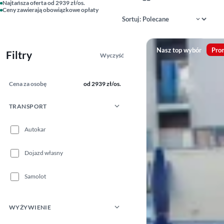
Najtańsza oferta od 2939 zł/os.
Ceny zawierają obowiązkowe opłaty
Sortowanie wyników
Nasz top wybór
Pro
Filtry
Wyczyść
Cena za osobę
od 2939 zł/os.
TRANSPORT
Autokar
Dojazd własny
Samolot
WYŻYWIENIE