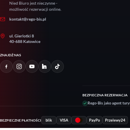
Nied Biuro jest nieczynne -
możliwość rezerwacji online.
kontakt@rego-bis.pl
ul. Gierlotki 8
40-688 Katowice
ZNAJDŹ NAS
BEZPIECZNA REZERWACJA
Rego-Bis jako agent tury
blik
VISA
PayPo
Przelewy24
BEZPIECZNE PŁATNOŚCI