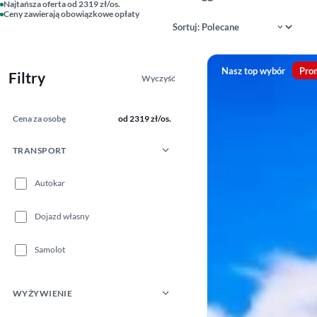
Najtańsza oferta od 2319 zł/os.
Ceny zawierają obowiązkowe opłaty
Sortowanie wyników
Nasz top wybór
Pro
Filtry
Wyczyść
Cena za osobę
od 2319 zł/os.
TRANSPORT
Autokar
Dojazd własny
Samolot
WYŻYWIENIE