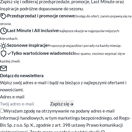
Zapisz się i odbieraj przedsprzedaże, promocje, Last Minute oraz
inspiracje podróżne dopasowane do sezonu.
Przedsprzedaż i promocje cenowe
Dostęp do ofert, zanim pojawią się na
stronie.
Last Minute i All inclusive
Najlepsze okazje w najpopularniejszych
kierunkach.
Sezonowe inspiracje
Propozycje wyjazdów i porady na każdy miesiąc.
Tylko wartościowe wiadomości
Bez spamu, możesz wypisać się w
każdej chwili.
Dołącz do newslettera
Wpisz swój adres e-mail i bądź na bieżąco z najlepszymi ofertami i
nowościami.
Adres e-mail
Zapisz się
Zgody marketingowe
Wyrażam zgodę na otrzymywanie na podany adres e-mail
informacji handlowych, w tym marketingu bezpośredniego, od Rego-
Bis Sp. z o.o. Sp. K., zgodnie z art. 398 ustawy Prawo komunikacji
elektronicznej. Zgodę mogę wycofać w każdej chwili.