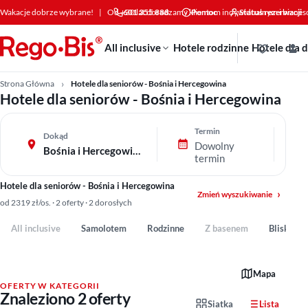
Przejdź do treści
Wakacje dobrze wybrane!
|
Od +30 lat doradzamy klientom indywidualnym i bizne
601 355 888
Pomoc
Status rezerwacji
All inclusive
Hotele rodzinne
Hotele dla 
Strona Główna
Hotele dla seniorów - Bośnia i Hercegowina
Hotele dla seniorów - Bośnia i Hercegowina
Termin
Dokąd
Dowolny
Bośnia i Hercegowina
termin
Hotele dla seniorów - Bośnia i Hercegowina
Zmień wyszukiwanie
od 2319 zł/os. · 2 oferty · 2 dorosłych
All inclusive
Samolotem
Rodzinne
Z basenem
Blisko pl
Mapa
OFERTY W KATEGORII
Znaleziono 2 oferty
Siatka
Lista