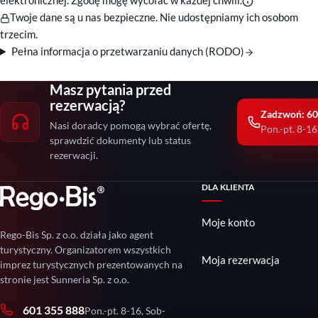
Twoje dane są u nas bezpieczne. Nie udostępniamy ich osobom
trzecim.
Pełna informacja o przetwarzaniu danych (RODO)
Masz pytania przed
rezerwacją?
Zadzwoń: 60
Nasi doradcy pomogą wybrać ofertę,
Pon.-pt. 8-16
sprawdzić dokumenty lub status
rezerwacji.
DLA KLIENTA
Moje konto
Rego-Bis Sp. z o.o. działa jako agent
turystyczny. Organizatorem wszystkich
Moja rezerwacja
imprez turystycznych prezentowanych na
stronie jest Sunneria Sp. z o.o.
601 355 888
Pon.-pt. 8-16, Sob-