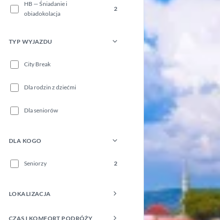
HB — Śniadanie i
2
obiadokolacja
TYP WYJAZDU
City Break
Dla rodzin z dziećmi
Dla seniorów
DLA KOGO
Seniorzy
2
LOKALIZACJA
CZAS I KOMFORT PODRÓŻY