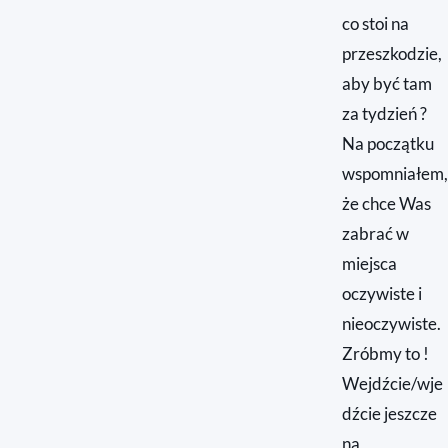
co stoi na
przeszkodzie,
aby być tam
za tydzień ?
Na początku
wspomniałem,
że chce Was
zabrać w
miejsca
oczywiste i
nieoczywiste.
Zróbmy to !
Wejdźcie/wje
dźcie jeszcze
na