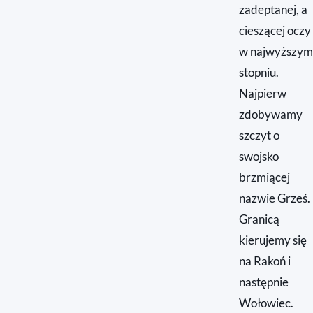
zadeptanej, a
cieszącej oczy
w najwyższym
stopniu.
Najpierw
zdobywamy
szczyt o
swojsko
brzmiącej
nazwie Grześ.
Granicą
kierujemy się
na Rakoń i
następnie
Wołowiec.