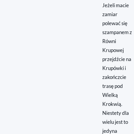
Jeżeli macie
zamiar
polewać się
szampanem z
Równi
Krupowej
przejdźcie na
Krupówki i
zakończcie
trasę pod
Wielką
Krokwią.
Niestety dla
wielu jest to
jedyna