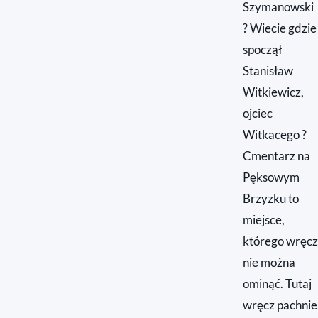
Szymanowski
? Wiecie gdzie
spoczął
Stanisław
Witkiewicz,
ojciec
Witkacego ?
Cmentarz na
Pęksowym
Brzyzku to
miejsce,
którego wręcz
nie można
ominąć. Tutaj
wręcz pachnie