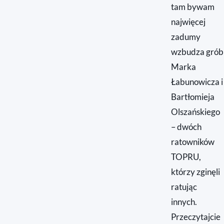
tam bywam
najwięcej
zadumy
wzbudza grób
Marka
Łabunowicza i
Bartłomieja
Olszańskiego
– dwóch
ratowników
TOPRU,
którzy zginęli
ratując
innych.
Przeczytajcie