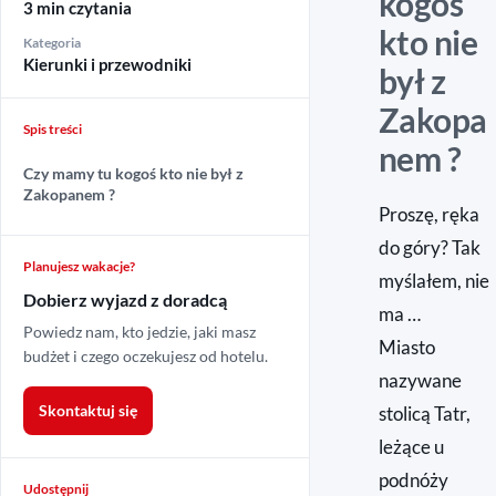
kogoś
3 min czytania
kto nie
Kategoria
Kierunki i przewodniki
był z
Zakopa
Spis treści
nem ?
Czy mamy tu kogoś kto nie był z
Zakopanem ?
Proszę, ręka
do góry? Tak
Planujesz wakacje?
myślałem, nie
Dobierz wyjazd z doradcą
ma …
Powiedz nam, kto jedzie, jaki masz
Miasto
budżet i czego oczekujesz od hotelu.
nazywane
Skontaktuj się
stolicą Tatr,
leżące u
podnóży
Udostępnij