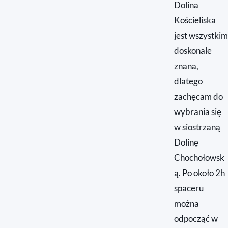
Dolina
Kościeliska
jest wszystkim
doskonale
znana,
dlatego
zachęcam do
wybrania się
w siostrzaną
Dolinę
Chochołowsk
ą. Po około 2h
spaceru
można
odpocząć w