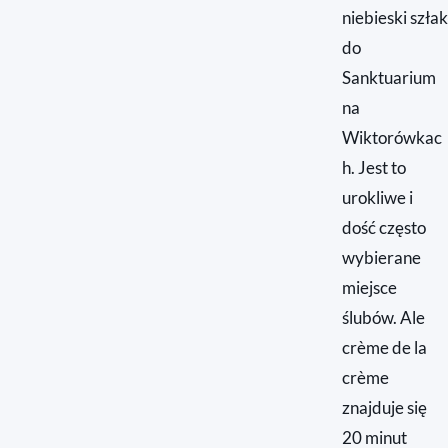
niebieski szłak
do
Sanktuarium
na
Wiktorówkac
h. Jest to
urokliwe i
dość często
wybierane
miejsce
ślubów. Ale
crème de la
crème
znajduje się
20 minut