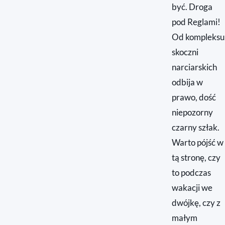
być. Droga
pod Reglami!
Od kompleksu
skoczni
narciarskich
odbija w
prawo, dość
niepozorny
czarny szłak.
Warto pójść w
tą stronę, czy
to podczas
wakacji we
dwójkę, czy z
małym