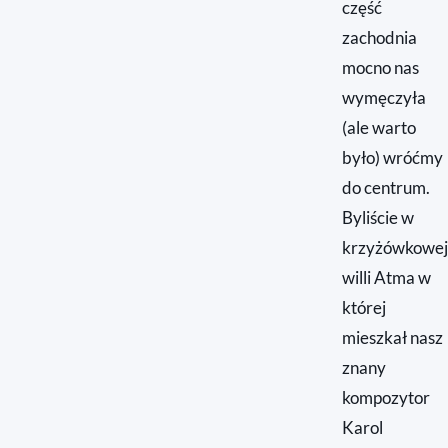
część
zachodnia
mocno nas
wymęczyła
(ale warto
było) wróćmy
do centrum.
Byliście w
krzyżówkowej
willi Atma w
której
mieszkał nasz
znany
kompozytor
Karol