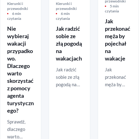
przewodniki
Kierunki i
Kierunki i
5 min
przewodniki
przewodniki
czytania
6 min
6 min
czytania
czytania
Jak
przekonać
Nie
Jak radzić
męża by
wybieraj
sobie ze
pojechał
wakacji
złą pogodą
na
przypadko
na
wakacje
wo.
wakacjach
Dlaczego
Jak
Jak radzić
warto
przekonać
sobie ze złą
skorzystać
męża by
pogodą na
z pomocy
pojechał na
wakacjach?
agenta
wakacje? W
W praktyce
turystyczn
tym artykule
nie ma złej
ego?
pokazujemy,
pogody, są
jak
Sprawdź,
tylko źle
przemówić
dlaczego
ubrani i źle
do rozsądku
warto
nastawieni