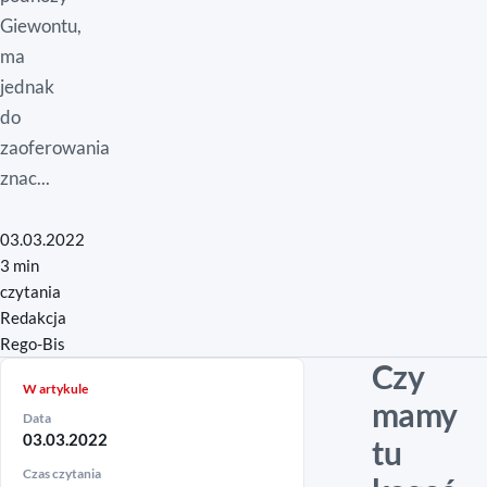
Giewontu,
ma
jednak
do
zaoferowania
znac...
03.03.2022
3 min
czytania
Redakcja
Rego-Bis
Czy
W artykule
mamy
Data
03.03.2022
tu
Czas czytania