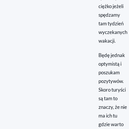
ciężko jeżeli
spędzamy
tam tydzień
wyczekanych
wakacji.
Będę jednak
optymistą i
poszukam
pozytywów.
Skoro turyści
są tam to
znaczy, że nie
ma ich tu
gdzie warto