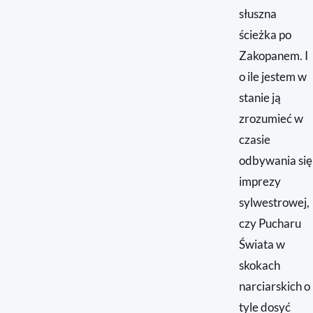
słuszna
ścieżka po
Zakopanem. I
o ile jestem w
stanie ją
zrozumieć w
czasie
odbywania się
imprezy
sylwestrowej,
czy Pucharu
Świata w
skokach
narciarskich o
tyle dosyć