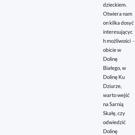
dzieckiem.
Otwiera nam
on kilka dosyć
interesującyc
h możliwości -
obicie w
Dolinę
Białego, w
Dolinę Ku
Dziurze,
warto wejść
na Sarnią
Skałę, czy
odwiedzić
Dolinę