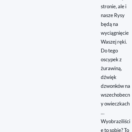
stronie, ale i
nasze Rysy
będą na
wyciągnięcie
Waszej ręki.
Do tego
oscypek z
żurawiną,
dźwięk
dzwonków na
wszechobecn
y owieczkach
…
Wyobraziliści
e to sobie? To