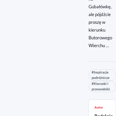
Gubałówkę,
ale pójdźcie
proszę w
kierunku
Butorowego
Wierchu …
#Inspiracje
podróżnicze
#Kierunki i
przewodniki
Autor