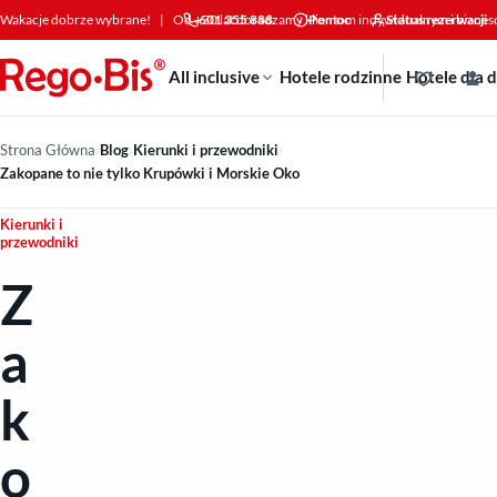
Przejdź do treści
Wakacje dobrze wybrane!
|
Od +30 lat doradzamy klientom indywidualnym i bizne
601 355 888
Pomoc
Status rezerwacji
All inclusive
Hotele rodzinne
Hotele dla 
Strona Główna
›
Blog
›
Kierunki i przewodniki
›
Zakopane to nie tylko Krupówki i Morskie Oko
Kierunki i
przewodniki
Z
a
k
o