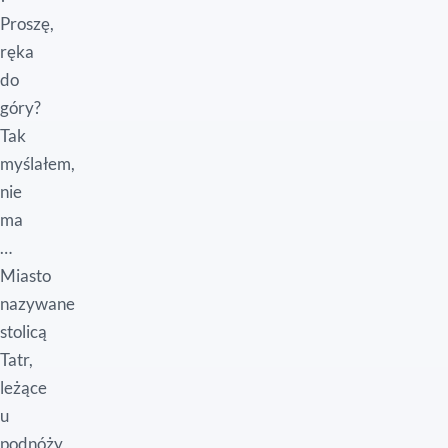
Proszę,
ręka
do
góry?
Tak
myślałem,
nie
ma
…
Miasto
nazywane
stolicą
Tatr,
leżące
u
podnóży