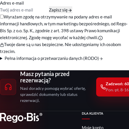
Adres e-mail
Zapisz się
Zgody marketingowe
Wyrażam zgodę na otrzymywanie na podany adres e-mail
informacji handlowych, w tym marketingu bezpośredniego, od Rego-
Bis Sp. z o.o. Sp. K., zgodnie z art. 398 ustawy Prawo komunikacji
elektronicznej. Zgodę mogę wycofać w każdej chwili.
Twoje dane są u nas bezpieczne. Nie udostępniamy ich osobom
trzecim.
Pełna informacja o przetwarzaniu danych (RODO)
Masz pytania przed
rezerwacją?
Zadzwoń: 60
Nasi doradcy pomogą wybrać ofertę,
Pon.-pt. 8-16
sprawdzić dokumenty lub status
rezerwacji.
DLA KLIENTA
Moje konto