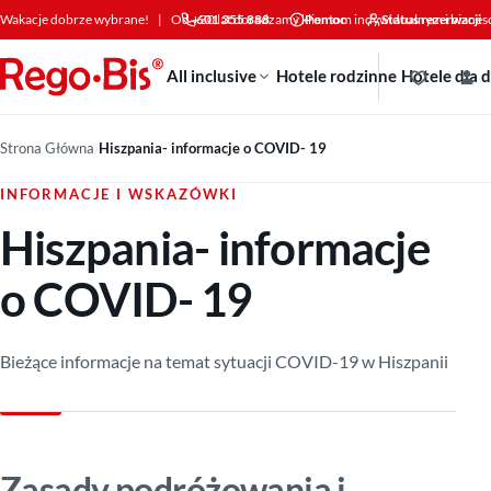
Przejdź do treści
Wakacje dobrze wybrane!
|
Od +30 lat doradzamy klientom indywidualnym i bizne
601 355 888
Pomoc
Status rezerwacji
All inclusive
Hotele rodzinne
Hotele dla 
Strona Główna
›
Hiszpania- informacje o COVID- 19
INFORMACJE I WSKAZÓWKI
Hiszpania- informacje
o COVID- 19
Bieżące informacje na temat sytuacji COVID-19 w Hiszpanii
Zasady podróżowania i