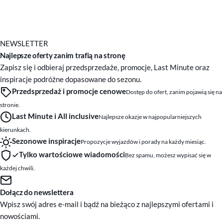
NEWSLETTER
Najlepsze oferty zanim trafią na stronę
Zapisz się i odbieraj przedsprzedaże, promocje, Last Minute oraz
inspiracje podróżne dopasowane do sezonu.
Przedsprzedaż i promocje cenowe
Dostęp do ofert, zanim pojawią się na
stronie.
Last Minute i All inclusive
Najlepsze okazje w najpopularniejszych
kierunkach.
Sezonowe inspiracje
Propozycje wyjazdów i porady na każdy miesiąc.
Tylko wartościowe wiadomości
Bez spamu, możesz wypisać się w
każdej chwili.
Dołącz do newslettera
Wpisz swój adres e-mail i bądź na bieżąco z najlepszymi ofertami i
nowościami.