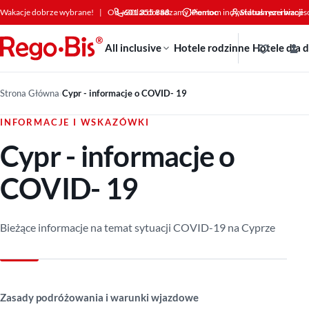
Przejdź do treści
Wakacje dobrze wybrane!
|
Od +30 lat doradzamy klientom indywidualnym i bizne
601 355 888
Pomoc
Status rezerwacji
All inclusive
Hotele rodzinne
Hotele dla 
Strona Główna
›
Cypr - informacje o COVID- 19
INFORMACJE I WSKAZÓWKI
Cypr - informacje o
COVID- 19
Bieżące informacje na temat sytuacji COVID-19 na Cyprze
Zasady podróżowania i warunki wjazdowe