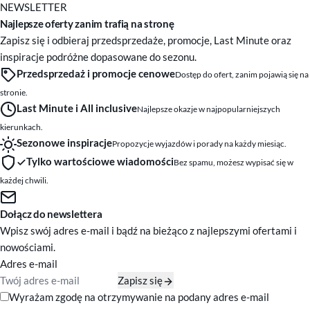
NEWSLETTER
Najlepsze oferty zanim trafią na stronę
Zapisz się i odbieraj przedsprzedaże, promocje, Last Minute oraz
inspiracje podróżne dopasowane do sezonu.
Przedsprzedaż i promocje cenowe
Dostęp do ofert, zanim pojawią się na
stronie.
Last Minute i All inclusive
Najlepsze okazje w najpopularniejszych
kierunkach.
Sezonowe inspiracje
Propozycje wyjazdów i porady na każdy miesiąc.
Tylko wartościowe wiadomości
Bez spamu, możesz wypisać się w
każdej chwili.
Dołącz do newslettera
Wpisz swój adres e-mail i bądź na bieżąco z najlepszymi ofertami i
nowościami.
Adres e-mail
Zapisz się
Zgody marketingowe
Wyrażam zgodę na otrzymywanie na podany adres e-mail