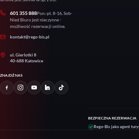
601 355 888
Pon.-pt. 8-16, Sob-
Nied Biuro jest nieczynne -
możliwość rezerwacji online.
kontakt@rego-bis.pl
ul. Gierlotki 8
40-688 Katowice
ZNAJDŹ NAS
BEZPIECZNA REZERWACJA
Rego-Bis jako agent tury