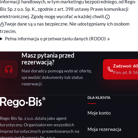
informacji handlowych, w tym marketingu bezpośredniego, od Rego-
Bis Sp. z o.o. Sp. K., zgodnie z art. 398 ustawy Prawo komunikacji
elektronicznej. Zgodę mogę wycofać w każdej chwili.
Twoje dane są u nas bezpieczne. Nie udostępniamy ich osobom
trzecim.
Pełna informacja o przetwarzaniu danych (RODO)
Masz pytania przed
rezerwacją?
Zadzwoń: 60
Nasi doradcy pomogą wybrać ofertę,
Pon.-pt. 8-16
sprawdzić dokumenty lub status
rezerwacji.
DLA KLIENTA
Moje konto
Rego-Bis Sp. z o.o. działa jako agent
turystyczny. Organizatorem wszystkich
Moja rezerwacja
imprez turystycznych prezentowanych na
stronie jest Sunneria Sp. z o.o.