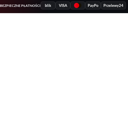
blik
VISA
PayPo
Przelewy24
BEZPIECZNE PŁATNOŚCI