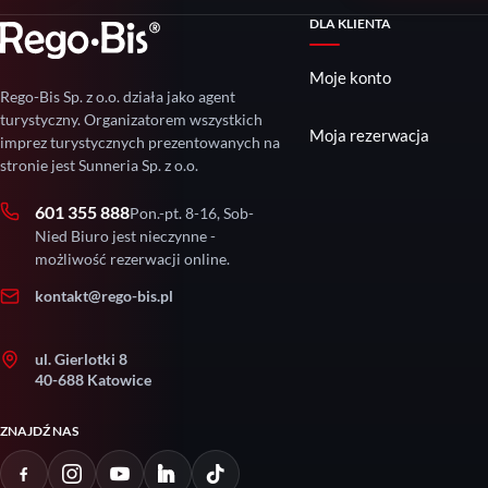
DLA KLIENTA
Moje konto
Rego-Bis Sp. z o.o. działa jako agent
turystyczny. Organizatorem wszystkich
Moja rezerwacja
imprez turystycznych prezentowanych na
stronie jest Sunneria Sp. z o.o.
601 355 888
Pon.-pt. 8-16, Sob-
Nied Biuro jest nieczynne -
możliwość rezerwacji online.
kontakt@rego-bis.pl
ul. Gierlotki 8
40-688 Katowice
ZNAJDŹ NAS