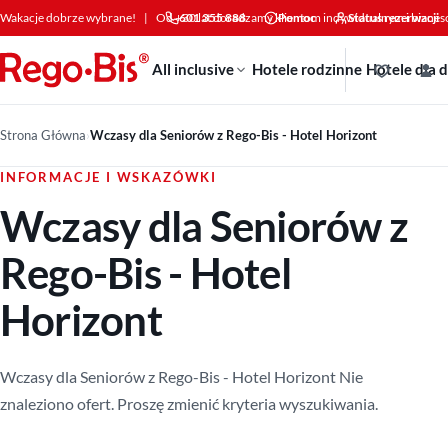
Przejdź do treści
Wakacje dobrze wybrane!
|
Od +30 lat doradzamy klientom indywidualnym i bizne
601 355 888
Pomoc
Status rezerwacji
All inclusive
Hotele rodzinne
Hotele dla 
Strona Główna
›
Wczasy dla Seniorów z Rego-Bis - Hotel Horizont
INFORMACJE I WSKAZÓWKI
Wczasy dla Seniorów z
Rego-Bis - Hotel
Horizont
Wczasy dla Seniorów z Rego-Bis - Hotel Horizont Nie
znaleziono ofert. Proszę zmienić kryteria wyszukiwania.