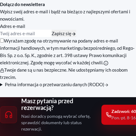
Dołącz do newslettera
Wpisz swój adres e-mail i bądź na bieżąco z najlepszymi ofertami i
nowościami.
Adres e-mail
Zapisz się
Zgody marketingowe
Wyrażam zgodę na otrzymywanie na podany adres e-mail
informacji handlowych, w tym marketingu bezpośredniego, od Rego-
Bis Sp. z o.o. Sp. K., zgodnie z art. 398 ustawy Prawo komunikacji
elektronicznej. Zgodę mogę wycofać w każdej chwili.
Twoje dane są u nas bezpieczne. Nie udostępniamy ich osobom
trzecim.
Pełna informacja o przetwarzaniu danych (RODO)
Masz pytania przed
rezerwacją?
Zadzwoń: 60
Nasi doradcy pomogą wybrać ofertę,
Pon.-pt. 8-16
sprawdzić dokumenty lub status
rezerwacji.