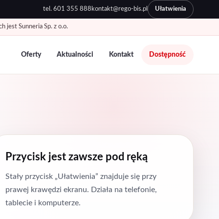
tel.
601 355 888
kontakt@rego-bis.pl
Ułatwienia
jest Sunneria Sp. z o.o.
Oferty
Aktualności
Kontakt
Dostępność
Przycisk jest zawsze pod ręką
Stały przycisk „Ułatwienia” znajduje się przy
prawej krawędzi ekranu. Działa na telefonie,
tablecie i komputerze.