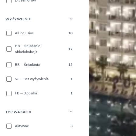
Dla seniorów
WYŻYWIENIE
All inclusive
10
HB — Śniadanie i
17
obiadokolacja
BB — Śniadania
15
SC — Bez wyżywienia
1
FB — 3 posiłki
1
TYP WAKACJI
Aktywne
3