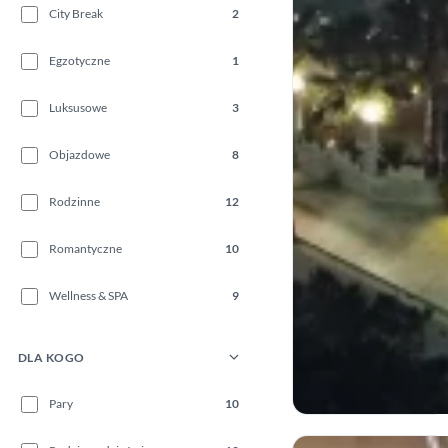
City Break
2
Egzotyczne
1
Luksusowe
3
Objazdowe
8
Rodzinne
12
Romantyczne
10
Wellness & SPA
9
DLA KOGO
Pary
10