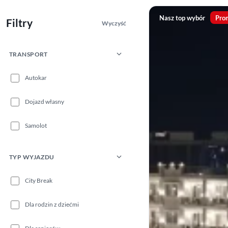
Nasz top wybór
Pro
Filtry
Wyczyść
TRANSPORT
Autokar
Dojazd własny
Samolot
TYP WYJAZDU
City Break
Dla rodzin z dziećmi