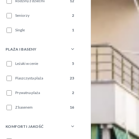
Rodziny z dziećmi
12
Seniorzy
2
Single
1
PLAŻA I BASENY
Leżaki w cenie
5
Piaszczysta plaża
23
Prywatna plaża
2
Z basenem
16
KOMFORT I JAKOŚĆ