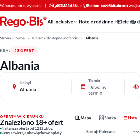
Przejdź do treści
Wakacje dobrze wybrane!
|
Od +30 lat doradzamy klientom indywidualnym i bizne
601 355 888
Pomoc
Status rezerwacji
All inclusive
Hotele rodzinne
Hotele dla 
Strona Główna
Kierunki dostępne w ofercie
Albania
KRAJ
55 OFERT
Albania
Termin
Dokąd
Dowolny
Albania
termin
OFERTY W KIERUNKU
Mapa
Siatka
Lista
Znaleziono 18+ ofert
Sortowanie wyników
Najtańsza oferta od 1212 zł/os.
Ceny zawierają obowiązkowe opłaty