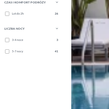
CZAS I KOMFORT PODRÓŻY
Lot do 2h
26
LICZBA NOCY
3-4 noce
3
5-7 nocy
41