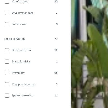
Komfortowo
23
Wyższy standard
7
Luksusowo
3
LOKALIZACJA
Blisko centrum
12
Blisko lotniska
1
Przy plaży
16
Przy promenadzie
5
Spokojna okolica
11