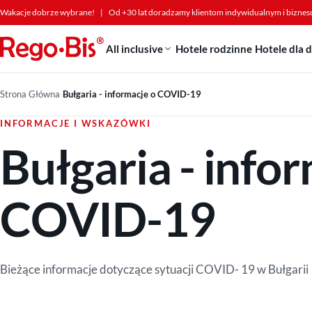
Przejdź do treści
Wakacje dobrze wybrane!
|
Od +30 lat doradzamy klientom indywidualnym i bizne
All inclusive
Hotele rodzinne
Hotele dla 
Strona Główna
›
Bułgaria - informacje o COVID-19
INFORMACJE I WSKAZÓWKI
Bułgaria - info
COVID-19
Bieżące informacje dotyczące sytuacji COVID- 19 w Bułgarii