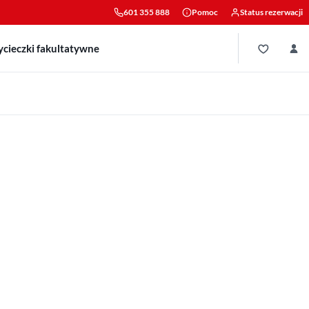
601 355 888
Pomoc
Status rezerwacji
cieczki fakultatywne