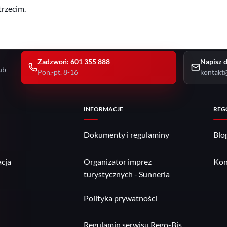
trzecim.
Zadzwoń: 601 355 888
Napisz d
ub
Pon.-pt. 8-16
kontakt@
INFORMACJE
REG
Dokumenty i regulaminy
Blo
cja
Organizator imprez
Kon
turystycznych - Sunneria
Polityka prywatności
Regulamin serwisu Rego-Bis