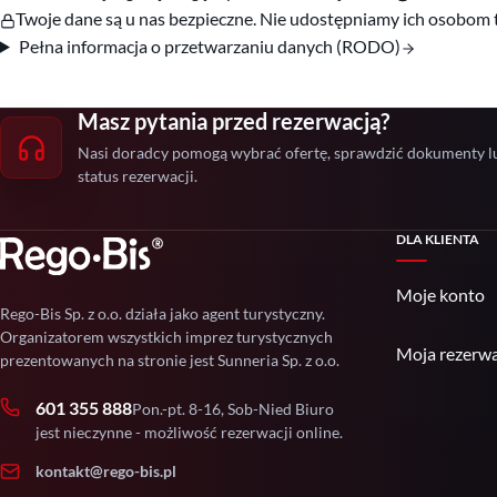
Twoje dane są u nas bezpieczne. Nie udostępniamy ich osobom 
Pełna informacja o przetwarzaniu danych (RODO)
Masz pytania przed rezerwacją?
Nasi doradcy pomogą wybrać ofertę, sprawdzić dokumenty l
status rezerwacji.
DLA KLIENTA
Moje konto
Rego-Bis Sp. z o.o. działa jako agent turystyczny.
Organizatorem wszystkich imprez turystycznych
Moja rezerwa
prezentowanych na stronie jest Sunneria Sp. z o.o.
601 355 888
Pon.-pt. 8-16, Sob-Nied Biuro
jest nieczynne - możliwość rezerwacji online.
kontakt@rego-bis.pl