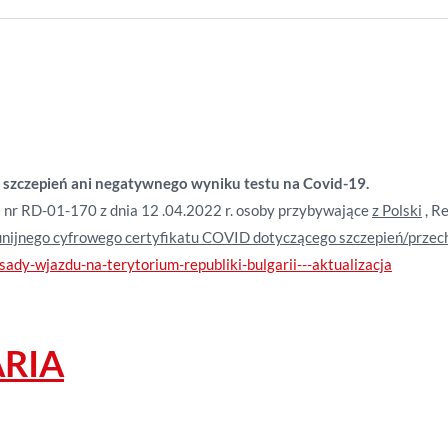
u szczepień ani negatywnego wyniku testu na Covid-19.
 nr RD-01-170 z dnia 12 .04.2022 r. osoby przybywające
z Polski
, Re
 unijnego cyfrowego certyfikatu COVID dotyczącego szczepień/prze
dy-wjazdu-na-terytorium-republiki-bulgarii---aktualizacja
ARIA