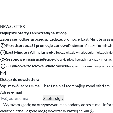
NEWSLETTER
Najlepsze oferty zanim trafią na stronę
Zapisz się i odbieraj przedsprzedaże, promocje, Last Minute ora
Przedsprzedaż i promocje cenowe
Dostęp do ofert, zanim pojawią 
Last Minute i All inclusive
Najlepsze okazje w najpopularniejszych ki
Sezonowe inspiracje
Propozycje wyjazdów i porady na każdy miesiąc.
Tylko wartościowe wiadomości
Bez spamu, możesz wypisać się w
Dołącz do newslettera
Wpisz swój adres e-mail i bądź na bieżąco z najlepszymi ofertami 
Adres e-mail
Zapisz się
Zgody marketingowe
Wyrażam zgodę na otrzymywanie na podany adres e-mail informac
elektronicznej. Zgodę mogę wycofać w każdej chwili.